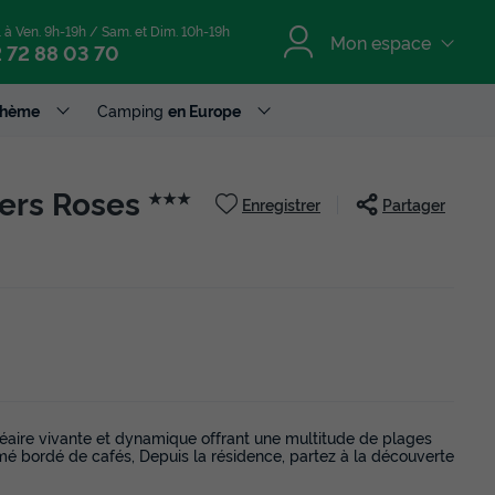
. à Ven. 9h-19h / Sam. et Dim. 10h-19h
Mon espace
 72 88 03 70
Thème
Camping
en Europe
iers Roses
★★★
Enregistrer
Partager
néaire vivante et dynamique offrant une multitude de plages
imé bordé de cafés, Depuis la résidence, partez à la découverte