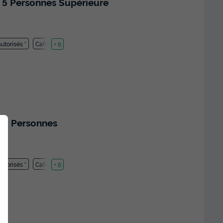
 5 Personnes Supérieure
utorisés *
Cafetière
+ 6
 6 Personnes
utorisés *
Cafetière
+ 6