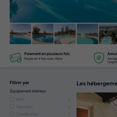
+ 22
Paiement en plusieurs fois
Annul
photos
Payez en 4 fois avec Alma
Annule
l'esprit
Les hébergemen
Filtrer par
Équipement intérieur
WIFI
0
Télévision
0
Climatisation
0