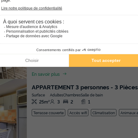
APPARTEMENT 2 personnes - 2 pièces
Surface
Adultes
Chambres
Salle de bain
20m²
2
1
1
Terrasse couverte
Accès wifi
Climatisation
Animaux a
En savoir plus
APPARTEMENT 3 personnes - 3 Pièces
Surface
Adultes
Chambres
Salle de bain
25m²
3
2
1
Terrasse couverte
Accès wifi
Climatisation
Animaux a