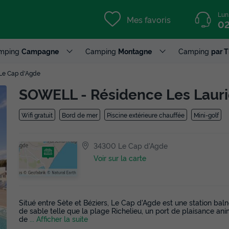
Lun
Mes favoris
02
mping
Campagne
Camping
Montagne
Camping
par 
Le Cap d'Agde
SOWELL - Résidence Les Laur
Wifi gratuit
Bord de mer
Piscine extérieure chauffée
Mini-golf
34300 Le Cap d'Agde
Voir sur la carte
Situé entre Sète et Béziers, Le Cap d'Agde est une station bal
de sable telle que la plage Richelieu, un port de plaisance an
de
... Afficher la suite