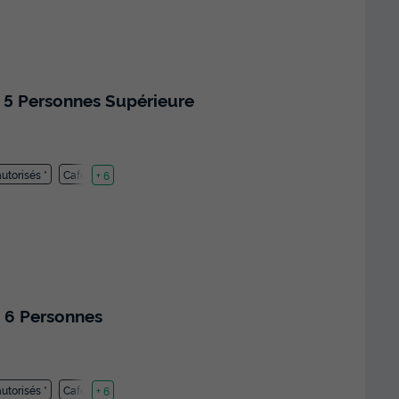
 5 Personnes Supérieure
utorisés *
Cafetière
+ 6
 6 Personnes
utorisés *
Cafetière
+ 6