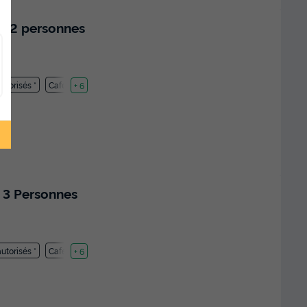
- 2 personnes
utorisés *
Cafetière
+ 6
 3 Personnes
utorisés *
Cafetière
+ 6