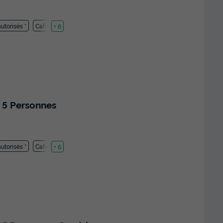
utorisés *
Cafetière
+ 6
 5 Personnes
utorisés *
Cafetière
+ 6