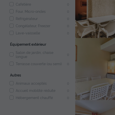
Cafetière
0
Four, Micro-ondes
0
Réfrigérateur
0
Congélateur, Freezer
0
Lave-vaisselle
0
Équipement extérieur
Salon de jardin, chaise
0
longue
Terrasse couverte (ou semi)
0
Autres
Animaux acceptés
0
Accueil mobilité réduite
0
Hébergement chauffé
0