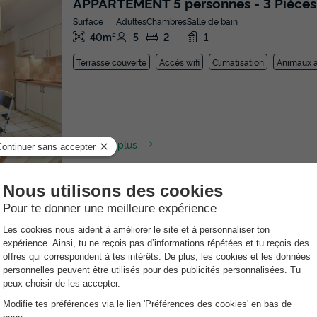
APPARTEMENT 5 personnes - 3 Pièces
Surface
Adultes
Chambres
Salle de bain
40m²
5
2
1
Terrasse couverte
Accès wifi
Climatisation
Animaux a
En savoir plus
APPARTEMENT 6 personnes - 3 Pièces
Surface
Adultes
Chambres
Salle de bain
40m²
6
2
1
Terrasse couverte
Accès wifi
Climatisation
Animaux a
En savoir plus