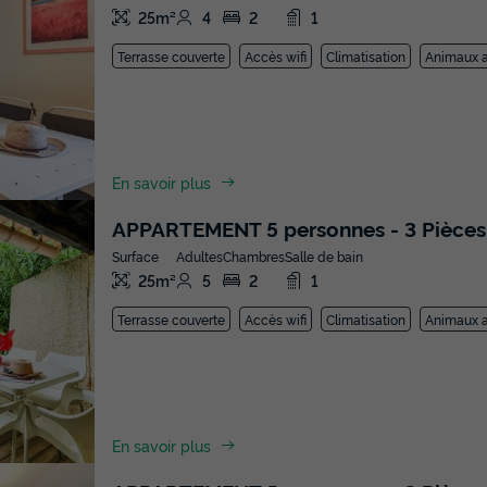
25m²
4
2
1
Terrasse couverte
Accès wifi
Climatisation
Animaux a
En savoir plus
APPARTEMENT 5 personnes - 3 Pièces
Surface
Adultes
Chambres
Salle de bain
25m²
5
2
1
Terrasse couverte
Accès wifi
Climatisation
Animaux a
En savoir plus