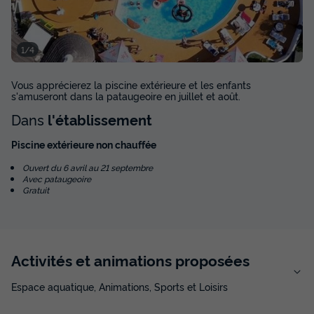
MOBILHOME 6 personnes - ABRIVADO
1/4
2CH 4/6P CLIM
Surface
Adultes
Chambres
Salle de bain
Vous apprécierez la piscine extérieure et les enfants
31m²
6
2
1
s'amuseront dans la pataugeoire en juillet et août.
Dans
l'établissement
Climatisation
Animaux autorisés *
Congélateur
Réfrigérateur
Salon de jardin
+ 3
Piscine extérieure non chauffée
Ouvert du 6 avril au 21 septembre
Avec pataugeoire
MOBILHOME 6 personnes - ABRIVADO 2CH 4/6P CLIM
Gratuit
du
29/08/2026
au
05/09/2026
Modifier les dates
Meilleur prix pour 7 nuits
545 €
Activités et animations proposées
Espace aquatique, Animations, Sports et Loisirs
Voir les disponibilités