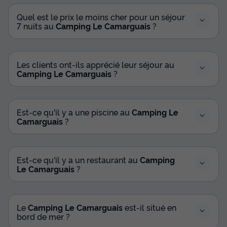
du
29/08/2026
au
05/09/2026
Quel est le prix le moins cher pour un séjour
Modifier les dates
7 nuits au
Camping Le Camarguais
?
Meilleur prix pour 7 nuits
619 €
Les clients ont-ils apprécié leur séjour au
Voir les disponibilités
Camping Le Camarguais
?
Est-ce qu'il y a une piscine au
Camping Le
Camarguais
?
Est-ce qu'il y a un restaurant au
Camping
Le Camarguais
?
MOBILHOME 6 personnes - BANDIDO
Confort + Clim
Le
Camping Le Camarguais
est-il situé en
Récent
bord de mer ?