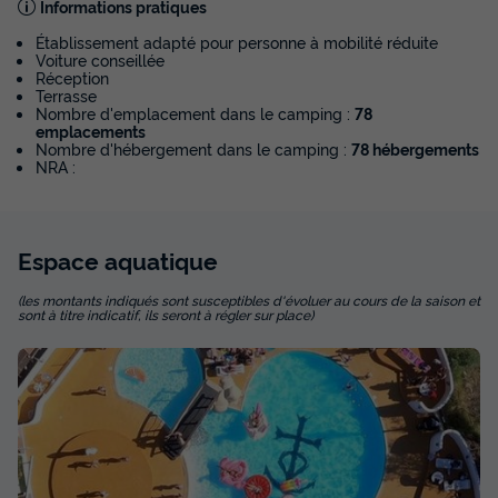
Informations pratiques
Climatisation
Animaux autorisés *
Accueil mobilité réduite
Établissement adapté pour personne à mobilité réduite
Voiture conseillée
Réfrigérateur
Salon de jardin
+ 4
Réception
Terrasse
Nombre d'emplacement dans le camping :
78
emplacements
MOBILHOME 6 personnes - ENCIERRO PMR
Nombre d'hébergement dans le camping :
78 hébergements
NRA :
du
29/08/2026
au
05/09/2026
Modifier les dates
Meilleur prix pour 7 nuits
545 €
Espace
aquatique
Voir les disponibilités
(les montants indiqués sont susceptibles d'évoluer au cours de la saison et
sont à titre indicatif, ils seront à régler sur place)