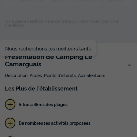
Micro-ondes
+ 1
*Consulter le détail de l'hébergement pour connaitre les conditions
spécifiques
MAISON 6 personnes - MAISON CAMARGUAISE CONFORT
6pax
du
29/08/2026
au
05/09/2026
Nous recherchons les meilleurs tarifs
Modifier les dates
Présentation de Camping Le
Meilleur prix pour 7 nuits
Camarguais
480 €
Description, Accès, Points d’intérêts, Aux alentours
Voir les disponibilités
Les
Plus
de l'établissement
Situé à 4kms des plages
De nombreuses activités proposées