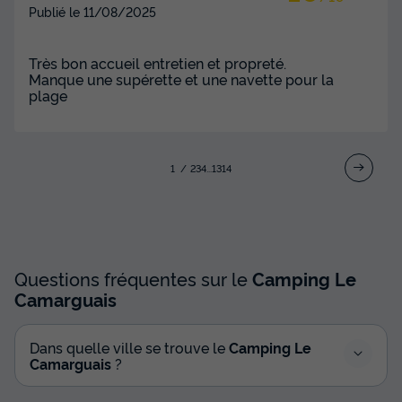
Publié le
11/08/2025
Très bon accueil entretien et propreté.
Manque une supérette et une navette pour la
plage
1
2
3
4
...
13
14
MOBILHOME 6 personnes - MH ABRIVADO
PRESTIGE 2CH 4/6P
Surface
Adultes
Chambres
Salle de bain
34m²
6
2
2
Questions fréquentes sur le
Camping Le
Climatisation
Animaux autorisés *
Congélateur
Camarguais
Réfrigérateur
Salon de jardin
+ 3
Dans quelle ville se trouve le
Camping Le
Camarguais
?
MOBILHOME 6 personnes - MH ABRIVADO PRESTIGE 2CH
4/6P