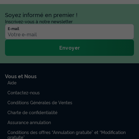
Voir les disponibilités
Soyez informé en premier !
Inscrivez-vous à notre newsletter
E-mail
Envoyer
Vous et Nous
MOBILHOME 6 personnes - CAPELADO
Aide
PRESTIGE 3CH 6P CLIM
Contactez-nous
Surface
Adultes
Chambres
Salle de bain
37m²
6
3
1
Conditions Générales de Ventes
Charte de confidentialité
Climatisation
Animaux autorisés *
Cafetière
Congélateur
Assurance annulation
Réfrigérateur
+ 4
Conditions des offres “Annulation gratuite” et “Modification
gratuite”