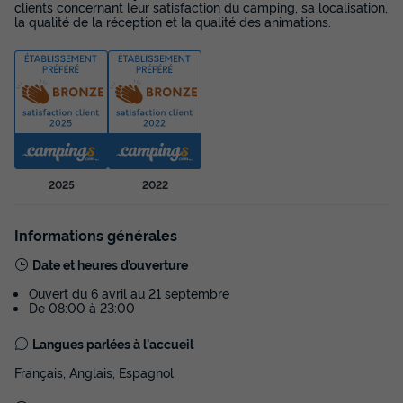
clients concernant leur satisfaction du camping, sa localisation,
Meilleur prix pour 7 nuits
la qualité de la réception et la qualité des animations.
544 €
Voir les disponibilités
2025
2022
Informations générales
Date et heures d’ouverture
Ouvert du 6 avril au 21 septembre
MOBILHOME 6 personnes - ENCIERRO
De 08:00 à 23:00
PMR
Langues parlées à l'accueil
Récent
Français, Anglais, Espagnol
Surface
Adultes
Enfants
Chambres
Salle de bain
32m²
4
2
2
1