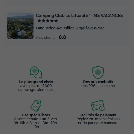
Camping Club Le Littoral 5* - MS VACANCES
★★★★★
Languedoc-Roussillon, Argelès-sur-Mer
MOBILHOME 6 personnes - BANDIDO
CONFORT 3CH 6P CLIM
8.8
Avis clients
Surface
Adultes
Chambres
Salle de bain
33m²
6
3
1
Climatisation
Animaux autorisés *
Cafetière
Congélateur
Réfrigérateur
+ 4
Le plus grand choix
Des prix exclusifs
avec plus de 3000
dès 99€ la semaine
campings référencés
MOBILHOME 6 personnes - BANDIDO CONFORT 3CH 6P
CLIM
du
29/08/2026
au
05/09/2026
Modifier les dates
Des spécialistes
Facilités de paiement
Meilleur prix pour 7 nuits
à votre écoute: Lun. à Ven.
Réglez en 3x sans frais ou
9h-19h / Sam. et Dim. 10h-
en 4x par carte bancaire
636 €
19h