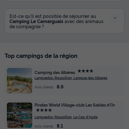
Surface
Adultes
Chambres
Salle de bain
37m²
6
3
1
Est-ce qu'il est possible de séjourner au
Climatisation
Animaux autorisés *
Cafetière
Congélateur
Camping Le Camarguais
avec des animaux
de compagnie ?
Réfrigérateur
+ 4
MOBILHOME 6 personnes - BANDIDO Confort + Clim
Top campings de la région
du
29/08/2026
au
05/09/2026
Modifier les dates
Meilleur prix pour 7 nuits
★★★★
Camping des Albères
636 €
Languedoc-Roussillon, Laroque des Alberes
8.6
Avis clients
Voir les disponibilités
Pirates World Village-club Les Sables d'Or
★★★★
Languedoc-Roussillon, Le Cap d'Agde
8.1
Avis clients