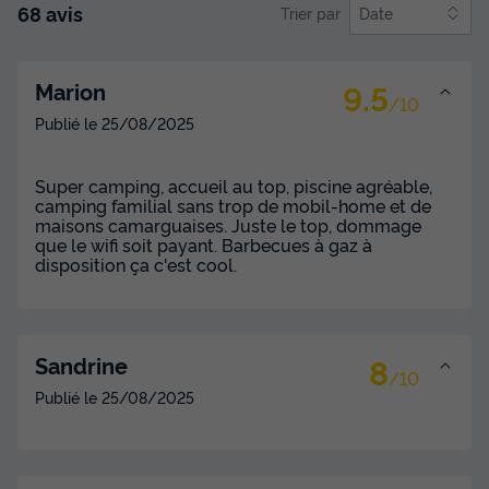
Climatisation
Animaux autorisés *
Congélateur
68 avis
Trier par
Date
Réfrigérateur
Salon de jardin
+ 3
9.5
Marion
/10
CHALET 7 personnes - CHALET MEDITERRANEE 4/7P
Publié le
25/08/2025
CLIM
du
29/08/2026
au
05/09/2026
Modifier les dates
Super camping, accueil au top, piscine agréable,
camping familial sans trop de mobil-home et de
Meilleur prix pour 7 nuits
maisons camarguaises. Juste le top, dommage
555 €
que le wifi soit payant. Barbecues à gaz à
disposition ça c'est cool.
Voir les disponibilités
8
Sandrine
/10
Publié le
25/08/2025