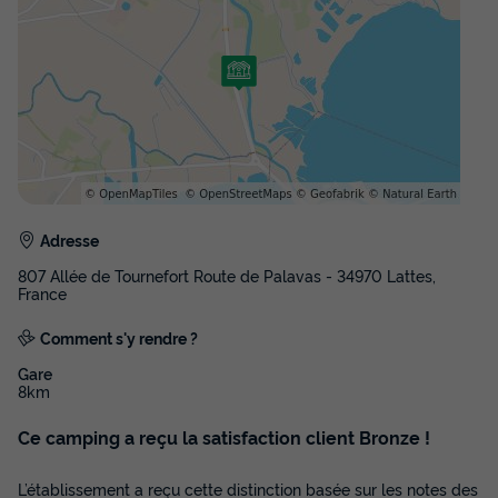
MAISON 6 personnes - MAISON
CAMARGUAISE CONFORT 4/6P
Adresse
Surface
Adultes
Chambres
Salle de bain
46m²
6
1
1
807 Allée de Tournefort Route de Palavas - 34970 Lattes,
France
Climatisation
Animaux autorisés *
Congélateur
Comment s'y rendre ?
Réfrigérateur
Chauffage
+ 2
Gare
8km
MAISON 6 personnes - MAISON CAMARGUAISE CONFORT
Ce camping a reçu la satisfaction client Bronze !
4/6P
du
29/08/2026
au
05/09/2026
Modifier les dates
L’établissement a reçu cette distinction basée sur les notes des