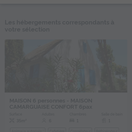
Les hébergements correspondants à
votre sélection
MAISON 6 personnes - MAISON
CAMARGUAISE CONFORT 6pax
Surface
Adultes
Chambres
Salle de bain
35m²
6
1
1
Animaux autorisés *
Cafetière
Congélateur
Réfrigérateur