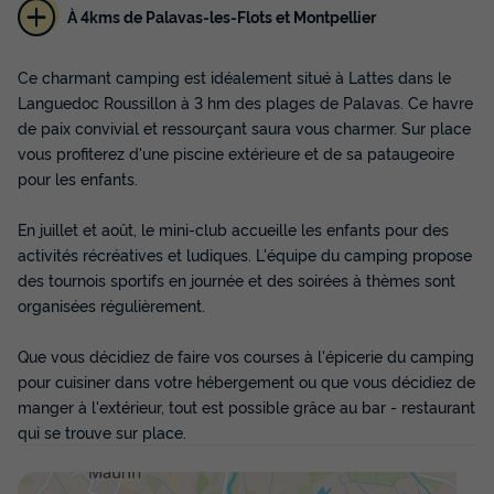
À 4kms de Palavas-les-Flots et Montpellier
MOBILHOME 6 personnes - ABRIVADO
Ce charmant camping est idéalement situé à Lattes dans le
Surface
Adultes
Enfants
Chambres
Salle de bain
Languedoc Roussillon à 3 hm des plages de Palavas. Ce havre
31m²
4
2
2
1
de paix convivial et ressourçant saura vous charmer. Sur place
Terrasse couverte
Animaux autorisés *
Réfrigérateur
vous profiterez d'une piscine extérieure et de sa pataugeoire
pour les enfants.
Salon de jardin
Chauffage
+ 2
En juillet et août, le mini-club accueille les enfants pour des
activités récréatives et ludiques. L'équipe du camping propose
MOBILHOME 6 personnes - ABRIVADO
des tournois sportifs en journée et des soirées à thèmes sont
du
29/08/2026
au
05/09/2026
organisées régulièrement.
Modifier les dates
Meilleur prix pour 7 nuits
Que vous décidiez de faire vos courses à l'épicerie du camping
491 €
pour cuisiner dans votre hébergement ou que vous décidiez de
manger à l'extérieur, tout est possible grâce au bar - restaurant
Voir les disponibilités
qui se trouve sur place.