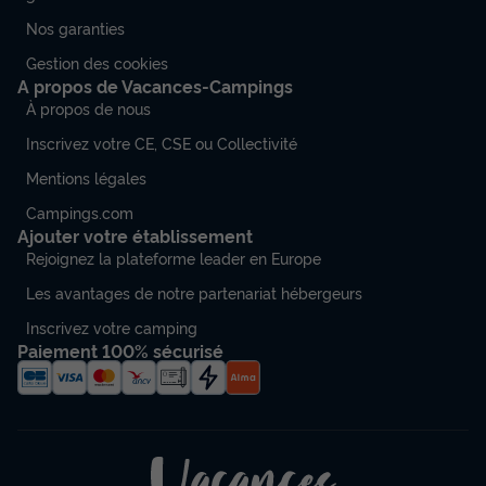
MOBILHOME 6 personnes - CAPELADO PRESTIGE 3CH 6P
Nos garanties
CLIM
Gestion des cookies
du
29/08/2026
au
05/09/2026
A propos de Vacances-Campings
Modifier les dates
À propos de nous
Meilleur prix pour 7 nuits
737 €
Inscrivez votre CE, CSE ou Collectivité
Mentions légales
Voir les disponibilités
Campings.com
Ajouter votre établissement
Rejoignez la plateforme leader en Europe
Les avantages de notre partenariat hébergeurs
Inscrivez votre camping
Paiement 100% sécurisé
MOBILHOME 6 personnes - CAPELADO
PRESTIGE 3CH 6P CLIM