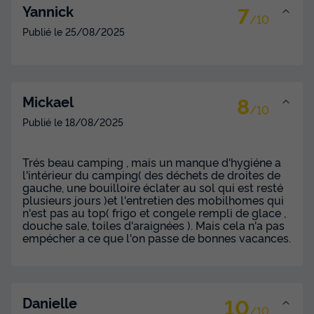
7
Yannick
/10
Publié le
25/08/2025
CHALET 7 personnes - CHALET
MEDITERRANEE 4/7P CLIM
Surface
Adultes
Chambres
Salle de bain
32m²
7
2
1
8
Mickael
/10
Climatisation
Animaux autorisés *
Congélateur
Publié le
18/08/2025
Réfrigérateur
Salon de jardin
+ 4
Trés beau camping , mais un manque d'hygiéne a
l'intérieur du camping( des déchets de droites de
CHALET 7 personnes - CHALET MEDITERRANEE 4/7P
gauche, une bouilloire éclater au sol qui est resté
CLIM
plusieurs jours )et l'entretien des mobilhomes qui
n'est pas au top( frigo et congele rempli de glace ,
du
29/08/2026
au
05/09/2026
douche sale, toiles d'araignées ). Mais cela n'a pas
Modifier les dates
empécher a ce que l'on passe de bonnes vacances.
Meilleur prix pour 7 nuits
603 €
Voir les disponibilités
10
Danielle
/10