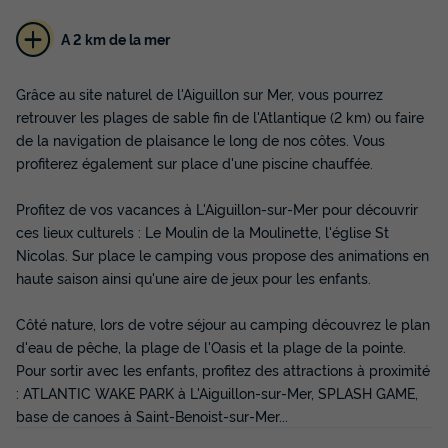
A 2 km de la mer
MOBILHOME 4 personnes - Confort + 2
Chambres 4 Personnes
Grâce au site naturel de l'Aiguillon sur Mer, vous pourrez
Annulation gratuite
Neuf
retrouver les plages de sable fin de l'Atlantique (2 km) ou faire
de la navigation de plaisance le long de nos côtes. Vous
Surface
Adultes
Chambres
Salle de bain
profiterez également sur place d'une piscine chauffée.
30m²
4
2
1
Terrasse semi-couverte
Climatisation
Animaux autorisés *
Profitez de vos vacances à L'Aiguillon-sur-Mer pour découvrir
ces lieux culturels : Le Moulin de la Moulinette, l'église St
Congélateur
Réfrigérateur
+ 3
Nicolas. Sur place le camping vous propose des animations en
haute saison ainsi qu'une aire de jeux pour les enfants.
MOBILHOME 4 personnes - Confort + 2 Chambres 4
Personnes
Côté nature, lors de votre séjour au camping découvrez le plan
du
22/09/2026
au
29/09/2026
d'eau de pêche, la plage de l'Oasis et la plage de la pointe.
Modifier les dates
Pour sortir avec les enfants, profitez des attractions à proximité
Meilleur prix pour 7 nuits
: ATLANTIC WAKE PARK à L'Aiguillon-sur-Mer, SPLASH GAME,
309 €
base de canoes à Saint-Benoist-sur-Mer...