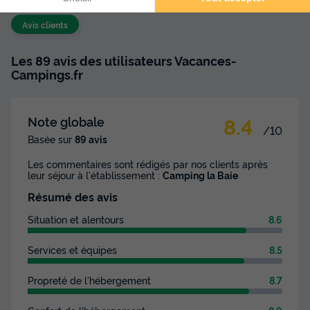
Avis clients
Les 89 avis des utilisateurs Vacances-
Campings.fr
8.4
Note globale
/10
Basée sur
89 avis
Les commentaires sont rédigés par nos clients après
leur séjour à l'établissement :
Camping la Baie
Résumé des avis
Situation et alentours
8.6
Services et équipes
8.5
Propreté de l'hébergement
8.7