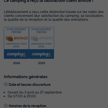
Ce camping a reçu la satisfaction client Bronze !
L’établissement a reçu cette distinction basée sur les notes des
MOBILHOME 6 personnes - Confort+ 3 Chambres 6
clients concernant leur satisfaction du camping, sa localisation,
Personnes
la qualité de la réception et la qualité des animations.
du
15/09/2026
au
22/09/2026
Modifier les dates
Meilleur prix pour 7 nuits
319 €
Voir les disponibilités
2024
2023
Informations générales
Date et heures d’ouverture
Ouvert du 3 avril au 27 septembre
De 07:00 à 23:00
Horaires de la réception