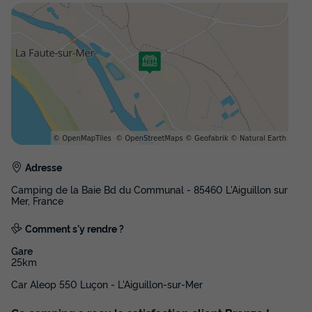
Voir les disponibilités
Adresse
MOBILHOME 6 personnes - Confort+ 3
Chambres 6 Personnes
Camping de la Baie Bd du Communal - 85460 L'Aiguillon sur
Mer, France
Annulation gratuite
Neuf
Comment s'y rendre ?
Surface
Adultes
Chambres
Salle de bain
Gare
38m²
6
3
1
25km
Terrasse semi-couverte
Climatisation
Animaux autorisés *
Car Aleop 550 Luçon - L'Aiguillon-sur-Mer
Cafetière
Congélateur
+ 5