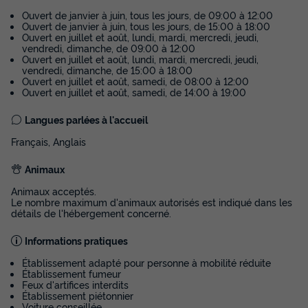
MOBILHOME 4 personnes - Confort+ 2
Chambres PMR
Ouvert de janvier à juin, tous les jours, de 09:00 à 12:00
Ouvert de janvier à juin, tous les jours, de 15:00 à 18:00
Ouvert en juillet et août, lundi, mardi, mercredi, jeudi,
Neuf
vendredi, dimanche, de 09:00 à 12:00
Ouvert en juillet et août, lundi, mardi, mercredi, jeudi,
Surface
Adultes
Chambres
Salle de bain
vendredi, dimanche, de 15:00 à 18:00
35m²
4
2
1
Ouvert en juillet et août, samedi, de 08:00 à 12:00
Ouvert en juillet et août, samedi, de 14:00 à 19:00
Terrasse semi-couverte
Climatisation
Animaux autorisés *
Langues parlées à l'accueil
Accueil mobilité réduite
Cafetière
+ 6
Français, Anglais
Animaux
MOBILHOME 4 personnes - Confort+ 2 Chambres PMR
du
29/08/2026
au
05/09/2026
Animaux acceptés.
Modifier les dates
Le nombre maximum d'animaux autorisés est indiqué dans les
détails de l'hébergement concerné.
Meilleur prix pour 7 nuits
339 €
Informations pratiques
Établissement adapté pour personne à mobilité réduite
Voir les disponibilités
Établissement fumeur
Feux d'artifices interdits
Établissement piétonnier
Voiture conseillée