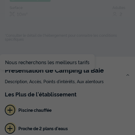
Surface
Adultes
10m²
2
*Consulter le détail de l'hébergement pour connaitre les conditions
TENTE 2 personnes - Cyclo-tente 1 Chambre 2 Personnes
spécifiques
du
14/09/2026
au
21/09/2026
Modifier les dates
Meilleur prix pour 7 nuits
Nous recherchons les meilleurs tarifs
175 €
Présentation de Camping la Baie
Voir les disponibilités
Description, Accès, Points d’intérêts, Aux alentours
Les
Plus
de l'établissement
Piscine chauffée
Proche de 2 plans d'eaus