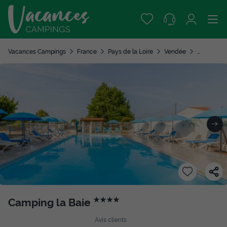
Vacances Campings
France
Pays de la Loire
Vendée
L'Aiguillon
Camping la Baie
★★★★
Avis clients