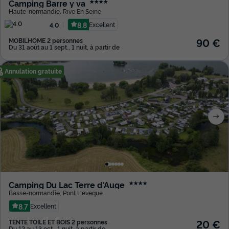
Camping Barre y va
★★★★
Haute-normandie
,
Rive En Seine
8.8
Excellent
4.0
90 €
MOBILHOME 2 personnes
Du 31 août au 1 sept., 1 nuit, à partir de
Annulation gratuite
Camping Du Lac Terre d'Auge
★★★★
Basse-normandie
,
Pont L'eveque
8.7
Excellent
20 €
TENTE TOILE ET BOIS 2 personnes
Du 12 au 13 oct., 1 nuit, à partir de