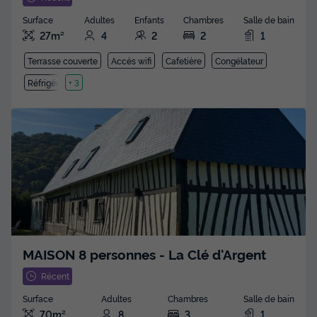
Surface
Adultes
Enfants
Chambres
Salle de bain
27m²
4
2
2
1
Terrasse couverte
Accès wifi
Cafetière
Congélateur
Réfrigérateur
+ 3
MAISON 8 personnes - La Clé d'Argent
Récent
Surface
Adultes
Chambres
Salle de bain
70m²
8
3
1