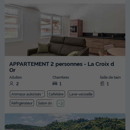
APPARTEMENT 2 personnes - La Croix d
Or
Adultes
Chambres
Salle de bain
2
1
1
Animaux autorisés *
Cafetière
Lave-vaisselle
Réfrigérateur
Salon de jardin
+ 2