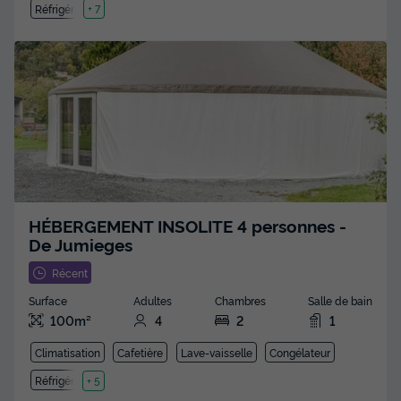
Réfrigérateur
+ 7
HÉBERGEMENT INSOLITE 4 personnes -
De Jumieges
Récent
Surface
Adultes
Chambres
Salle de bain
100m²
4
2
1
Climatisation
Cafetière
Lave-vaisselle
Congélateur
Réfrigérateur
+ 5