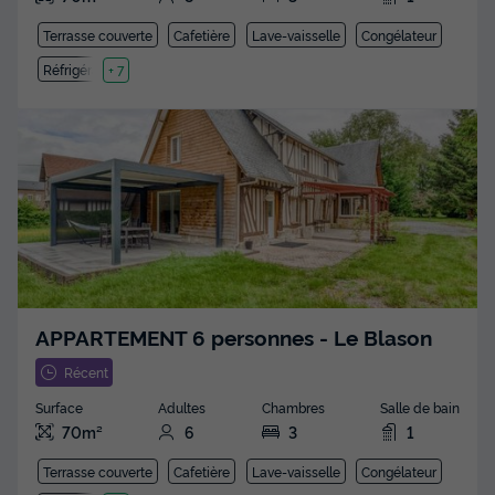
Terrasse couverte
Cafetière
Lave-vaisselle
Congélateur
Réfrigérateur
+ 7
APPARTEMENT 6 personnes - Le Blason
Récent
Surface
Adultes
Chambres
Salle de bain
70m²
6
3
1
Terrasse couverte
Cafetière
Lave-vaisselle
Congélateur