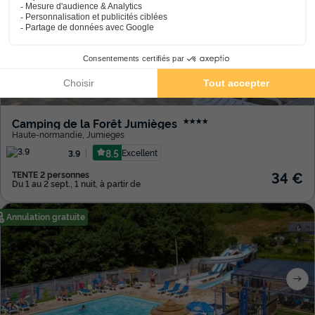
Camping de la Forêt Jumièges
★★★★
Haute-normandie
,
Jumieges
8.5
Excellent
3.9
34 €
TENTE 2 personnes
Du 1 au 2 sept., 1 nuit, à partir de
Annulation gratuite