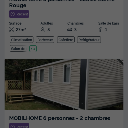
Rouge
Récent
Surface
Adultes
Chambres
Salle de bain
27m²
8
3
1
Climatisation
Barbecue
Cafetière
Réfrigérateur
Salon de jardin
+ 4
MOBILHOME 6 personnes - 2 chambres
Récent