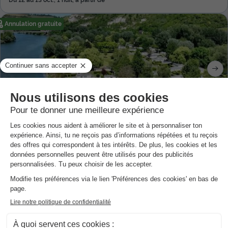
Annulation gratuite
Flower Camping L'Ile Des Trois Rois
★★★
Haute-normandie
,
Les Andelys
8.6
Excellent
4.1
39 €
HÉBERGEMENT INSOLITE 2 personnes
Du 19 au 20 sept., 1 nuit, à partir de