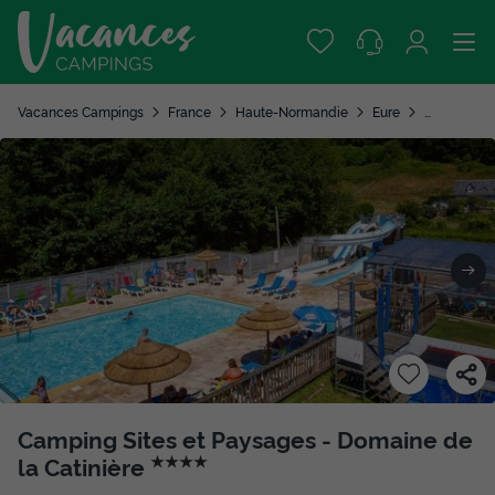
Vacances Campings
France
Haute-Normandie
Eure
Fiquefleur 
Camping Sites et Paysages - Domaine de
la Catinière
★★★★