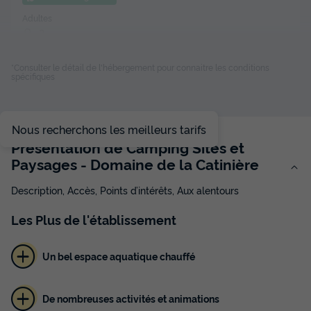
Adultes
2
*Consulter le détail de l'hébergement pour connaitre les conditions
spécifiques
HÉBERGEMENT INSOLITE 2 personnes - Tonneau ou
Roulotte - INSOLITE NATURE - 1 Chambre - sans
sanitaires, sans TV
du
18/09/2026
au
25/09/2026
Nous recherchons les meilleurs tarifs
Modifier les dates
Présentation de Camping Sites et
Meilleur prix pour 7 nuits
Paysages - Domaine de la Catinière
302,50 €
Description, Accès, Points d’intérêts, Aux alentours
Voir les disponibilités
Les
Plus
de l'établissement
Un bel espace aquatique chauffé
De nombreuses activités et animations