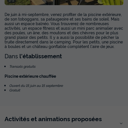
Voir les disponibilités
De juin à mi-septembre, venez profiter de la piscine extérieure,
de son toboggans, sa pataugeoire et ses bains de soleil. Mais
aussi un espace balnéo. Vous trouverez de nombreuses
activités, un espace fitness et aussi un mini parc animalier avec
des poules, un âne, des moutons et des chèvres pour le plus
grand plaisir des petits. Il y a aussi la possibilité de pêcher la
truite directement dans le camping. Pour les petits, une piscine
à boules et un château gonflable complètent l'aire de jeux.
Dans
l'établissement
Transats gratuits
MOBILHOME 4 personnes - PREMIUM - 2
Piscine extérieure chauffée
chambres - TV - avec terrasse couverte -
lave vaisselle 1/4 pers
Ouvert du 15 juin au 15 septembre
Gratuit
Annulation gratuite
Neuf
Surface
Adultes
Chambres
Salle de bain
28m²
4
2
1
Activités et animations proposées
Terrasse semi-couverte
Accès wifi
Animaux autorisés *
Barbecue
Cafetière
+ 7