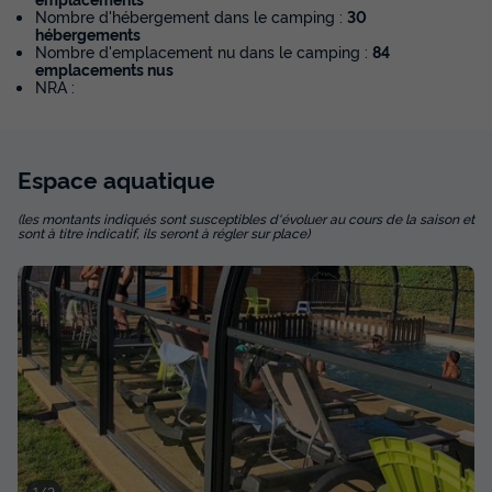
Nombre d'hébergement dans le camping :
30
hébergements
Nombre d'emplacement nu dans le camping :
84
MAISON 4 personnes - Chaumière -
emplacements nus
INSOLITE PREMIUM - 1 chambre - TV
NRA :
Annulation gratuite
Surface
Adultes
Chambres
Salle de bain
Espace
aquatique
32m²
4
1
1
Animaux autorisés *
Cafetière
Réfrigérateur
(les montants indiqués sont susceptibles d'évoluer au cours de la saison et
sont à titre indicatif, ils seront à régler sur place)
Salon de jardin
Chauffage
+ 3
MAISON 4 personnes - Chaumière - INSOLITE PREMIUM -
1 chambre - TV
du
06/10/2026
au
13/10/2026
Modifier les dates
Meilleur prix pour 7 nuits
475,20 €
1/2