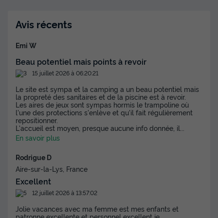
Voir les disponibilités
Avis récents
Emi W
Beau potentiel mais points à revoir
15 juillet 2026 à 06:20:21
Le site est sympa et la camping a un beau potentiel mais
la propreté des sanitaires et de la piscine est à revoir.
Les aires de jeux sont sympas hormis le trampoline où
l'une des protections s'enlève et qu'il fait régulièrement
repositionner.
L'accueil est moyen, presque aucune info donnée, il
...
En savoir plus
Rodrigue D
Aire-sur-la-Lys, France
Excellent
12 juillet 2026 à 13:57:02
Jolie vacances avec ma femme est mes enfants et
patronne excellente et personnel excellent je