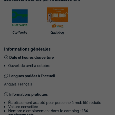
Animaux autorisés *
Réfrigérateur
Salon de jardin
Chauffage
Micro-ondes
+ 2
MOBILHOME 4 personnes - CONFORT - 2 Chambres - TV -
sans terrasse
Clef Verte
Qualidog
du
09/10/2026
au
16/10/2026
Modifier les dates
Meilleur prix pour 7 nuits
Informations générales
429 €
Date et heures d’ouverture
Ouvert de avril à octobre
Voir les disponibilités
Langues parlées à l'accueil
Anglais, Français
Informations pratiques
Établissement adapté pour personne à mobilité réduite
Voiture conseillée
Nombre d'emplacement dans le camping :
134
emplacements