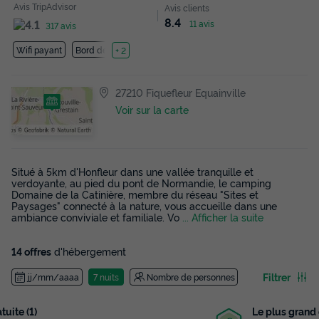
Avis TripAdvisor
Avis clients
8.4
11 avis
317 avis
Wifi payant
Bord de mer
+ 2
27210 Fiquefleur Equainville
Voir sur la carte
Situé à 5km d'Honfleur dans une vallée tranquille et
verdoyante, au pied du pont de Normandie, le camping
Domaine de la Catinière, membre du réseau "Sites et
Paysages" connecté à la nature, vous accueille dans une
ambiance conviviale et familiale. Vo
... Afficher la suite
14 offres
d'hébergement
Filtrer
jj/mm/aaaa
7 nuits
Nombre de personnes
Le plus grand choix