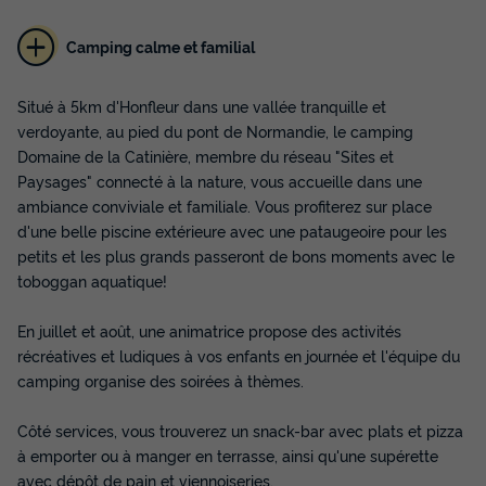
Camping calme et familial
MOBILHOME 2 personnes - Mobil-Home -
Situé à 5km d'Honfleur dans une vallée tranquille et
CONFORT - 1 Chambre - TV - Terrasse
verdoyante, au pied du pont de Normandie, le camping
semi-couverte
Domaine de la Catinière, membre du réseau "Sites et
Annulation gratuite
Paysages" connecté à la nature, vous accueille dans une
ambiance conviviale et familiale. Vous profiterez sur place
Surface
Adultes
Chambres
Salle de bain
d'une belle piscine extérieure avec une pataugeoire pour les
24m²
2
1
1
petits et les plus grands passeront de bons moments avec le
Terrasse semi-couverte
Animaux autorisés *
Cafetière
toboggan aquatique!
Congélateur
Réfrigérateur
+ 5
En juillet et août, une animatrice propose des activités
récréatives et ludiques à vos enfants en journée et l'équipe du
camping organise des soirées à thèmes.
MOBILHOME 2 personnes - Mobil-Home - CONFORT - 1
Chambre - TV - Terrasse semi-couverte
Côté services, vous trouverez un snack-bar avec plats et pizza
du
14/10/2026
au
21/10/2026
Modifier les dates
à emporter ou à manger en terrasse, ainsi qu'une supérette
Meilleur prix pour 7 nuits
avec dépôt de pain et viennoiseries.