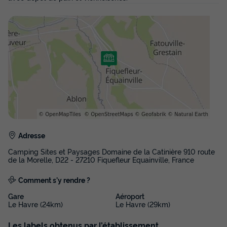
398,20 €
Voir les disponibilités
Adresse
Camping Sites et Paysages Domaine de la Catinière 910 route
MOBILHOME 4 personnes - CONFORT - 2
de la Morelle, D22 - 27210 Fiquefleur Equainville, France
Chambres - TV - sans terrasse
Comment s'y rendre ?
Annulation gratuite
Gare
Aéroport
Surface
Adultes
Chambres
Salle de bain
Le Havre (24km)
Le Havre (29km)
28m²
4
2
1
Les labels obtenus par l’établissement