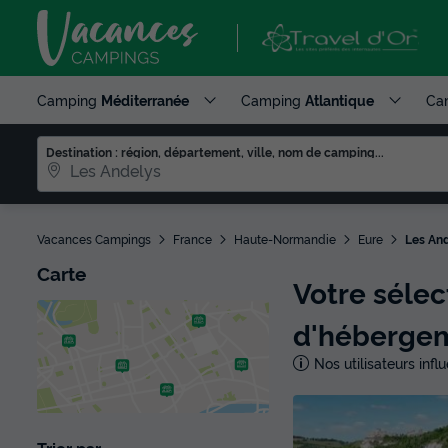
Camping
Méditerranée
Camping
Atlantique
Ca
Destination : région, département, ville, nom de camping...
Vacances Campings
France
Haute-Normandie
Eure
Les An
Carte
Votre séle
d'héberge
Nos utilisateurs inf