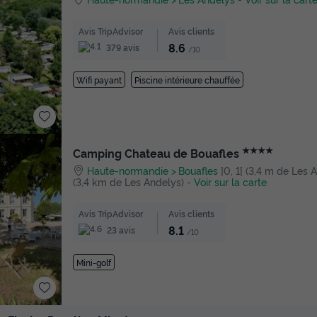
Avis TripAdvisor
Avis clients
8.6
379 avis
/10
Wifi payant
Piscine intérieure chauffée
★★★★
Camping Chateau de Bouafles
Haute-normandie
Bouafles
]0, 1[ (3,4 m de Les An
(3,4 km de Les Andelys)
-
Voir sur la carte
Avis TripAdvisor
Avis clients
8.1
23 avis
/10
Mini-golf