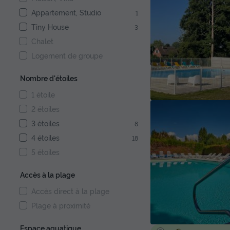
Appartement, Studio
1
Tiny House
3
Chalet
Logement de groupe
Nombre d'étoiles
1 étoile
2 étoiles
3 étoiles
8
4 étoiles
18
5 étoiles
Accès à la plage
Accès direct à la plage
Plage à proximité
Espace aquatique