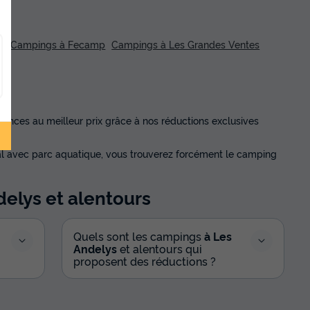
s
Campings à Fecamp
Campings à Les Grandes Ventes
ances au meilleur prix grâce à nos réductions exclusives
l avec parc aquatique, vous trouverez forcément le camping
delys
et alentours
Quels sont les campings
à Les
Andelys
et alentours qui
proposent des réductions ?