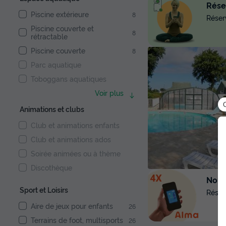
Réser
Piscine extérieure
8
Réserv
Piscine couverte et
8
rétractable
Piscine couverte
8
Parc aquatique
Toboggans aquatiques
Voir plus
Animations et clubs
Club et animations enfants
Club et animations ados
Soirée animées ou à thème
Discothèque
Nouve
Sport et Loisirs
Réser
Aire de jeux pour enfants
26
Terrains de foot, multisports
26