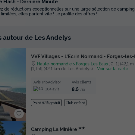
e Flash - Dernière Minute
tez de réductions exceptionnelles sur une large sélection de campings
 limitées, elles partent vite !
Je profite des offres !
s autour de Les Andelys
VVF Villages - L'Ecrin Normand - Forges-les
Haute-normandie
Forges Les Eaux
]0, 1[ (42,1 
[1, Inf[ (42,1 km de Les Andelys)
-
Voir sur la carte
Avis TripAdvisor
Avis clients
8.5
104 avis
/10
Point Wifi gratuit
Club enfant
★★
Camping La Minière