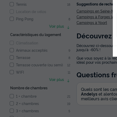
Suggestions de recherc
Tennis
18
Campings en Seine-Mar
Location de vélos
Campings à Forges les
Ping Pong
8
Campings à Yport
Voir plus
Découvrez la
Caractéristiques du logement
Climatisation
Découvrez ci-dessous la
jusqu'à -60% !
Animaux acceptés
9
Terrasse
8
Que vous soyez à la re
idéal pour vos prochain
Terrasse couverte (ou semi)
12
WIFI
Questions f
11
Voir plus
Nombre de chambres
Quels sont les c
Andelys
et alento
1 + chambre
21
meilleurs avis clie
2 + chambres
19
3 + chambres
5