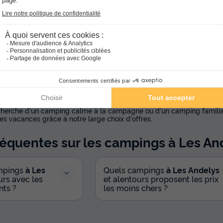
he :
itime
 Eaux
Campings à Saint Aubin sur Scie
Campings à Veules les Rose
 ville Les Andelys
 sélection de campings réalisée par nos experts et réservez vos vac
cherche d'un camping calme à la campagne ou d'un camping familia
es vacances grâce à notre large choix d'offres.
réquentes sur les campings
à Les An
ampings
à Les
Quels campings
à Les Andelys
urs avec les
et alentours proposent les prix
nts ?
les moins chers ?