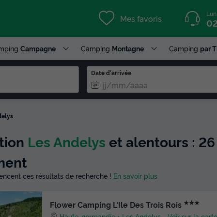
Lun
Mes favoris
02
mping
Campagne
Camping
Montagne
Camping
par 
Date d'arrivée
delys
ction
Les Andelys
et alentours : 26
ment
luencent ces résultats de recherche !
En savoir plus
★★★
Flower Camping L'Ile Des Trois Rois
Haute-normandie
Les Andelys
-
Voir sur la cart