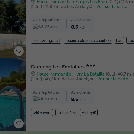
Haute-normandie
Forges Les Eaux
]0, 1[ (41,8 
[1, Inf[ (41,8 km de Les Andelys)
-
Voir sur la carte
Avis TripAdvisor
Avis clients
8.6
26 avis
/10
Point Wifi gratuit
Piscine extérieure chauffée
Lac
Loc
★★★
Camping Les Fontaines
Haute-normandie
Ivry La Bataille
]0, 1[ (40,7 m 
[1, Inf[ (40,7 km de Les Andelys)
-
Voir sur la carte
Avis TripAdvisor
Avis clients
8.6
54 avis
/10
Wifi payant
Club enfant
Mini-golf