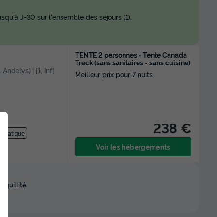
squ'à J-30 sur l'ensemble des séjours (1).
TENTE 2 personnes - Tente Canada
Treck (sans sanitaires - sans cuisine)
 Andelys) | [1, Inf[
Meilleur prix pour 7 nuits
238 €
aquatique
Voir les hébergements
quillité.