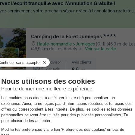
vez l'esprit tranquille avec l'Annulation Gratuite !
ez sereinement votre prochain séjour grâce à l'annulation gratuite ju
★★★★
Camping de la Forêt Jumièges
Haute-normandie
Jumieges
]0, 1[ (46,9 m de Les
(46,9 km de Les Andelys)
-
Voir sur la carte
Avis TripAdvisor
Avis clients
8.5
237 avis
/10
Point Wifi gratuit
Piscine intérieure chauffée
Toboggan 
Location de vélos
Aire de jeux aquatique
au : Paiement en 4 fois !
vez dès maintenant, payez en 4 fois avec Alma et partez en toute tran