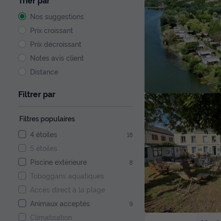
Trier par
Nos suggestions
Prix croissant
Prix décroissant
Notes avis client
Distance
Filtrer par
Filtres populaires
4 étoiles
18
5 étoiles
Piscine extérieure
8
Toboggans aquatiques
Accès direct à la plage
Animaux acceptés
9
Climatisation