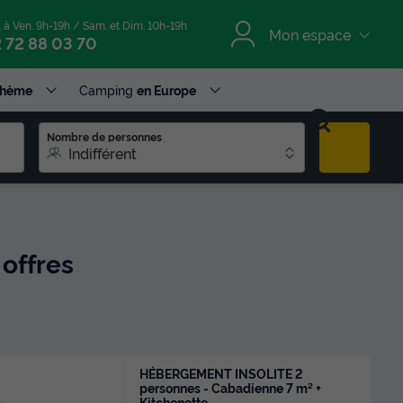
. à Ven. 9h-19h / Sam. et Dim. 10h-19h
Mon espace
 72 88 03 70
Thème
Camping
en Europe
Nombre de personnes
Indifférent
 offres
HÉBERGEMENT INSOLITE 2
personnes - Cabadienne 7 m² +
Kitchenette
e