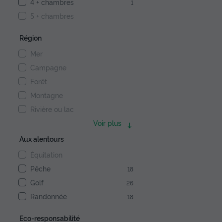
4 + chambres
1
5 + chambres
Région
Mer
Campagne
Forêt
Montagne
Rivière ou lac
Voir plus
Aux alentours
Équitation
Pêche
18
Golf
26
Randonnée
18
Eco-responsabilité