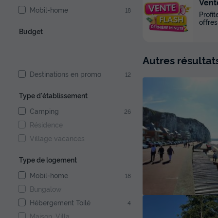
Vent
Mobil-home
18
Profi
offres
Budget
Autres résultat
Destinations en promo
12
Type d'établissement
Camping
26
Résidence
Village vacances
Type de logement
Mobil-home
18
Bungalow
Hébergement Toilé
4
Maison, Villa