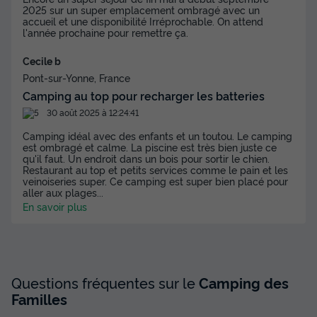
2025 sur un super emplacement ombragé avec un
accueil et une disponibilité Irréprochable. On attend
l'année prochaine pour remettre ça.
Cecile b
Pont-sur-Yonne, France
Camping au top pour recharger les batteries
30 août 2025 à 12:24:41
Camping idéal avec des enfants et un toutou. Le camping
est ombragé et calme. La piscine est très bien juste ce
MOBILHOME 6 personnes - Cottage des
qu'il faut. Un endroit dans un bois pour sortir le chien.
Familles 3 CH - 2 SDB - 6 PERS 38 m² - TV
Restaurant au top et petits services comme le pain et les
+ CLIM + LV + DRAPS (inclus à la location à
veinoiseries super. Ce camping est super bien placé pour
aller aux plages
...
la semaine)
En savoir plus
Annulation gratuite
Neuf
Surface
Adultes
Chambres
Salle de bain
38m²
6
3
2
Questions fréquentes sur le
Camping des
Terrasse couverte
Climatisation
Voir le plan 2D
Familles
Animaux autorisés *
Cafetière
Lave-vaisselle
+ 7