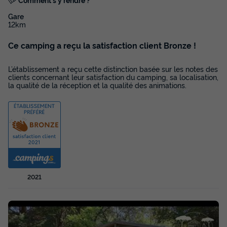
Congélateur
Réfrigérateur
+ 5
Gare
12km
MOBILHOME 4 personnes - Cottage des Pins 2 CH - 4 PERS
Ce camping a reçu la satisfaction client Bronze !
28 m² - TV
du
11/09/2026
au
18/09/2026
L’établissement a reçu cette distinction basée sur les notes des
Modifier les dates
clients concernant leur satisfaction du camping, sa localisation,
la qualité de la réception et la qualité des animations.
Meilleur prix pour 7 nuits
385 €
Voir les disponibilités
2021