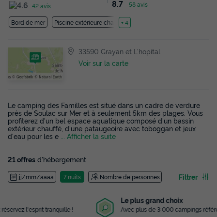
8.7
58 avis
42 avis
Bord de mer
Piscine extérieure chauffée
+ 4
33590 Grayan et L'hopital
Voir sur la carte
Le camping des Familles est situé dans un cadre de verdure
près de Soulac sur Mer et à seulement 5km des plages. Vous
profiterez d'un bel espace aquatique composé d'un bassin
extérieur chauffé, d'une pataugeoire avec toboggan et jeux
d'eau pour les e
... Afficher la suite
21 offres
d'hébergement
Filtrer
jj/mm/aaaa
7 nuits
Nombre de personnes
Le plus grand choix
Avec plus de 3 000 campings référencés