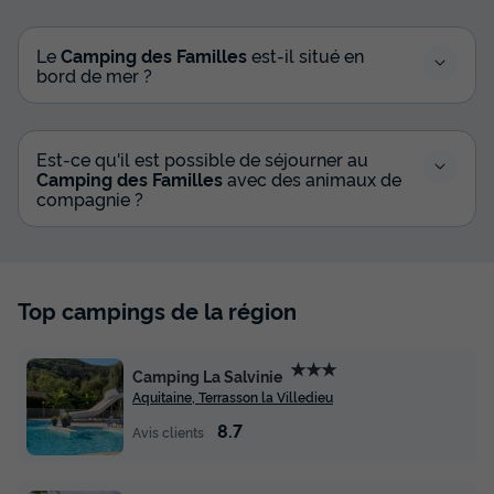
MOBILHOME 6 personnes - Cottage des
Pins 3 CH - 6 PERS 29 m² - TV
Le
Camping des Familles
est-il situé en
bord de mer ?
Neuf
Surface
Adultes
Chambres
Salle de bain
29m²
6
3
1
Est-ce qu'il est possible de séjourner au
Camping des Familles
avec des animaux de
Terrasse couverte
Animaux autorisés *
Cafetière
compagnie ?
Congélateur
Réfrigérateur
+ 5
MOBILHOME 6 personnes - Cottage des Pins 3 CH - 6
Top campings de la région
PERS 29 m² - TV
du
24/08/2026
au
31/08/2026
Modifier les dates
★★★
Camping La Salvinie
Meilleur prix pour 7 nuits
Aquitaine, Terrasson la Villedieu
620 €
8.7
Avis clients
Voir les disponibilités