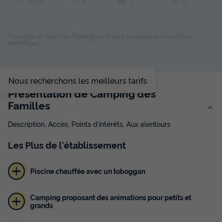
20m²
4
2
1
Terrasse couverte
Animaux autorisés *
Cafetière
Congélateur
Réfrigérateur
+ 4
*Consulter le détail de l'hébergement pour connaitre les conditions
spécifiques
MOBILHOME 4 personnes - Cottage Nature 2CH - 4 PERS
20 m²
Nous recherchons les meilleurs tarifs
du
21/09/2026
au
28/09/2026
Présentation de Camping des
Modifier les dates
Familles
Meilleur prix pour 7 nuits
Description, Accès, Points d’intérêts, Aux alentours
315 €
Les
Plus
de l'établissement
Voir les disponibilités
Piscine chauffée avec un toboggan
Camping proposant des animations pour petits et
grands