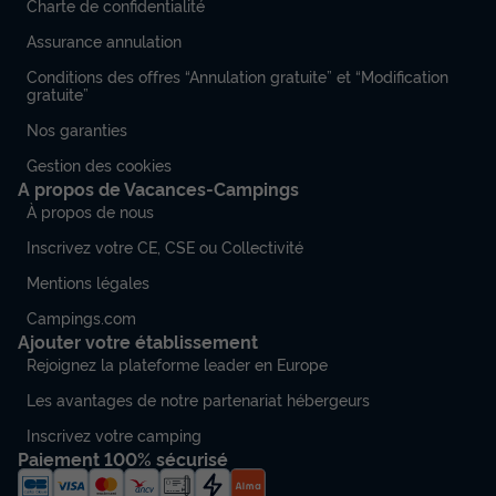
Charte de confidentialité
LV + DRAPS (inclus à la location à la
semaine)
Assurance annulation
Neuf
Conditions des offres “Annulation gratuite” et “Modification
gratuite”
Surface
Adultes
Chambres
Salle de bain
32m²
4
2
1
Nos garanties
Gestion des cookies
Terrasse couverte
Climatisation
Animaux autorisés *
A propos de Vacances-Campings
Cafetière
Lave-vaisselle
+ 7
À propos de nous
Inscrivez votre CE, CSE ou Collectivité
MOBILHOME 4 personnes - Cottage des Familles 2 CH - 4
Mentions légales
PERS 32 m² - TV + CLIM + LV + DRAPS (inclus à la location à
la semaine)
Campings.com
Ajouter votre établissement
du
24/08/2026
au
31/08/2026
Rejoignez la plateforme leader en Europe
Modifier les dates
Meilleur prix pour 7 nuits
Les avantages de notre partenariat hébergeurs
718,86 €
Inscrivez votre camping
Paiement 100% sécurisé
Voir les disponibilités