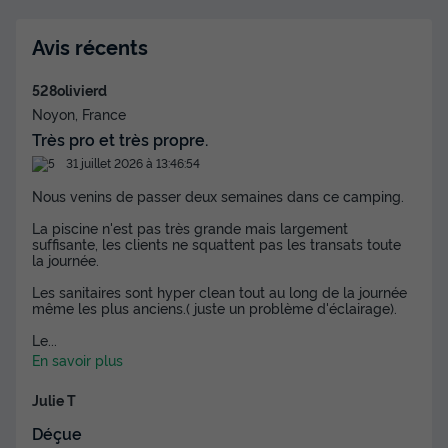
m² - TV + CLIM + LV + DRAPS (inclus à la location à la
semaine)
Avis récents
du
29/08/2026
au
05/09/2026
Modifier les dates
528olivierd
Meilleur prix pour 7 nuits
Noyon, France
490 €
Très pro et très propre.
31 juillet 2026 à 13:46:54
Voir les disponibilités
Nous venins de passer deux semaines dans ce camping.
La piscine n'est pas très grande mais largement
suffisante, les clients ne squattent pas les transats toute
la journée.
Les sanitaires sont hyper clean tout au long de la journée
même les plus anciens.( juste un problème d'éclairage).
Le
...
En savoir plus
Julie T
MOBILHOME 6 personnes - Cottage des
Familles 3 CH- 6 PERS 32 m² - TV + CLIM +
Déçue