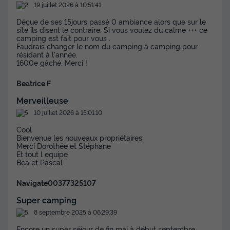
LV + DRAPS (inclus à la location à la
19 juillet 2026 à 10:51:41
semaine)
Déçue de ses 15jours passé 0 ambiance alors que sur le
Neuf
site ils disent le contraire. Si vous voulez du calme +++ ce
camping est fait pour vous .
Surface
Adultes
Chambres
Salle de bain
Faudrais changer le nom du camping à camping pour
résidant à l'année.
32m²
6
3
1
1600e gâché. Merci !
Terrasse couverte
Climatisation
Animaux autorisés *
Beatrice F
Cafetière
Lave-vaisselle
+ 7
Merveilleuse
10 juillet 2026 à 15:01:10
MOBILHOME 6 personnes - Cottage des Familles 3 CH- 6
Cool
PERS 32 m² - TV + CLIM + LV + DRAPS (inclus à la location à
Bienvenue les nouveaux propriétaires
la semaine)
Merci Dorothée et Stéphane
Et tout l equipe
du
01/09/2026
au
08/09/2026
Bea et Pascal
Modifier les dates
Meilleur prix pour 7 nuits
Navigate00377325107
539 €
Super camping
8 septembre 2025 à 06:29:39
Voir les disponibilités
Encore un super séjour de fin mai à début septembre