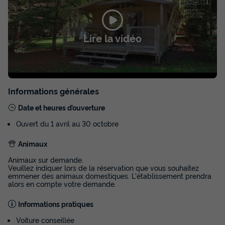
LODGE 4 personnes - LODGE SURFEUR 2
CH - 24m² - TV + Clim
Lire la vidéo
Neuf
Surface
Adultes
Chambres
Salle de bain
24m²
4
2
1
Informations générales
Terrasse couverte
Climatisation
Animaux autorisés *
Cafetière
Congélateur
+ 6
Date et heures d’ouverture
Ouvert du 1 avril au 30 octobre
LODGE 4 personnes - LODGE SURFEUR 2 CH - 24m² - TV +
Animaux
Clim
Animaux sur demande.
du
01/09/2026
au
08/09/2026
Veuillez indiquer lors de la réservation que vous souhaitez
Modifier les dates
emmener des animaux domestiques. L'établissement prendra
Meilleur prix pour 7 nuits
alors en compte votre demande.
413 €
Informations pratiques
Voiture conseillée
Voir les disponibilités