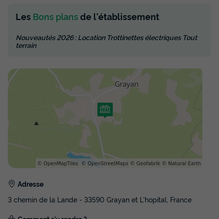
385 €
Les
Bons plans
de l'établissement
Voir les disponibilités
Nouveautés 2026 : Location Trottinettes électriques Tout
terrain
MOBILHOME 4 personnes - Cottage des
Pins 2 CH - 4 PERS 28 m² - TV
Annulation gratuite
Neuf
Surface
Adultes
Chambres
Salle de bain
Adresse
28m²
4
2
1
3 chemin de la Lande - 33590 Grayan et L'hopital, France
Terrasse couverte
Animaux autorisés *
Cafetière
Comment s'y rendre ?