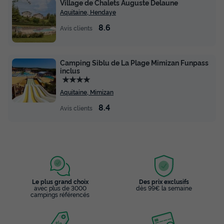
Village de Chalets Auguste Delaune
Aquitaine, Hendaye
8.6
Avis clients
Camping Siblu de La Plage Mimizan Funpass
inclus
★★★★
Aquitaine, Mimizan
8.4
BUNGALOW TOILÉ 4 personnes -
Avis clients
Ecolodge 2 CH - 4 PERS 32 m -TV + CLIM
Neuf
Surface
Adultes
Chambres
Salle de bain
32m²
4
2
1
Terrasse semi-couverte
Voir le plan 2D
Le plus grand choix
Des prix exclusifs
avec plus de 3000
dès 99€ la semaine
campings référencés
Animaux autorisés *
Cafetière
Congélateur
Réfrigérateur
+ 5