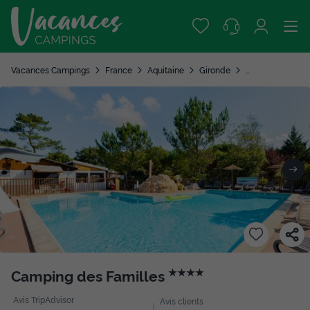
Vacances Campings
France
Aquitaine
Gironde
Grayan et L'hopi
Camping des Familles
★★★★
Avis TripAdvisor
Avis clients