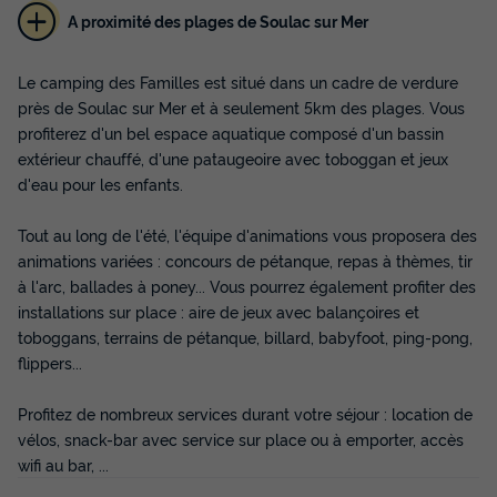
A proximité des plages de Soulac sur Mer
Le camping des Familles est situé dans un cadre de verdure
MOBILHOME 4 personnes - Cottage des
près de Soulac sur Mer et à seulement 5km des plages. Vous
Pins 2 CH - 4 PERS 28 m² - TV
profiterez d'un bel espace aquatique composé d'un bassin
extérieur chauffé, d'une pataugeoire avec toboggan et jeux
Annulation gratuite
d'eau pour les enfants.
Surface
Adultes
Chambres
Salle de bain
28m²
4
2
1
Tout au long de l'été, l'équipe d'animations vous proposera des
animations variées : concours de pétanque, repas à thèmes, tir
Terrasse couverte
Animaux autorisés *
Voir le plan 2D
à l'arc, ballades à poney... Vous pourrez également profiter des
Cafetière
Congélateur
Réfrigérateur
+ 5
installations sur place : aire de jeux avec balançoires et
toboggans, terrains de pétanque, billard, babyfoot, ping-pong,
flippers...
MOBILHOME 4 personnes - Cottage des Pins 2 CH - 4 PERS
28 m² - TV
Profitez de nombreux services durant votre séjour : location de
du
20/09/2026
au
27/09/2026
vélos, snack-bar avec service sur place ou à emporter, accès
Modifier les dates
wifi au bar, ...
Meilleur prix pour 7 nuits