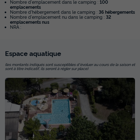
Nombre d'emplacement dans le camping :
100
emplacements
Nombre d'hébergement dans le camping :
36 hébergements
Nombre d'emplacement nu dans le camping :
32
emplacements nus
NRA :
Espace
aquatique
(les montants indiqués sont susceptibles d'évoluer au cours de la saison et
sont à titre indicatif, ils seront à régler sur place)
MOBILHOME 6 personnes - Cottage des
Pins 3 CH - 6 PERS 29 m² - TV
Annulation gratuite
Récent
Surface
Adultes
Enfants
Chambres
Salle de bain
29m²
4
2
3
1
Terrasse semi-couverte
Voir le plan 2D
Animaux autorisés *
Cafetière
Congélateur
Réfrigérateur
+ 5