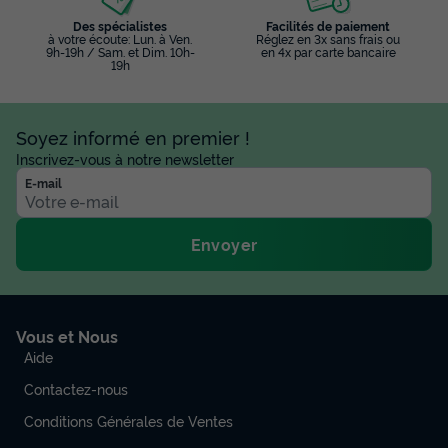
BUNGALOW TOILÉ 4 personnes - Ecolodge 2 CH - 4 PERS
Des spécialistes
Facilités de paiement
32 m -TV + CLIM
à votre écoute: Lun. à Ven.
Réglez en 3x sans frais ou
9h-19h / Sam. et Dim. 10h-
en 4x par carte bancaire
du
23/08/2026
au
30/08/2026
19h
Modifier les dates
Meilleur prix pour 7 nuits
679 €
Soyez informé en premier !
Inscrivez-vous à notre newsletter
Voir les disponibilités
E-mail
Envoyer
Vous et Nous
Aide
Contactez-nous
MOBILHOME 4 personnes - Cottage des
Conditions Générales de Ventes
Familles 2 CH - 4 PERS 32 m² - TV + CLIM +