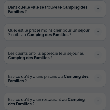
Dans quelle ville se trouve le
Camping des
Familles
?
MOBILHOME 6 personnes - Cottage des Familles 3 CH - 2
SDB - 6 PERS 38 m² - TV + CLIM + LV + DRAPS (inclus à la
location à la semaine)
du
16/09/2026
au
23/09/2026
Quel est le prix le moins cher pour un séjour
Modifier les dates
7 nuits au
Camping des Familles
?
Meilleur prix pour 7 nuits
602 €
Les clients ont-ils apprécié leur séjour au
Voir les disponibilités
Camping des Familles
?
Est-ce qu'il y a une piscine au
Camping des
Familles
?
Est-ce qu'il y a un restaurant au
Camping
des Familles
?