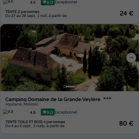
9.0
Exceptionnel
4.5
24 €
TENTE 2 personnes
Du 27 au 28 sept., 1 nuit, à partir de
Camping Domaine de la Grande Veyière
★★★
Aquitaine
,
Molieres
9.0
Exceptionnel
4.9
80 €
TENTE TOILE ET BOIS 4 personnes
Du 4 au 6 sept., 2 nuits, à partir de