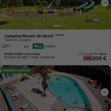
Camping Moulin de David
★★★★
Aquitaine
,
Gaugeac
8.6
Excellent
4.2
MOBILHOME 4 personnes
418 €
Prix conseillé :
209 €
Du 12 au 19 sept., 7 nuits, à partir de
-50%
Annulation gratuite