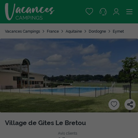
Vacances Campings
France
Aquitaine
Dordogne
Eymet
Village de Gites Le Bretou
Avis clients