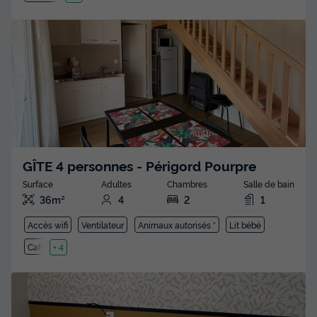
GÎTE 4 personnes - Périgord Pourpre
Surface
Adultes
Chambres
Salle de bain
36m²
4
2
1
Accès wifi
Ventilateur
Animaux autorisés *
Lit bébé
Cafetière
+ 4