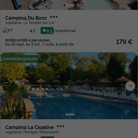
Camping Du Bosc
★★★
Aquitaine
,
Le Temple Sur Lot
9.1
Exceptionnel
4.7
179 €
MOBILHOME 4 personnes
Du 26 sept. au 3 oct., 7 nuits, à partir de
Annulation gratuite
Camping La Cigaline
★★★
Aquitaine
,
Montpon Menesterol