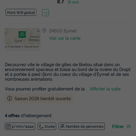
8.7
15 avis
Point Wifi gratuit
Lac
+ 1
24500 Eymet
Voir sur la carte
Découvrez vite le village de gîtes de Bretou situé dans un
environnement spacieux et boisé au bord de la rivière du Dropt
et à portée à pied (1km) du coeur du village d'Eymet et de ses
nombreuses animations.
Vous pourrez profiter gratuitement de la
... Afficher la suite
Saison 2026 bientôt ouverte
4 offres
d'hébergement
Filtrer
jj/mm/aaaa
Durée
Nombre de personnes