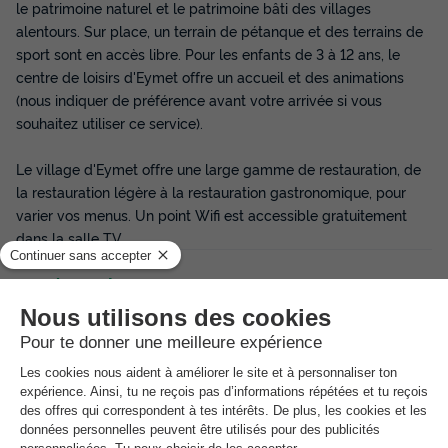
le patrimoine naturel et le patrimoine bâti des villages
alentours. Sur place, un terrain de pétanque et des terrains de
sport sont en accès libre. Pour les enfants de 3 à 12 ans, le
centre de loisirs d'Eymet offre un accueil et des animations
(nous indiquer de préférence avant votre arrivée si vous
souhaitez utiliser ce service).
Le village d'Eymet offre une large gamme de restauration, de
la restauration légère à la restauration gastronomique, pour
varier vos menus. Un point Wifi est accessible gratuitement
dans la salle TV.
Bon
à savoir
Information pratique
Un parking dédié aux véhicules est disponible à l'entrée du
village.
Les
Bons plans
de l'établissement