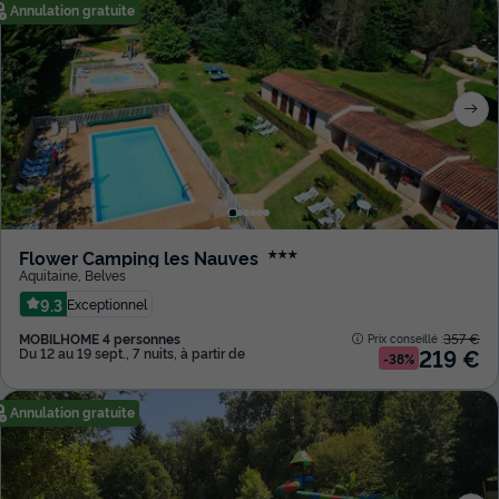
Annulation gratuite
Flower Camping les Nauves
★★★
Aquitaine
,
Belves
9.3
Exceptionnel
MOBILHOME 4 personnes
357 €
Prix conseillé :
219 €
Du 12 au 19 sept., 7 nuits, à partir de
-38%
Annulation gratuite