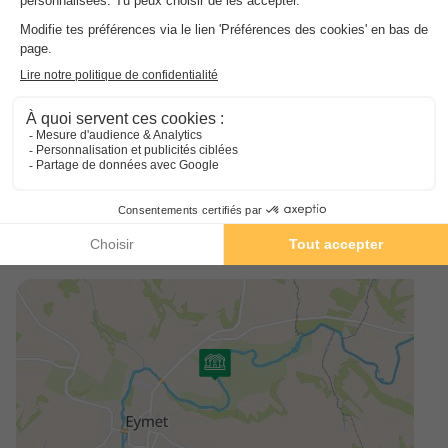
🔎 À faire absolument Flâner dans la bastide d’Eymet : son
marché animé du jeudi matin est un incontournable pour
découvrir les saveurs locales. Partir en canoë sur le Dropt,
au départ d’Allemans-du-Dropt, pour une balade
rafraîchissante en pleine nature. Visiter le Château de
Bridoire, un château médiéval vivant avec de nombreux
jeux anciens pour petits et grands. Explorer le vignoble de
Monbazillac et déguster ce vin moelleux réputé, avec une
vue imprenable sur la vallée. 🎨 Activités à proximité
Marchés nocturnes et animations estivales dans les
bastides environnantes. Randonnées et balades à vélo le
long de la vallée du Dropt. Golf, équitation et pêche à
quelques kilomètres.