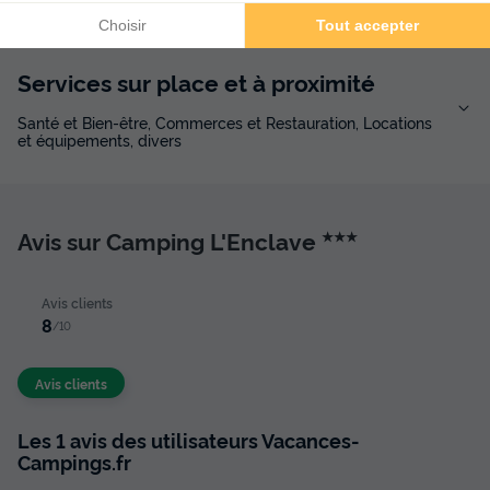
Services sur place et à proximité
Santé et Bien-être, Commerces et Restauration, Locations
et équipements, divers
Avis sur Camping L'Enclave
★★★
Avis clients
8
/10
Avis clients
Les 1 avis des utilisateurs Vacances-
Campings.fr