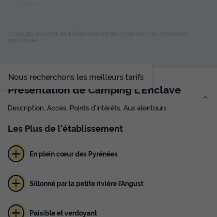
Salon de jardin
+ 3
*Consulter le détail de l'hébergement pour connaitre les conditions
MOBILHOME 5 personnes - NARCISSE
spécifiques
du
29/08/2026
au
05/09/2026
Modifier les dates
Meilleur prix pour 7 nuits
Nous recherchons les meilleurs tarifs
421 €
Présentation de Camping L'Enclave
Description, Accès, Points d’intérêts, Aux alentours
Voir les disponibilités
Les
Plus
de l'établissement
En plein cœur des Pyrénées
Sillonné par la petite rivière l’Angust
Paisible et verdoyant