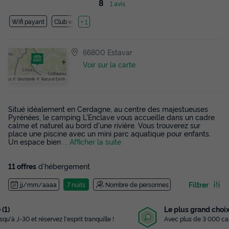
8
1 avis
Wifi payant
Club enfant
+ 1
66800 Estavar
Voir sur la carte
Situé idéalement en Cerdagne, au centre des majestueuses
Pyrénées, le camping L'Enclave vous accueille dans un cadre
calme et naturel au bord d'une rivière. Vous trouverez sur
place une piscine avec un mini parc aquatique pour enfants.
Un espace bien
... Afficher la suite
11 offres
d'hébergement
Filtrer
jj/mm/aaaa
7 nuits
Nombre de personnes
Le plus grand choix
Avec plus de 3 000 campings référencés