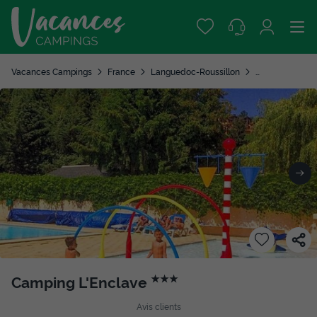
Vacances Campings
France
Languedoc-Roussillon
Pyrénées-Orien
Camping L'Enclave
★★★
Avis clients