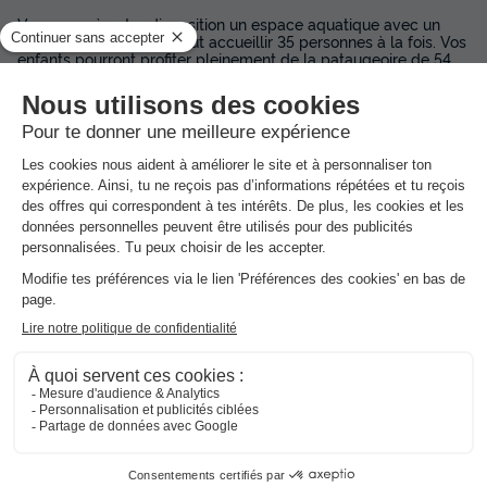
Vous avez à votre disposition un espace aquatique avec un
bassin de 140 m² qui peut accueillir 35 personnes à la fois. Vos
enfants pourront profiter pleinement de la pataugeoire de 54
m² pouvant accueillir 14 enfants en même temps. Les slips de
bain sont acceptés dans la piscine. L'eau est chlorée,
désinfectée et assainie pour assurer la sécurité de tous. Aucun
virus ne peut survivre dans l'eau.
Dans
l'établissement
Parasols
Transats gratuits
Piscine extérieure non chauffée
Ouvert en juillet et août
Avec pataugeoire
Gratuit
Activités et animations proposées
Espace aquatique, Animations, Sports et Loisirs