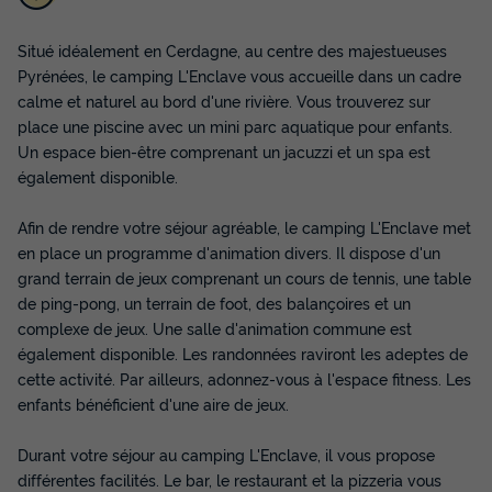
MOBILHOME 5 personnes - GENTIANE
Situé idéalement en Cerdagne, au centre des majestueuses
Annulation gratuite
Pyrénées, le camping L'Enclave vous accueille dans un cadre
Surface
Adultes
Enfants
Chambres
Salle de bain
calme et naturel au bord d'une rivière. Vous trouverez sur
28m²
4
1
2
1
place une piscine avec un mini parc aquatique pour enfants.
Animaux autorisés *
Cafetière
Réfrigérateur
Un espace bien-être comprenant un jacuzzi et un spa est
également disponible.
Salon de jardin
Chauffage
+ 3
Afin de rendre votre séjour agréable, le camping L'Enclave met
en place un programme d'animation divers. Il dispose d'un
MOBILHOME 5 personnes - GENTIANE
grand terrain de jeux comprenant un cours de tennis, une table
du
15/09/2026
au
22/09/2026
de ping-pong, un terrain de foot, des balançoires et un
Modifier les dates
complexe de jeux. Une salle d'animation commune est
Meilleur prix pour 7 nuits
également disponible. Les randonnées raviront les adeptes de
468 €
cette activité. Par ailleurs, adonnez-vous à l'espace fitness. Les
enfants bénéficient d'une aire de jeux.
Voir les disponibilités
Durant votre séjour au camping L'Enclave, il vous propose
différentes facilités. Le bar, le restaurant et la pizzeria vous