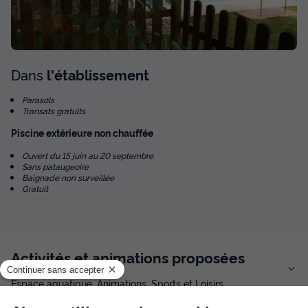
Dans
l'établissement
Parasols
Transats gratuits
Piscine extérieure non chauffée
Ouvert du 15 juin au 20 septembre
Sans pataugeoire
Baignade non surveillée
Gratuit
Activités et animations proposées
Espace aquatique, Animations, Sports et Loisirs