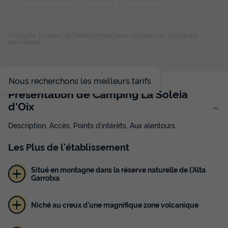
Animaux autorisés *
Cafetière
Réfrigérateur
Salon de jardin
Chauffage
+ 3
*Consulter le détail de l'hébergement pour connaitre les conditions
spécifiques
BUNGALOW 6 personnes
du
17/11/2026
au
24/11/2026
Nous recherchons les meilleurs tarifs
Modifier les dates
Présentation de Camping La Soleia
Meilleur prix pour 7 nuits
d'Oix
686 €
Description, Accès, Points d’intérêts, Aux alentours
Voir les disponibilités
Les
Plus
de l'établissement
Situé en montagne dans la réserve naturelle de l'Alta
Garrotxa
Niché au creux d'une magnifique zone volcanique