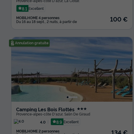
Provence-alpes-côte D'azur
,
La Ciotat
8.1
Excellent
100 €
MOBILHOME 4 personnes
Du 16 au 18 sept., 2 nuits, à partir de
Annulation gratuite
Camping Les Bois Flottés
★★★
Provence-alpes-côte D'azur
,
Salin De Giraud
8.9
Excellent
4.0
134 €
MOBILHOME 2 personnes