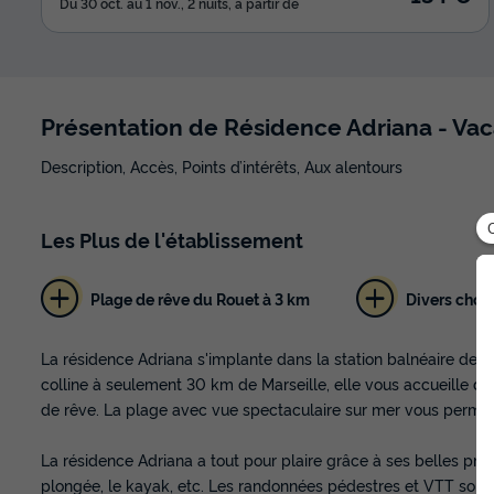
Du 30 oct. au 1 nov., 2 nuits, à partir de
Présentation de Résidence Adriana - Va
Description, Accès, Points d’intérêts, Aux alentours
Les
Plus
de l'établissement
Plage de rêve du Rouet à 3 km
Divers choix
La résidence Adriana s'implante dans la station balnéaire de C
colline à seulement 30 km de Marseille, elle vous accueille da
de rêve. La plage avec vue spectaculaire sur mer vous permet 
La résidence Adriana a tout pour plaire grâce à ses belles pr
plongée, le kayak, etc. Les randonnées pédestres et VTT sont 