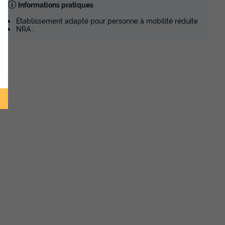
Informations pratiques
Établissement adapté pour personne à mobilité réduite
NRA :