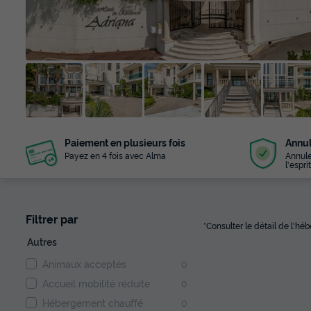
+ 20
Paiement en plusieurs fois
Annul
photos
Payez en 4 fois avec Alma
Annule
l'esprit
Filtrer par
*Consulter le détail de l'h
Autres
Animaux acceptés
0
Accueil mobilité réduite
0
Hébergement chauffé
0