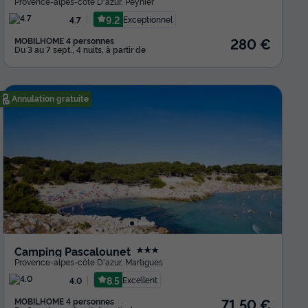
Provence-alpes-côte D'azur
,
Peynier
9.2
Exceptionnel
4.7
280 €
MOBILHOME 4 personnes
Du 3 au 7 sept., 4 nuits, à partir de
Annulation gratuite
Camping Pascalounet
★★★
Provence-alpes-côte D'azur
,
Martigues
8.5
Excellent
4.0
71,50 €
MOBILHOME 4 personnes