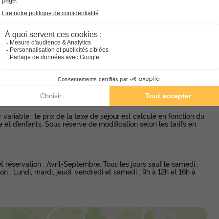
Chapelle du Rouet où vous, au sommet, pourrez observer la
 sont sur place, notamment le casino.
er vos belles photos et vidéos avec vos proches. Les résidents
eur animal de compagnie moyennant un supplément. Le site
variable : le prix de la taxe de séjour est calculé en fonction du
 et d’enfants. Sous réserve de modification selon les tarifs en
et réservation : Avril-Septembre: Tous les jours sauf le samedi :
n : Lundi, mardi, jeudi, vendredi et samedi : 9h à 12h et 16h à