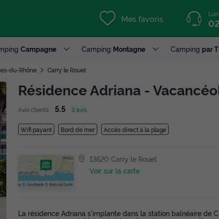
Lun
Mes favoris
02
mping
Campagne
Camping
Montagne
Camping
par 
es-du-Rhône
Carry le Rouet
Résidence Adriana - Vacancéo
5.5
Avis clients
3 avis
Wifi payant
Bord de mer
Accès direct à la plage
13620 Carry le Rouet
Voir sur la carte
La résidence Adriana s'implante dans la station balnéaire de C