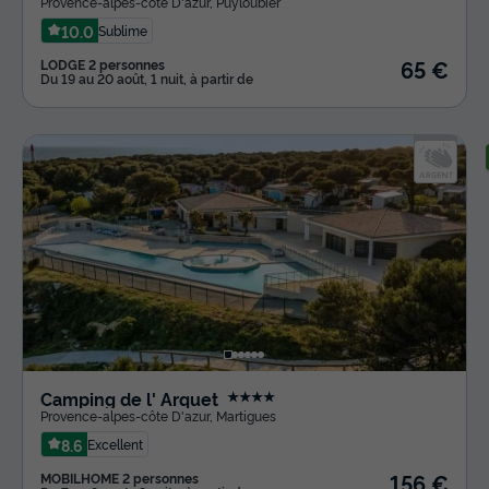
Provence-alpes-côte D'azur
,
Puyloubier
10.0
Sublime
65 €
LODGE 2 personnes
Du 19 au 20 août, 1 nuit, à partir de
Camping de l' Arquet
★★★★
Provence-alpes-côte D'azur
,
Martigues
8.6
Excellent
156 €
MOBILHOME 2 personnes