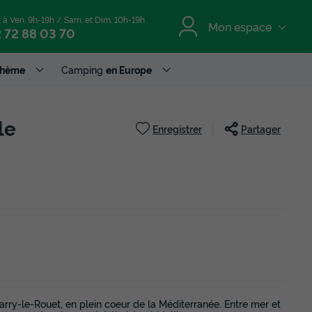
. à Ven. 9h-19h / Sam. et Dim. 10h-19h
Mon espace
 72 88 03 70
Thème
Camping
en Europe
le
Enregistrer
Partager
arry-le-Rouet, en plein coeur de la Méditerranée. Entre mer et