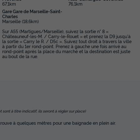
67,1km
76,1km
Gare Gare de Marseille-Saint-
Charles
Marseille (18,6km)
Sur A55 (Martigues/Marseille), suivez la sortie n° 8 «
Châteauneuf-les-M. / Carry-le-Rouet » et prenez la D9 jusqu'à
la sortie « Carry le R. / D5c ». Suivez tout droit à travers la ville
à partir du 1er rond-point. Prenez à gauche une fois arrivé au
rond-point après la place du marché et la destination est juste
au bout de la rue.
nt à titre indicatif, ils seront à régler sur place)
trouve à quelques mètres pour une baignade en plein air.