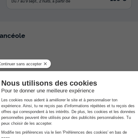
Du 7 au 9 sept., 2 nuits, à partir de
cancéole
Proche du centre-ville de
 de restaurants
Marseille
arry-le-Rouet, en plein coeur de la Méditerranée. Entre mer et
ns un cadre charmant, intimiste et idyllique pour vos vacances
de profiter de la baignade et du farniente.
estations. La mer se prête également aux activités comme la
aussi au programme. Sinon, vous pouvez profiter du sentier des