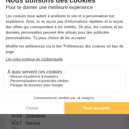
Avis sur Camping La Liscia
★★★
Avis TripAdvisor
Avis clients
3.8
8.5
/10
Avis TripAdvisor
Avis clients
Avis Clients TripAdvisor
3.8
Très Bon
78 avis
Emplacement
Literie
Chambres
Service