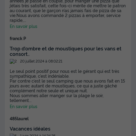
années je passe en couple, pour manger une pizza que
j’étais très satisfait, cette fois-ci mérite de mettre le patron
au courant, que le garçon n’as jamais fais de pizza de sa
vie.Nous avons commandé 2 pizzas à emporter, service
rapide,
...
En savoir plus
franck P
Trop d’ombre et de moustiques pour les vans et
consort..
20 juillet 2024 à 08:02:21
Le seul point positif pour nous est le gérant qui est très
sympathique, c’est indéniable.
Par contre c’est le seul camping que nous avons fait en 15
jours avec autant de moustiques, ce qui a juste gâché
complément notre seule et unique nuit.
Nous sommes aller manger sur la plage le soir,
tellement
...
En savoir plus
485laurel
Vacances idéales
1 juin 2024 à 14:24:25