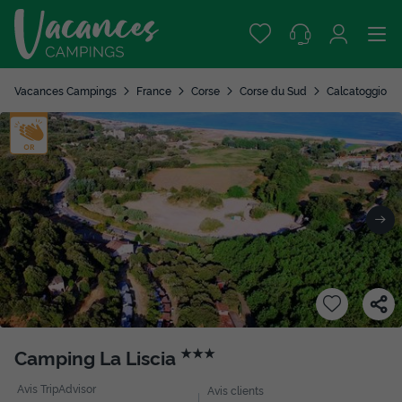
Vacances Campings
France
Corse
Corse du Sud
Calcatoggio
Camping La Liscia
★★★
Avis TripAdvisor
Avis clients