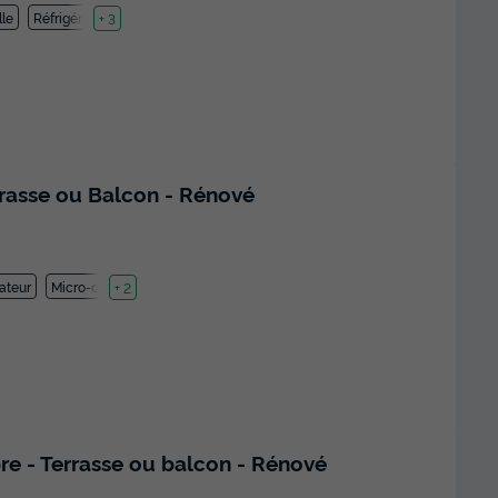
lle
Réfrigérateur
+ 3
rrasse ou Balcon - Rénové
ateur
Micro-ondes
+ 2
 - Terrasse ou balcon - Rénové