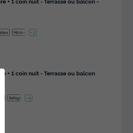
+ 1 coin nuit - Terrasse ou balcon -
ateur
Micro-ondes
+ 2
+ 1 coin nuit - Terrasse ou balcon
lle
Réfrigérateur
+ 3