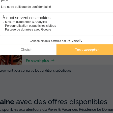
APPARTEMENT 8 personnes - 2 chambr
Surface
Adultes
Chambres
Salle de bain
59m²
8
2
2
Animaux autorisés *
Cafetière
Lave-vaisselle
Réfrigér
En savoir plus
ébergement pour connaitre les conditions spécifiques
taine
avec des offres disponibles
disponibles aux alentours du Pierre & Vacances Résidence Le Dom