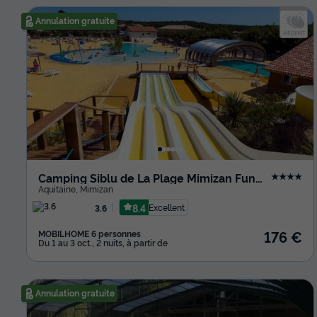
Annulation gratuite
Camping Siblu de La Plage Mimizan Funpass inclus
★★★★
Aquitaine
,
Mimizan
8.4
Excellent
3.6
176 €
MOBILHOME 6 personnes
Du 1 au 3 oct., 2 nuits, à partir de
Annulation gratuite