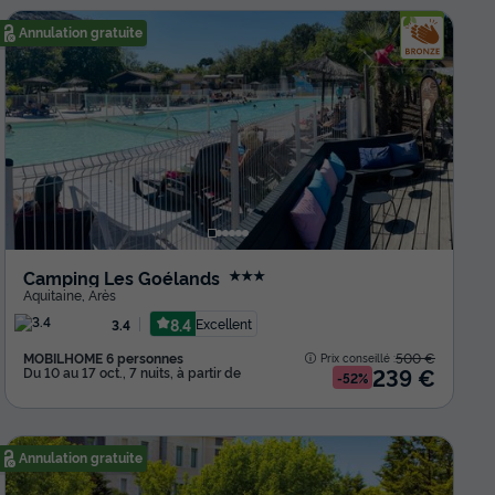
Annulation gratuite
Camping Les Goélands
★★★
Aquitaine
,
Arès
8.4
Excellent
3.4
MOBILHOME 6 personnes
500 €
Prix conseillé :
239 €
Du 10 au 17 oct., 7 nuits, à partir de
-52%
Annulation gratuite