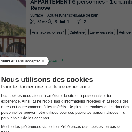
APPARTEMENT 6 personnes - 1 chambre 
Rénové
Surface
Adultes
Chambres
Salle de bain
51m²
6
1
2
Animaux autorisés *
Cafetière
Lave-vaisselle
Réfrigér
En savoir plus
APPARTEMENT 6 personnes - 1 chambre 
Surface
Adultes
Chambres
Salle de bain
51m²
6
1
1
Accès wifi
Animaux autorisés *
Cafetière
Lave-vaisse
En savoir plus