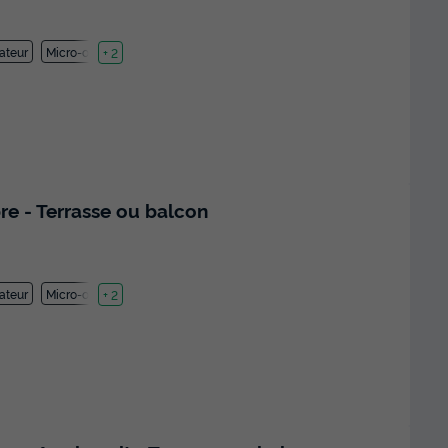
ateur
Micro-ondes
+ 2
e - Terrasse ou balcon
ateur
Micro-ondes
+ 2