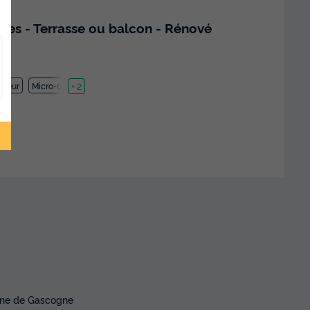
es - Terrasse ou balcon - Rénové
ateur
Micro-ondes
+ 2
aine de Gascogne