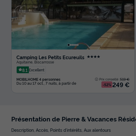
Camping Les Petits Ecureuils
★★★★
Aquitaine
,
Biscarrosse
8.1
Excellent
MOBILHOME 4 personnes
519 €
Prix conseillé :
249 €
Du 10 au 17 oct., 7 nuits, à partir de
-52%
Présentation de Pierre & Vacances Rés
Description, Accès, Points d’intérêts, Aux alentours