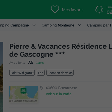
Lun
Mes favoris
02
mping
Campagne
Camping
Montagne
Camping
par 
Pierre & Vacances Résidence 
de Gascogne
★★★
7.5
Avis clients
1 avis
Point Wifi gratuit
Lac
Location de vélos
40600 Biscarrosse
Voir sur la carte