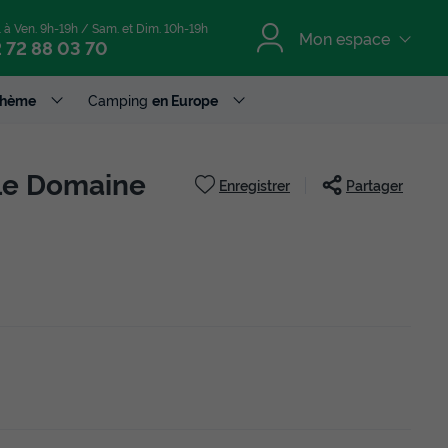
. à Ven. 9h-19h / Sam. et Dim. 10h-19h
Mon espace
 72 88 03 70
Thème
Camping
en Europe
Le Domaine
Enregistrer
Partager