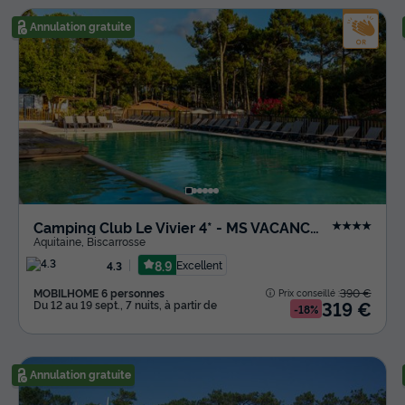
Annulation gratuite
Camping Club Le Vivier 4* - MS VACANCES
★★★★
Aquitaine
,
Biscarrosse
8.9
Excellent
4.3
MOBILHOME 6 personnes
390 €
Prix conseillé :
319 €
Du 12 au 19 sept., 7 nuits, à partir de
-18%
Annulation gratuite