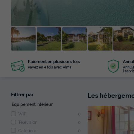
+ 18
Paiement en plusieurs fois
Annul
photos
Payez en 4 fois avec Alma
Annule
l'esprit
Les hébergemen
Filtrer par
Équipement intérieur
WIFI
0
Télévision
0
Cafetière
0