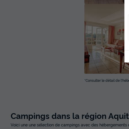
*Consulter le détail de l'h
Campings dans la région Aqui
Voici une une sélection de campings avec des hébergements 