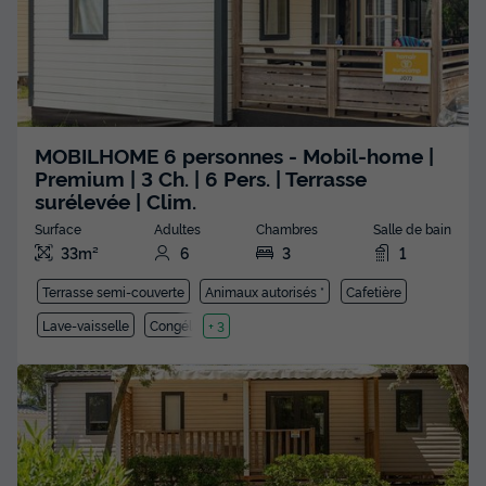
MOBILHOME 6 personnes - Mobil-home |
Premium | 3 Ch. | 6 Pers. | Terrasse
surélevée | Clim.
Surface
Adultes
Chambres
Salle de bain
33m²
6
3
1
Terrasse semi-couverte
Animaux autorisés *
Cafetière
Lave-vaisselle
Congélateur
+ 3