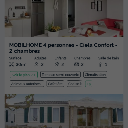
MOBILHOME 4 personnes - Ciela Confort -
2 chambres
Surface
Adultes
Enfants
Chambres
Salle de bain
30m²
2
2
2
1
Terrasse semi-couverte
Climatisation
Voir le plan 2D
Animaux autorisés *
Cafetière
Chaise longue
+ 6