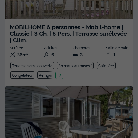
MOBILHOME 6 personnes - Mobil-home |
Classic | 3 Ch. | 6 Pers. | Terrasse surélevée
| Clim.
Surface
Adultes
Chambres
Salle de bain
36m²
6
3
1
Terrasse semi-couverte
Animaux autorisés *
Cafetière
Congélateur
Réfrigérateur
+ 2