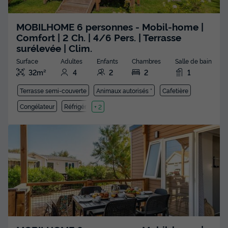
MOBILHOME 6 personnes - Mobil-home |
Comfort | 2 Ch. | 4/6 Pers. | Terrasse
surélevée | Clim.
Surface
Adultes
Enfants
Chambres
Salle de bain
32m²
4
2
2
1
Terrasse semi-couverte
Animaux autorisés *
Cafetière
Congélateur
Réfrigérateur
+ 2