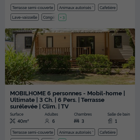
Terrasse semi-couverte
Animaux autorisés *
Cafetière
Lave-vaisselle
Congélateur
+ 3
MOBILHOME 6 personnes - Mobil-home |
Ultimate | 3 Ch. | 6 Pers. | Terrasse
surélevée | Clim. | TV
Surface
Adultes
Chambres
Salle de bain
40m²
6
3
1
Terrasse semi-couverte
Animaux autorisés *
Cafetière