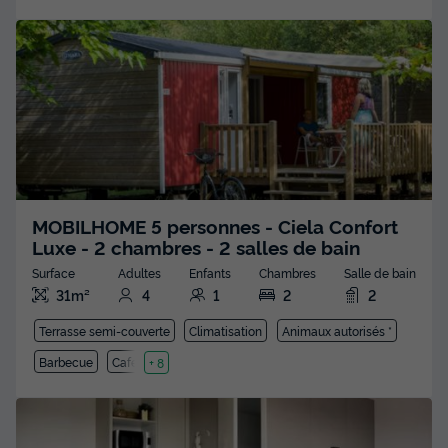
MOBILHOME 5 personnes - Ciela Confort
Luxe - 2 chambres - 2 salles de bain
Surface
Adultes
Enfants
Chambres
Salle de bain
31m²
4
1
2
2
Terrasse semi-couverte
Climatisation
Animaux autorisés *
Barbecue
Cafetière
+ 8