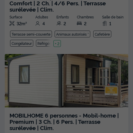
Comfort | 2 Ch. | 4/6 Pers. | Terrasse
surélevée | Clim.
Surface
Adultes
Enfants
Chambres
Salle de bain
32m²
4
2
2
1
Terrasse semi-couverte
Animaux autorisés *
Cafetière
Congélateur
Réfrigérateur
+ 2
MOBILHOME 6 personnes - Mobil-home |
Premium | 3 Ch. | 6 Pers. | Terrasse
surélevée | Clim.