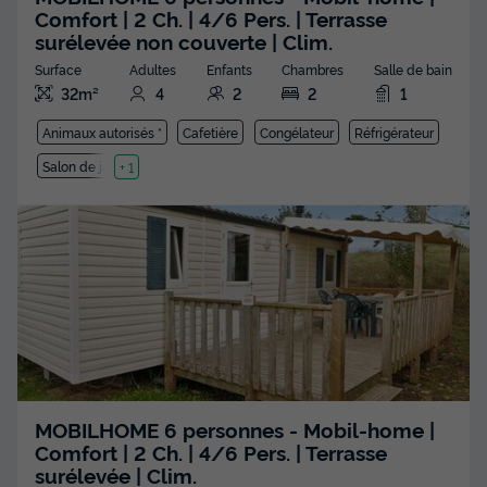
Comfort | 2 Ch. | 4/6 Pers. | Terrasse
surélevée non couverte | Clim.
Surface
Adultes
Enfants
Chambres
Salle de bain
32m²
4
2
2
1
Animaux autorisés *
Cafetière
Congélateur
Réfrigérateur
Salon de jardin
+ 1
MOBILHOME 6 personnes - Mobil-home |
Comfort | 2 Ch. | 4/6 Pers. | Terrasse
surélevée | Clim.