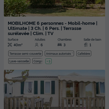
MOBILHOME 6 personnes - Mobil-home |
Ultimate | 3 Ch. | 6 Pers. | Terrasse
surélevée | Clim. | TV
Surface
Adultes
Chambres
Salle de bain
40m²
6
3
1
Terrasse semi-couverte
Animaux autorisés *
Cafetière
Lave-vaisselle
Congélateur
+ 5