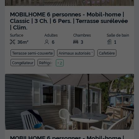
MOBILHOME 6 personnes - Mobil-home |
Classic | 3 Ch. | 6 Pers. | Terrasse surélevée
| Clim.
Surface
Adultes
Chambres
Salle de bain
36m²
6
3
1
Terrasse semi-couverte
Animaux autorisés *
Cafetière
Congélateur
Réfrigérateur
+ 2
MOBILHOME 6 personnes - Mobil-home |