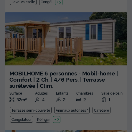
Lave-vaisselle
Congélateur
+ 5
MOBILHOME 6 personnes - Mobil-home |
Comfort | 2 Ch. | 4/6 Pers. | Terrasse
surélevée | Clim.
Surface
Adultes
Enfants
Chambres
Salle de bain
32m²
4
2
2
1
Terrasse semi-couverte
Animaux autorisés *
Cafetière
Congélateur
Réfrigérateur
+ 2