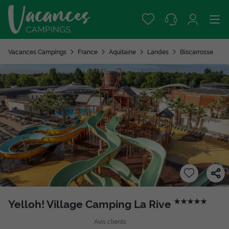
Vacances Campings
France
Aquitaine
Landes
Biscarrosse
Yelloh! Village Camping La Rive
★★★★★
Avis clients