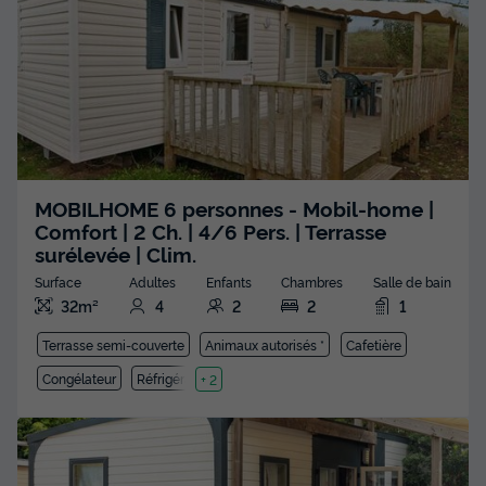
MOBILHOME 6 personnes - Mobil-home |
Comfort | 2 Ch. | 4/6 Pers. | Terrasse
surélevée | Clim.
Surface
Adultes
Enfants
Chambres
Salle de bain
32m²
4
2
2
1
Terrasse semi-couverte
Animaux autorisés *
Cafetière
Congélateur
Réfrigérateur
+ 2