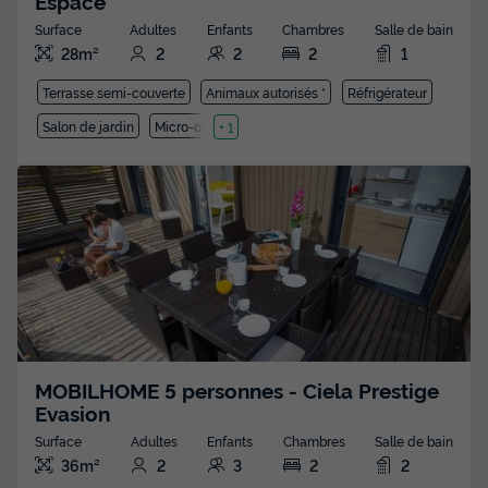
Espace
Surface
Adultes
Enfants
Chambres
Salle de bain
28m²
2
2
2
1
Terrasse semi-couverte
Animaux autorisés *
Réfrigérateur
Salon de jardin
Micro-ondes
+ 1
MOBILHOME 5 personnes - Ciela Prestige
Evasion
Surface
Adultes
Enfants
Chambres
Salle de bain
36m²
2
3
2
2