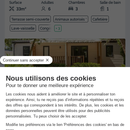
Surface
Adultes
Chambres
Salle de bain
33m²
6
3
1
Terrasse semi-couverte
Animaux autorisés *
Cafetière
Lave-vaisselle
Congélateur
+ 3
MOBILHOME 6 personnes - Mobil-home |
Ultimate | 3 Ch. | 6 Pers. | Terrasse
surélevée | Clim. | TV
Surface
Adultes
Chambres
Salle de bain
40m²
6
3
1