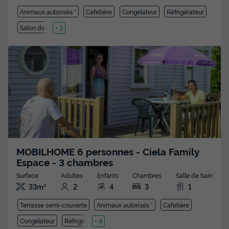
Animaux autorisés *
Cafetière
Congélateur
Réfrigérateur
Salon de jardin
+ 3
MOBILHOME 6 personnes - Ciela Family
Espace - 3 chambres
Surface
Adultes
Enfants
Chambres
Salle de bain
33m²
2
4
3
1
Terrasse semi-couverte
Animaux autorisés *
Cafetière
Congélateur
Réfrigérateur
+ 4