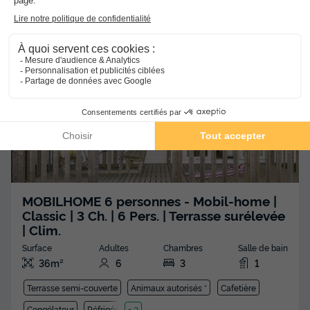
Terrasse semi-couverte
Animaux autorisés *
Cafetière
Lave-vaisselle
Congélateur
+ 5
MOBILHOME 6 personnes - Mobil-home |
Classic | 3 Ch. | 6 Pers. | Terrasse surélevée
| Clim.
Surface
Adultes
Chambres
Salle de bain
36m²
6
3
1
Terrasse semi-couverte
Animaux autorisés *
Cafetière
Congélateur
Réfrigérateur
+ 2