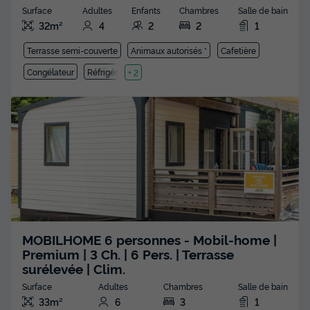
Surface
Adultes
Enfants
Chambres
Salle de bain
32m²
4
2
2
1
Terrasse semi-couverte
Animaux autorisés *
Cafetière
Congélateur
Réfrigérateur
+ 2
MOBILHOME 6 personnes - Mobil-home |
Premium | 3 Ch. | 6 Pers. | Terrasse
surélevée | Clim.
Surface
Adultes
Chambres
Salle de bain
33m²
6
3
1