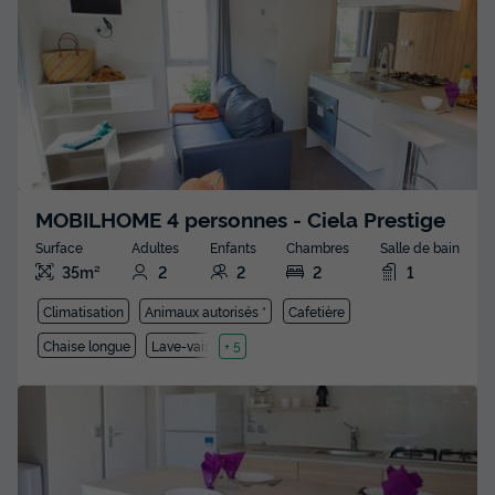
MOBILHOME 4 personnes - Ciela Prestige
Surface
Adultes
Enfants
Chambres
Salle de bain
35m²
2
2
2
1
Climatisation
Animaux autorisés *
Cafetière
Chaise longue
Lave-vaisselle
+ 5