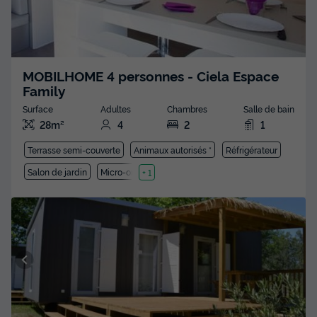
MOBILHOME 4 personnes - Ciela Espace
Family
Surface
Adultes
Chambres
Salle de bain
28m²
4
2
1
Terrasse semi-couverte
Animaux autorisés *
Réfrigérateur
Salon de jardin
Micro-ondes
+ 1