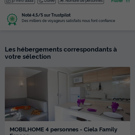
Filtrer
jj/mm/aaaa
Durée
Nombre de personnes
Paiement en plusieurs fois
Payez en 4 fois avec Alma
Les hébergements correspondants à
votre sélection
MOBILHOME 4 personnes - Ciela Family