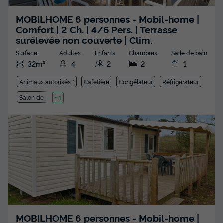
MOBILHOME 6 personnes - Mobil-home |
Comfort | 2 Ch. | 4/6 Pers. | Terrasse
surélevée non couverte | Clim.
Surface
Adultes
Enfants
Chambres
Salle de bain
32m²
4
2
2
1
Animaux autorisés *
Cafetière
Congélateur
Réfrigérateur
Salon de jardin
+ 1
MOBILHOME 6 personnes - Mobil-home |