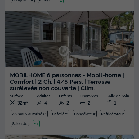
MOBILHOME 6 personnes - Mobil-home |
Comfort | 2 Ch. | 4/6 Pers. | Terrasse
surélevée non couverte | Clim.
Surface
Adultes
Enfants
Chambres
Salle de bain
32m²
4
2
2
1
Animaux autorisés *
Cafetière
Congélateur
Réfrigérateur
Salon de jardin
+ 1