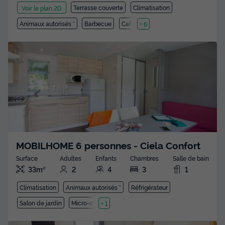
Terrasse couverte
Climatisation
Voir le plan 2D
Animaux autorisés *
Barbecue
Cafetière
+ 6
MOBILHOME 6 personnes - Ciela Confort
Surface
Adultes
Enfants
Chambres
Salle de bain
33m²
2
4
3
1
Climatisation
Animaux autorisés *
Réfrigérateur
Salon de jardin
Micro-ondes
+ 1