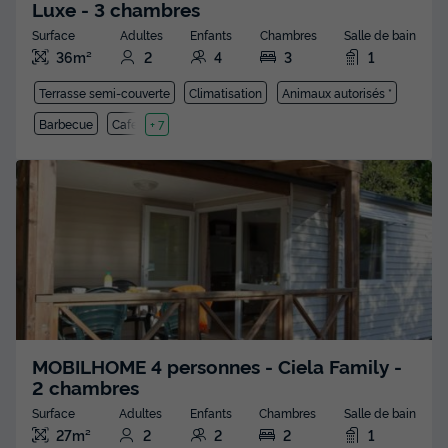
Luxe - 3 chambres
Surface
Adultes
Enfants
Chambres
Salle de bain
36m²
2
4
3
1
Terrasse semi-couverte
Climatisation
Animaux autorisés *
Barbecue
Cafetière
+ 7
MOBILHOME 4 personnes - Ciela Family -
2 chambres
Surface
Adultes
Enfants
Chambres
Salle de bain
27m²
2
2
2
1