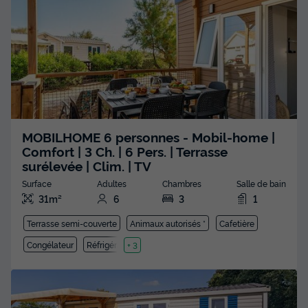
MOBILHOME 6 personnes - Mobil-home |
Comfort | 3 Ch. | 6 Pers. | Terrasse
surélevée | Clim. | TV
Surface
Adultes
Chambres
Salle de bain
31m²
6
3
1
Terrasse semi-couverte
Animaux autorisés *
Cafetière
Congélateur
Réfrigérateur
+ 3