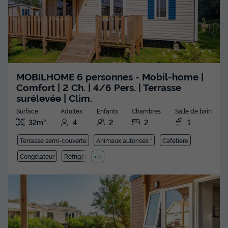
MOBILHOME 6 personnes - Mobil-home |
Comfort | 2 Ch. | 4/6 Pers. | Terrasse
surélevée | Clim.
Surface
Adultes
Enfants
Chambres
Salle de bain
32m²
4
2
2
1
Terrasse semi-couverte
Animaux autorisés *
Cafetière
Congélateur
Réfrigérateur
+ 2