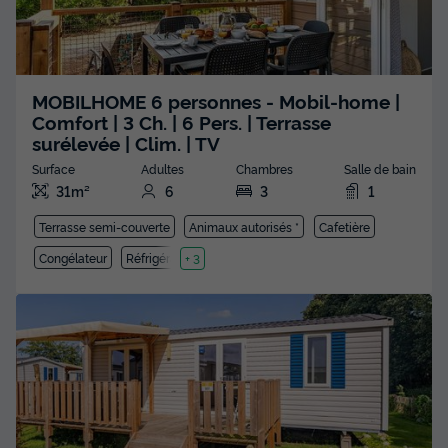
MOBILHOME 6 personnes - Mobil-home |
Comfort | 3 Ch. | 6 Pers. | Terrasse
surélevée | Clim. | TV
Surface
Adultes
Chambres
Salle de bain
31m²
6
3
1
Terrasse semi-couverte
Animaux autorisés *
Cafetière
Congélateur
Réfrigérateur
+ 3