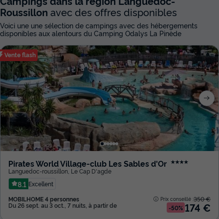
Campings dans la région Languedoc-
Roussillon
avec des offres disponibles
Voici une une sélection de campings avec des hébergements
disponibles aux alentours du Camping Odalys La Pinède
Vente flash
Pirates World Village-club Les Sables d'Or
★★★★
Languedoc-roussillon
,
Le Cap D'agde
8.1
Excellent
MOBILHOME 4 personnes
350 €
Prix conseillé :
174 €
Du 26 sept. au 3 oct., 7 nuits, à partir de
-50%