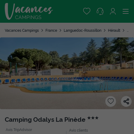
Vacances Campings
France
Languedoc-Roussillon
Hérault
Agd
Camping Odalys La Pinède
★★★
Avis TripAdvisor
Avis clients