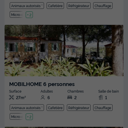
Animaux autorisés *
Cafetière
Réfrigérateur
Chauffage
Micro-ondes
+ 2
MOBILHOME 6 personnes
Surface
Adultes
Chambres
Salle de bain
27m²
6
2
1
Animaux autorisés *
Cafetière
Réfrigérateur
Chauffage
Micro-ondes
+ 2