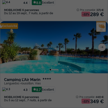
8.8
Excellent
4.4
MOBILHOME 6 personnes
371 €
Prix conseillé :
289 €
Du 12 au 19 sept., 7 nuits, à partir de
-22%
Exclusivité
Camping L'Air Marin
★★★★
Languedoc-roussillon
,
Vias
8.7
Excellent
4.3
MOBILHOME 6 personnes
448 €
Prix conseillé :
349 €
Du 5 au 12 sept., 7 nuits, à partir de
-22%