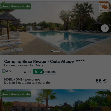
Annulation gratuite
Camping Beau Rivage - Ciela Village
★★★★
Languedoc-roussillon
,
Meze
8.4
Excellent
4.0
88 €
MOBILHOME 4 personnes
Du 6 au 8 oct., 2 nuits, à partir de
Annulation gratuite