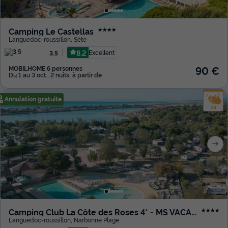
Camping Le Castellas
★★★★
Languedoc-roussillon
,
Sète
8.2
Excellent
3.5
90 €
MOBILHOME 6 personnes
Du 1 au 3 oct., 2 nuits, à partir de
Annulation gratuite
Camping Club La Côte des Roses 4* - MS VACANCES
★★★★
Languedoc-roussillon
,
Narbonne Plage