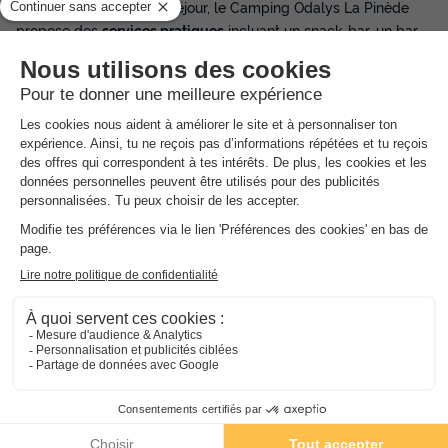
Pour agrémenter votre séjour, le Camping Odalys La Pinède
propose des
services pratiques
incluant un snack-bar, un bar
(ouverts d'avril à mi-septembre), un service de petit-déjeuner
(avec participation), et une laverie (avec participation). L'accès
Wi-Fi
est disponible (payant, sauf à la réception). Les
hébergements en mobil-homes, bien équipés avec kitchenette
et terrasse, offrent tout le confort nécessaire. Un
parking
extérieur gratuit
(une place par mobil-home) est également
disponible. Veuillez noter que les barbecues à gaz ou à
charbon sont interdits dans l'enceinte du camping, mais les
barbecues électriques
sont acceptés. Les animaux
domestiques sont admis (avec supplément et sous conditions).
Bon
à savoir
Information pratique
L'accueil est ouvert lundi, mardi, jeudi et vendredi : 10h-12h,
16h-19h (15h-18h excepté en juillet/août). Le samedi : 8h-12h et
14h-20h Le dimanche de 10h à 12h. Le mercredi est fermé tous
les jours sauf en juillet/août ainsi que le dimanche après-midi.