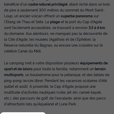
bénéficie d'un
cadre naturel privilégié
, étant niché dans un bois
de pins à seulement 300 mètres du sommet du Mont Saint-
Loup, un ancien volcan offrant un
superbe panorama
sur
l'Étang de Thau et Sète. La
plage
et le port du Cap d'Agde
sont facilement accessibles, se trouvant à environ
3,5 à 4 km
du domaine. Aux alentours, ne manquez pas la découverte de
la Cité d'Agde, les musées (Agathois et de l'Éphèbe), la
Réserve naturelle du Bagnas, ou encore une croisière sur le
célèbre Canal du Midi.
Le camping met à votre disposition plusieurs
équipements de
sport et de loisirs
pour toute la famille, notamment un
terrain
multisports
, un boulodrome pour la pétanque, et des tables de
ping-pong (accès libre). Pendant les vacances scolaires d'été
(juillet et août). À proximité, le Cap d'Agde propose une
multitude d'activités nautiques (voile, jet-ski, canoë-kayak,
etc.), des parcours de golf, de l'escalade, ainsi que des parcs
d'attractions tels qu'Aqualand et Luna Park.