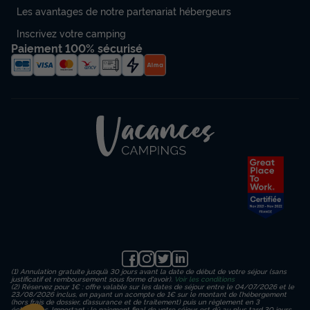
Les avantages de notre partenariat hébergeurs
Inscrivez votre camping
Paiement 100% sécurisé
(1) Annulation gratuite jusqu’à 30 jours avant la date de début de votre séjour (sans
justificatif et remboursement sous forme d'avoir).
Voir les conditions
(2) Réservez pour 1€ : offre valable sur les dates de séjour entre le 04/07/2026 et le
23/08/2026 inclus, en payant un acompte de 1€ sur le montant de l’hébergement
(hors frais de dossier, d’assurance et de traitement) puis un règlement en 3
échéances. Important : le paiement final de votre séjour est dû au plus tard 30 jours