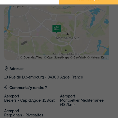
Adresse
13 Rue du Luxembourg - 34300 Agde, France
Comment s'y rendre ?
Aéroport
Aéroport
Béziers - Cap d'Agde (11,8km)
Montpellier Méditerranée
(48,7km)
Aéroport
Perpignan - Rivesaltes