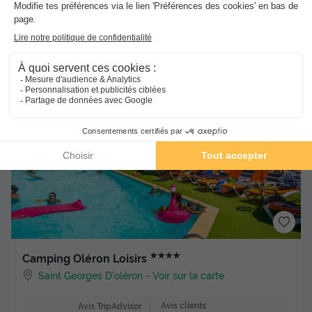
du
19/09/2026
au
26/09/2026
Meilleur prix pour 7 nuits
-37%
224 €
360 €
d'économie
Voir les hébergements
★★★★
Camping Oléron Loisirs
Saint Georges D'oléron
-
Voir sur la carte
Avis clients
Avis TripAdvisor