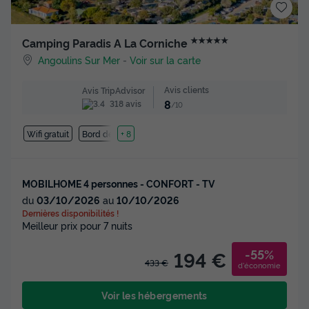
★★★★★
Camping Paradis A La Corniche
Angoulins Sur Mer
-
Voir sur la carte
Avis clients
Avis TripAdvisor
8
318 avis
/10
Wifi gratuit
Bord de mer
+ 8
MOBILHOME 4 personnes - CONFORT - TV
du
03/10/2026
au
10/10/2026
Dernières disponibilités !
Meilleur prix pour 7 nuits
-55%
194 €
433 €
d'économie
Voir les hébergements