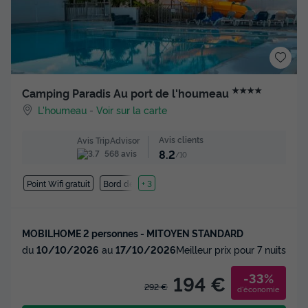
★★★★
Camping Paradis Au port de l'houmeau
L'houmeau
-
Voir sur la carte
Avis clients
Avis TripAdvisor
8.2
568 avis
/10
Point Wifi gratuit
Bord de mer
+ 3
MOBILHOME 2 personnes - MITOYEN STANDARD
du
10/10/2026
au
17/10/2026
Meilleur prix pour 7 nuits
-33%
194 €
292 €
d'économie