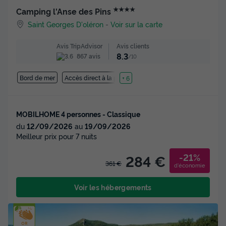
★★★★
Camping l'Anse des Pins
Saint Georges D'oléron
-
Voir sur la carte
Avis clients
Avis TripAdvisor
8.3
867 avis
/10
Bord de mer
Accès direct à la plage
+ 6
MOBILHOME 4 personnes - Classique
du
12/09/2026
au
19/09/2026
Meilleur prix pour 7 nuits
-21%
284 €
361 €
d'économie
Voir les hébergements