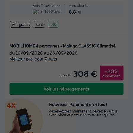
Avis clients
Avis TripAdvisor
8.8
1560 avis
/10
Wifi gratuit
Bord de mer
+ 10
MOBILHOME 4 personnes - Malaga CLASSIC Climatisé
du
19/09/2026
au
26/09/2026
Meilleur prix pour 7 nuits
-20%
308 €
385 €
d'économie
Voir les hébergements
Nouveau : Paiement en 4 fois !
Réservez dès maintenant, payez en 4 fois
avec Alma et partez en toute tranquillité.