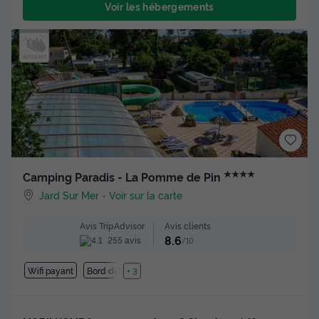
Voir les hébergements
★★★★
Camping Paradis - La Pomme de Pin
Jard Sur Mer
-
Voir sur la carte
Avis clients
Avis TripAdvisor
8.6
255 avis
/10
Wifi payant
Bord de mer
+ 3