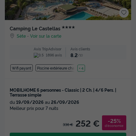
★★★★
Camping Le Castellas
Sète
-
Voir sur la carte
Avis clients
Avis TripAdvisor
8.2
1896 avis
/10
Wifi payant
Piscine extérieure chauffée
+ 4
MOBILHOME 6 personnes - Classic | 2 Ch. | 4/6 Pers. |
Terrasse simple
du
19/09/2026
au
26/09/2026
Meilleur prix pour 7 nuits
-25%
252 €
336 €
d'économie