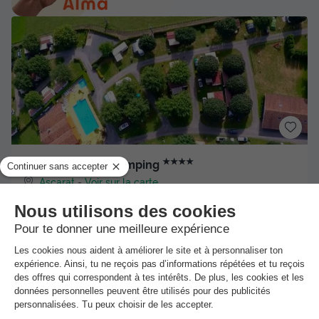
★★★★
Camping Europ Camping
Ascarat
-
Voir sur la carte
Avis clients
Avis TripAdvisor
8.3
74 avis
/10
Wifi payant
Piscine extérieure chauffée
+ 1
MOBILHOME 6 personnes - COLORADO 2 chambres - TV