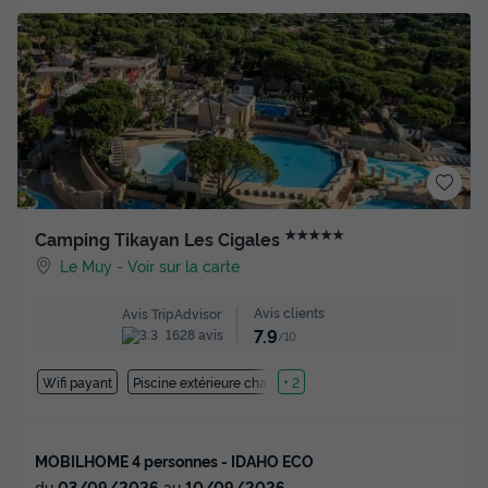
★★★★★
Camping Tikayan Les Cigales
Le Muy
-
Voir sur la carte
Avis clients
Avis TripAdvisor
7.9
1628 avis
/10
Wifi payant
Piscine extérieure chauffée
+ 2
MOBILHOME 4 personnes - IDAHO ECO
du
03/09/2026
au
10/09/2026