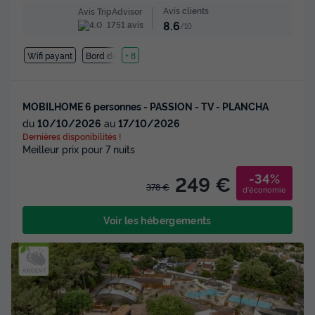
Avis clients
Avis TripAdvisor
8.6
1751 avis
/10
Wifi payant
Bord de mer
+ 8
MOBILHOME 6 personnes - PASSION - TV - PLANCHA
du
10/10/2026
au
17/10/2026
Dernières disponibilités !
Meilleur prix pour 7 nuits
-34%
249 €
378 €
d'économie
Voir les hébergements