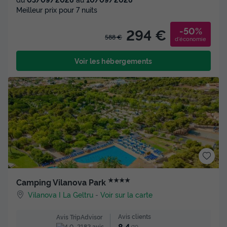
Meilleur prix pour 7 nuits
-50%
294 €
588 €
d'économie
Voir les hébergements
★★★★
Camping Vilanova Park
Vilanova I La Geltru
-
Voir sur la carte
Avis clients
Avis TripAdvisor
8.4
2182 avis
/10