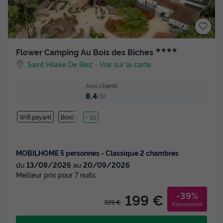
★★★★
Flower Camping Au Bois des Biches
Saint Hilaire De Riez
-
Voir sur la carte
Avis clients
8.4
/10
Wifi payant
Bord de mer
+ 10
MOBILHOME 5 personnes - Classique 2 chambres
du
13/09/2026
au
20/09/2026
Meilleur prix pour 7 nuits
-39%
199 €
329 €
d'économie