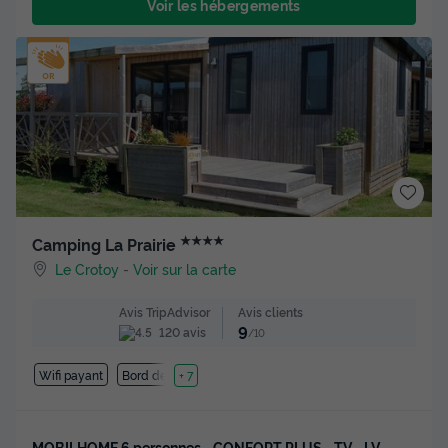
Voir les hébergements
★★★★
Camping La Prairie
Le Crotoy
-
Voir sur la carte
Avis clients
Avis TripAdvisor
9
120 avis
/10
Wifi payant
Bord de mer
+ 7
MOBILHOME 6 personnes - CONFORT PLUS - TV - LV