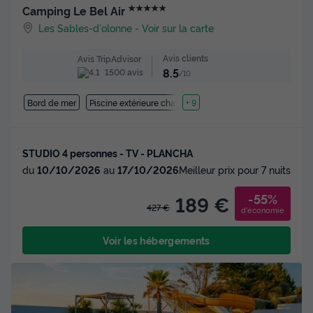
★★★★★
Camping Le Bel Air
Les Sables-d'olonne
-
Voir sur la carte
Avis clients
Avis TripAdvisor
8.5
1500 avis
/10
Bord de mer
Piscine extérieure chauffée
+ 9
STUDIO 4 personnes - TV - PLANCHA
du
10/10/2026
au
17/10/2026
Meilleur prix pour 7 nuits
-55%
189 €
427 €
d'économie
Voir les hébergements