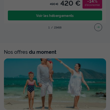
-14%
420 €
490 €
d'économie
Voir les hébergements
1
2
3
4
5
6
Nos offres
du moment