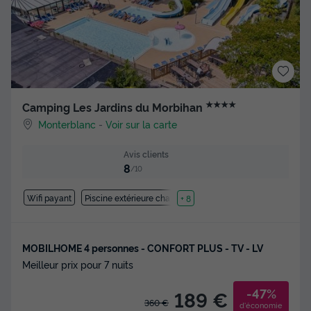
★★★★
Camping Les Jardins du Morbihan
Monterblanc
-
Voir sur la carte
Avis clients
8
/10
Wifi payant
Piscine extérieure chauffée
+ 8
MOBILHOME 4 personnes - CONFORT PLUS - TV - LV
Meilleur prix pour 7 nuits
-47%
189 €
360 €
d'économie