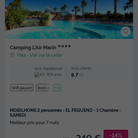
★★★★
Camping L'Air Marin
Vias
-
Voir sur la carte
Avis clients
Avis TripAdvisor
8.7
876 avis
/10
Wifi payant
Bord de mer
+ 6
MOBILHOME 2 personnes - EL PEQUENO - 1 Chambre -
SAMEDI
Meilleur prix pour 7 nuits
-14%
240 €