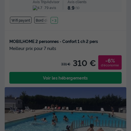
Avis clients
Avis TripAdvisor
8.9
79 avis
/10
Wifi payant
Bord de mer
+ 3
MOBILHOME 2 personnes - Confort 1 ch 2 pers
Meilleur prix pour 7 nuits
-6%
310 €
331 €
d'économie
Voir les hébergements