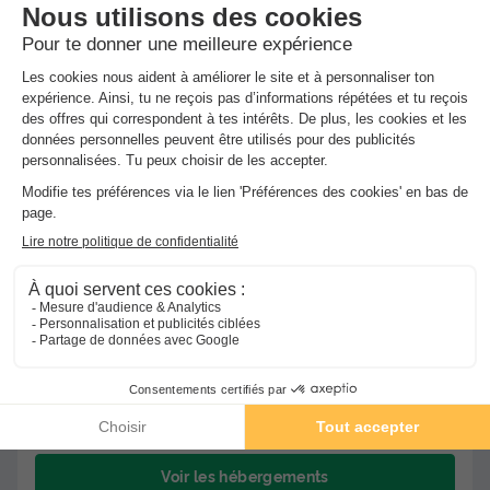
★★
Camping U pezzo
Saint Florent
-
Voir sur la carte
Avis clients
Avis TripAdvisor
8.7
256 avis
/10
Wifi payant
Bord de mer
+ 1
MOBILHOME 4 personnes - 2 Chambres - CLIM
Meilleur prix pour 7 nuits
-45%
219 €
400 €
d'économie
Voir les hébergements