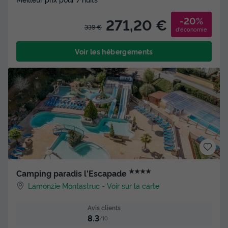
-20%
271,20 €
339 €
d'économie
Voir les hébergements
★★★★
Camping paradis l'Escapade
Lamonzie Montastruc
-
Voir sur la carte
Avis clients
8.3
/10