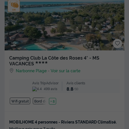
Camping Club La Côte des Roses 4* - MS
★★★★
VACANCES
Narbonne Plage
-
Voir sur la carte
Avis clients
Avis TripAdvisor
8.8
499 avis
/10
Wifi gratuit
Bord de mer
+ 8
MOBILHOME 4 personnes - Riviera STANDARD Climatisé.
Meilleur prix pour 7 nuits