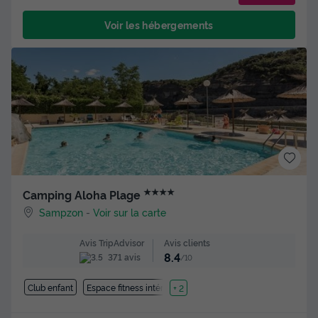
Voir les hébergements
★★★★
Camping Aloha Plage
Sampzon
-
Voir sur la carte
Avis clients
Avis TripAdvisor
8.4
371 avis
/10
Club enfant
Espace fitness intérieure
+ 2