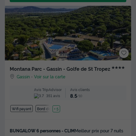
★★★★
Montana Parc - Gassin - Golfe de St Tropez
Gassin
-
Voir sur la carte
Avis clients
Avis TripAdvisor
8.5
351 avis
/10
Wifi payant
Bord de mer
+ 5
BUNGALOW 6 personnes - CLIM
Meilleur prix pour 7 nuits