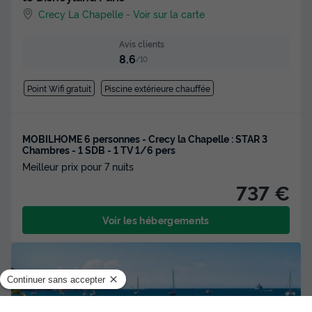
Crecy La Chapelle
-
Voir sur la carte
Avis clients
8.6
/10
Point Wifi gratuit
Piscine extérieure chauffée
MOBILHOME 6 personnes - Crecy la Chapelle : STAR 3
Chambres - 1 SDB - 1 TV 1/6 pers
Meilleur prix pour 7 nuits
737 €
Voir les hébergements