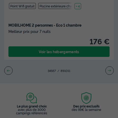
Point Wifi gratuit
Piscine extérieure chauffée
+ 4
MOBILHOME 2 personnes - Eco 1 chambre
Meilleur prix pour 7 nuits
176 €
Voir les hébergements
3
4
5
6
7
8
9
10
11
Le plus grand choix
Des prix exclusifs
avec plus de 3000
dès 99€ la semaine
campings référencés