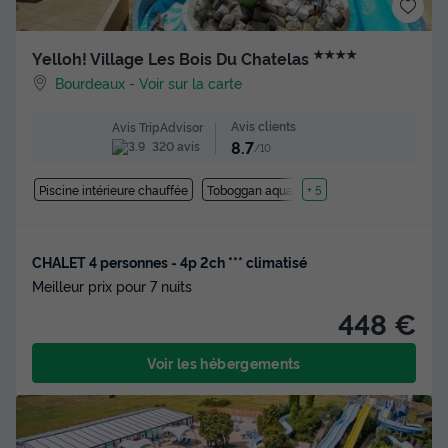
★★★★
Yelloh! Village Les Bois Du Chatelas
Bourdeaux
-
Voir sur la carte
Avis clients
Avis TripAdvisor
8.7
320 avis
/10
Piscine intérieure chauffée
Toboggan aquatique
+ 5
CHALET 4 personnes - 4p 2ch *** climatisé
Meilleur prix pour 7 nuits
448 €
Voir les hébergements