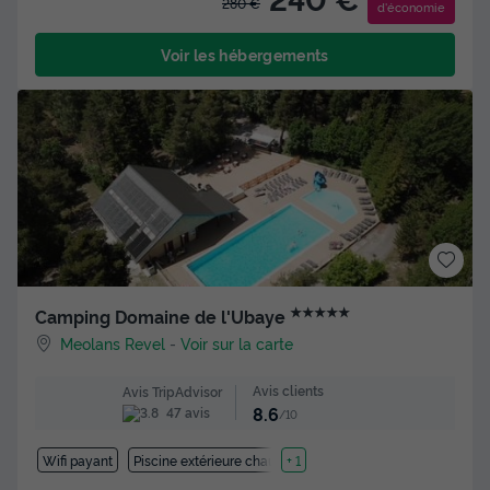
280 €
d'économie
Voir les hébergements
★★★★★
Camping Domaine de l'Ubaye
Meolans Revel
-
Voir sur la carte
Avis clients
Avis TripAdvisor
8.6
47 avis
/10
Wifi payant
Piscine extérieure chauffée
+ 1