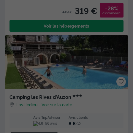
-28%
319 €
449 €
d'économie
Voir les hébergements
★★★
Camping les Rives d'Auzon
Lavilledieu
-
Voir sur la carte
Avis clients
Avis TripAdvisor
8.8
56 avis
/10