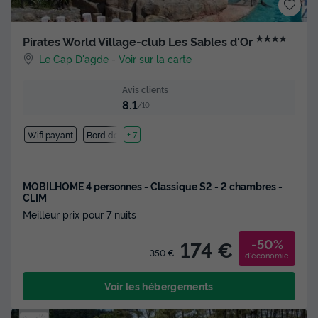
★★★★
Pirates World Village-club Les Sables d'Or
Le Cap D'agde
-
Voir sur la carte
Avis clients
8.1
/10
Wifi payant
Bord de mer
+ 7
MOBILHOME 4 personnes - Classique S2 - 2 chambres -
CLIM
Meilleur prix pour 7 nuits
-50%
174 €
350 €
d'économie
Voir les hébergements