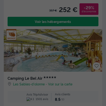
-29%
252 €
357 €
d'économie
Voir les hébergements
★★★★★
Camping Le Bel Air
Les Sables-d'olonne
-
Voir sur la carte
Avis clients
Avis TripAdvisor
8.5
1501 avis
/10