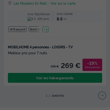
Les Moutiers En Retz
-
Voir sur la carte
Avis clients
Avis TripAdvisor
8.5
225 avis
/10
Wifi payant
Bord de mer
+ 3
MOBILHOME 4 personnes - LOISIRS - TV
Meilleur prix pour 7 nuits
-19%
269 €
336 €
d'économie
Voir les hébergements
1
2
3
4
5
6
7
8
9