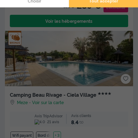
-31%
239 €
350 €
d'économie
Voir les hébergements
★★★★
Camping Beau Rivage - Ciela Village
Meze
-
Voir sur la carte
Avis clients
Avis TripAdvisor
8.4
21 avis
/10
Wifi payant
Bord de mer
+ 3