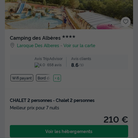
★★★★
Camping des Albères
Laroque Des Alberes
-
Voir sur la carte
Avis clients
Avis TripAdvisor
8.6
658 avis
/10
Wifi payant
Bord de mer
+ 6
CHALET 2 personnes - Chalet 2 personnes
Meilleur prix pour 7 nuits
210 €
Voir les hébergements