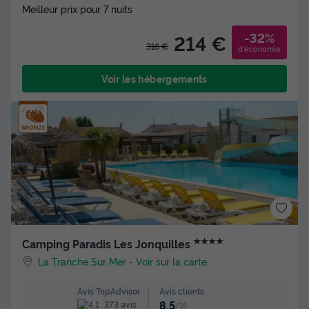
Meilleur prix pour 7 nuits
-32%
214 €
316 €
d'économie
Voir les hébergements
★★★★
Camping Paradis Les Jonquilles
La Tranche Sur Mer
-
Voir sur la carte
Avis clients
Avis TripAdvisor
8.5
373 avis
/10