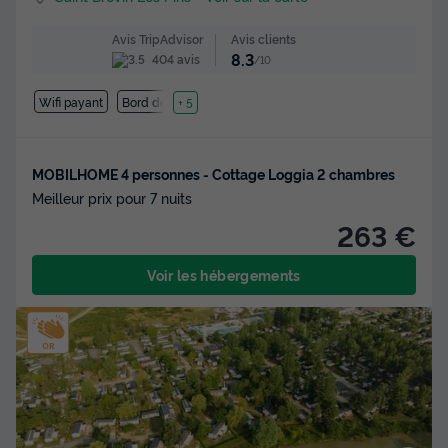
Avis clients
Avis TripAdvisor
8.3
404 avis
/10
Wifi payant
Bord de mer
+ 5
MOBILHOME 4 personnes - Cottage Loggia 2 chambres
Meilleur prix pour 7 nuits
263 €
Voir les hébergements