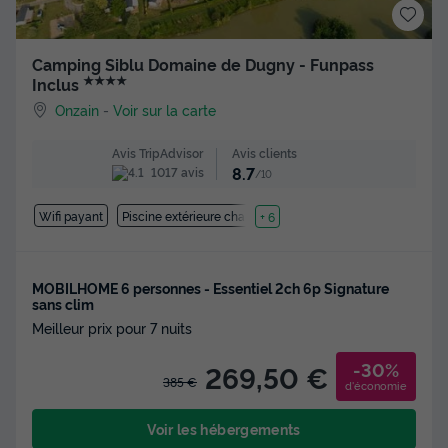
Camping Siblu Domaine de Dugny - Funpass
★★★★
Inclus
Onzain
-
Voir sur la carte
Avis clients
Avis TripAdvisor
8.7
1017 avis
/10
Wifi payant
Piscine extérieure chauffée
+ 6
MOBILHOME 6 personnes - Essentiel 2ch 6p Signature
sans clim
Meilleur prix pour 7 nuits
-30%
269,50 €
385 €
d'économie
Voir les hébergements