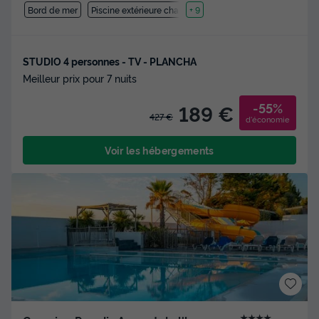
Bord de mer
Piscine extérieure chauffée
+ 9
STUDIO 4 personnes - TV - PLANCHA
Meilleur prix pour 7 nuits
-55%
189 €
427 €
d'économie
Voir les hébergements
★★★★