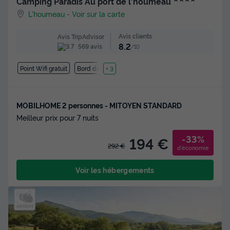
Camping Paradis Au port de l'houmeau
L'houmeau
-
Voir sur la carte
Avis clients
Avis TripAdvisor
8.2
569 avis
/10
Point Wifi gratuit
Bord de mer
+ 3
MOBILHOME 2 personnes - MITOYEN STANDARD
Meilleur prix pour 7 nuits
-33%
194 €
292 €
d'économie
Voir les hébergements