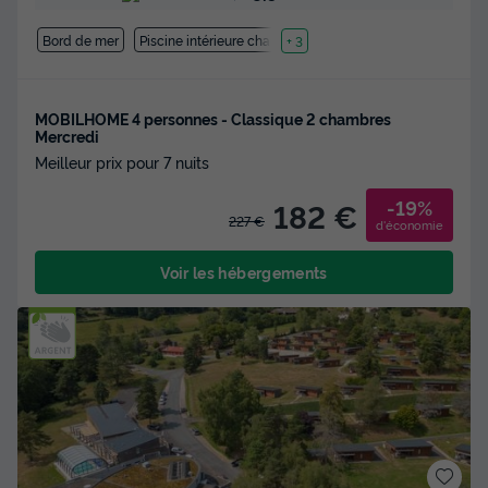
Bord de mer
Piscine intérieure chauffée
+ 3
MOBILHOME 4 personnes - Classique 2 chambres
Mercredi
Meilleur prix pour 7 nuits
-19%
182 €
227 €
d'économie
Voir les hébergements