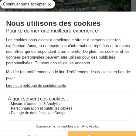
★★★★★
Camping l'Océan
Brem Sur Mer
-
Voir sur la carte
Avis clients
Avis TripAdvisor
8.6
1751 avis
/10
Wifi payant
Bord de mer
+ 8
MOBILHOME 5 personnes - AUTHENTIQUE - TV -
PLANCHA
Meilleur prix pour 7 nuits