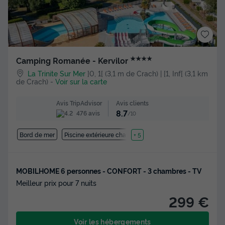
★★★★
Camping Romanée - Kervilor
La Trinite Sur Mer
]0, 1[ (3,1 m de Crach) | [1, Inf[ (3,1 km
de Crach)
-
Voir sur la carte
Avis clients
Avis TripAdvisor
8.7
476 avis
/10
Bord de mer
Piscine extérieure chauffée
+ 5
MOBILHOME 6 personnes - CONFORT - 3 chambres - TV
Meilleur prix pour 7 nuits
299 €
Voir les hébergements