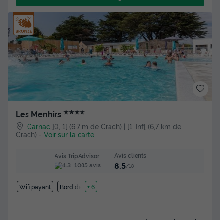
★★★★
Les Menhirs
Carnac
]0, 1[ (6,7 m de Crach) | [1, Inf[ (6,7 km de
Crach)
-
Voir sur la carte
Avis clients
Avis TripAdvisor
8.5
1085 avis
/10
Wifi payant
Bord de mer
+ 6