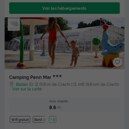
Voir les hébergements
★★★
Camping Penn Mar
Baden
]0, 1[ (9,8 m de Crach) | [1, Inf[ (9,8 km de Crach)
-
Voir sur la carte
Avis clients
8.6
/10
Wifi gratuit
Bord de mer
+ 3