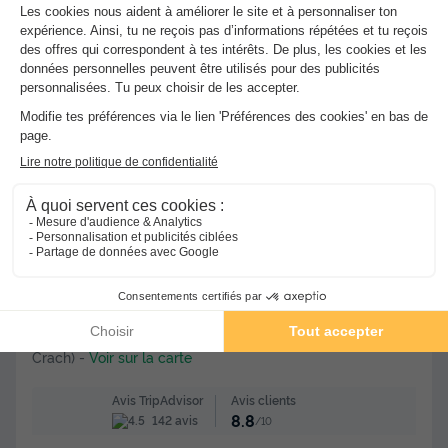
336 €
Voir les hébergements
★★★
Camping de Rhuys - Camping Paradis
Theix
]0, 1[ (23,5 m de Crach) | [1, Inf[ (23,5 km de
Crach)
-
Voir sur la carte
Avis clients
Avis TripAdvisor
8.8
142 avis
/10