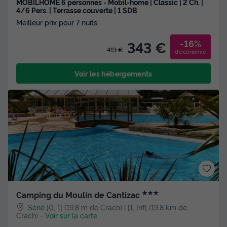
MOBILHOME 6 personnes - Mobil-home | Classic | 2 Ch. |
4/6 Pers. | Terrasse couverte | 1 SDB
Meilleur prix pour 7 nuits
-16%
343 €
413 €
d'économie
Voir les hébergements
★★★
Camping du Moulin de Cantizac
Séné
]0, 1[ (19,8 m de Crach) | [1, Inf[ (19,8 km de
Crach)
-
Voir sur la carte