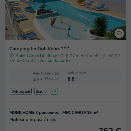
★★★
Camping Le Goh Velin
Saint Gildas De Rhuys
]0, 1[ (17 m de Crach) | [1, Inf[ (17
km de Crach)
-
Voir sur la carte
Avis clients
Avis TripAdvisor
8.8
170 avis
/10
Wifi payant
Bord de mer
+ 3
MOBILHOME 2 personnes - MH1 CAHITA 18 m²
Meilleur prix pour 7 nuits
352 €