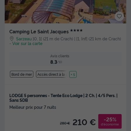
★★★★
Camping Le Saint Jacques
Sarzeau
]0, 1[ (21 m de Crach) | [1, Inf[ (21 km de Crach)
-
Voir sur la carte
Avis clients
8.3
/10
Bord de mer
Accès direct à la plage
+ 5
LODGE 5 personnes - Tente Eco Lodge | 2 Ch. | 4/5 Pers. |
Sans SDB
Meilleur prix pour 7 nuits
-25%
210 €
280 €
d'économie