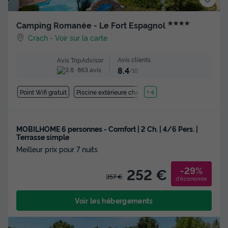
★★★★
Camping Romanée - Le Fort Espagnol
Crach
-
Voir sur la carte
Avis clients
Avis TripAdvisor
8.4
863 avis
/10
Point Wifi gratuit
Piscine extérieure chauffée
+ 4
MOBILHOME 6 personnes - Comfort | 2 Ch. | 4/6 Pers. |
Terrasse simple
Meilleur prix pour 7 nuits
-29%
252 €
357 €
d'économie
Voir les hébergements