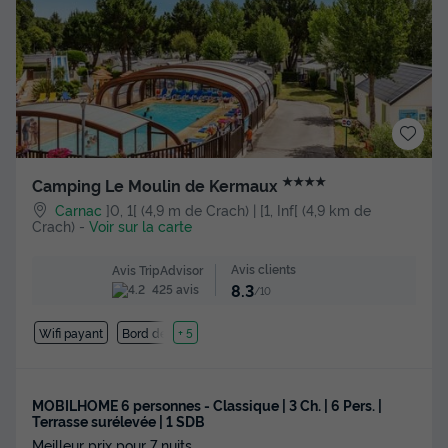
★★★★
Camping Le Moulin de Kermaux
Carnac
]0, 1[ (4,9 m de Crach) | [1, Inf[ (4,9 km de
Crach)
-
Voir sur la carte
Avis clients
Avis TripAdvisor
8.3
425 avis
/10
Wifi payant
Bord de mer
+ 5
MOBILHOME 6 personnes - Classique | 3 Ch. | 6 Pers. |
Terrasse surélevée | 1 SDB
Meilleur prix pour 7 nuits