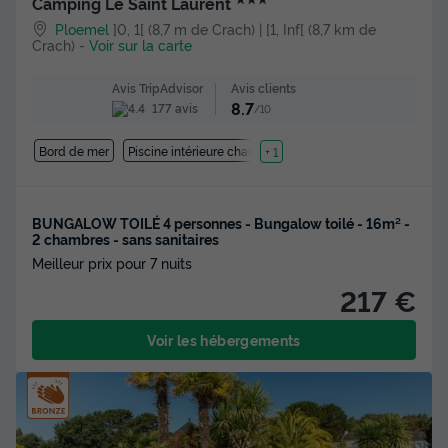
Camping Le Saint Laurent
Ploemel
]0, 1[ (8,7 m de Crach) | [1, Inf[ (8,7 km de
Crach)
-
Voir sur la carte
Avis clients
Avis TripAdvisor
8.7
177 avis
/10
Bord de mer
Piscine intérieure chauffée
+ 1
BUNGALOW TOILÉ 4 personnes - Bungalow toilé - 16m² -
2 chambres - sans sanitaires
Meilleur prix pour 7 nuits
217 €
Voir les hébergements