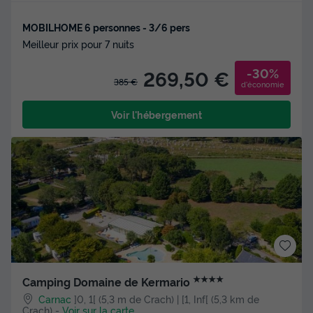
MOBILHOME 6 personnes - 3/6 pers
Meilleur prix pour 7 nuits
-30%
269,50 €
385 €
d'économie
Voir l'hébergement
★★★★
Camping Domaine de Kermario
Carnac
]0, 1[ (5,3 m de Crach) | [1, Inf[ (5,3 km de
Crach)
-
Voir sur la carte