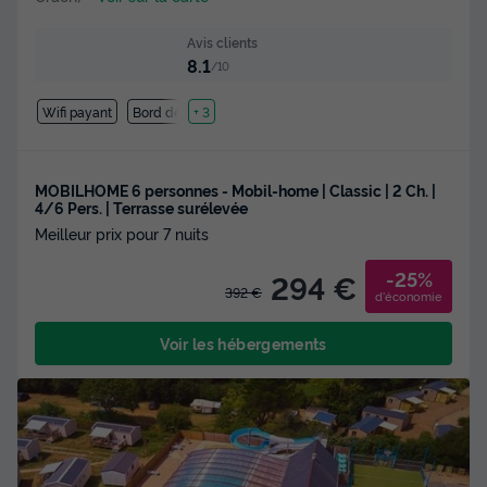
Avis clients
8.1
/10
Wifi payant
Bord de mer
+ 3
MOBILHOME 6 personnes - Mobil-home | Classic | 2 Ch. |
4/6 Pers. | Terrasse surélevée
Meilleur prix pour 7 nuits
-25%
294 €
392 €
d'économie
Voir les hébergements