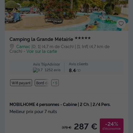
★★★★★
Camping la Grande Métairie
Carnac
]0, 1[ (4,7 m de Crach) | [1, Inf[ (4,7 km de
Crach)
-
Voir sur la carte
Avis clients
Avis TripAdvisor
8.4
1252 avis
/10
Wifi payant
Bord de mer
+ 5
MOBILHOME 4 personnes - Cabine | 2 Ch. | 2/4 Pers.
Meilleur prix pour 7 nuits
-24%
287 €
378 €
d'économie