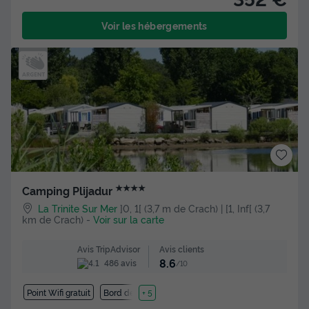
Voir les hébergements
★★★★
Camping Plijadur
La Trinite Sur Mer
]0, 1[ (3,7 m de Crach) | [1, Inf[ (3,7
km de Crach)
-
Voir sur la carte
Avis clients
Avis TripAdvisor
8.6
486 avis
/10
Point Wifi gratuit
Bord de mer
+ 5