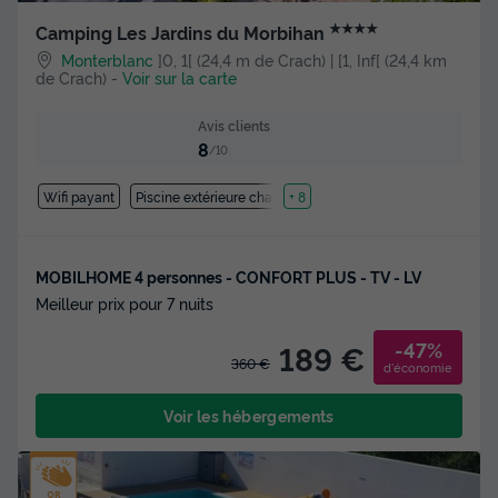
★★★★
Camping Les Jardins du Morbihan
Monterblanc
]0, 1[ (24,4 m de Crach) | [1, Inf[ (24,4 km
de Crach)
-
Voir sur la carte
Avis clients
8
/10
Wifi payant
Piscine extérieure chauffée
+ 8
MOBILHOME 4 personnes - CONFORT PLUS - TV - LV
Meilleur prix pour 7 nuits
-47%
189 €
360 €
d'économie
Voir les hébergements