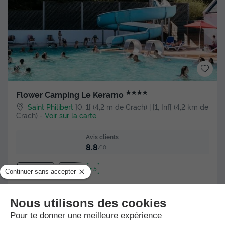
★★★★
Flower Camping Le Kerarno
Saint Philibert
]0, 1[ (4,2 m de Crach) | [1, Inf[ (4,2 km de
Crach)
-
Voir sur la carte
Avis clients
8.8
/10
Wifi payant
Bord de mer
+ 5
MOBILHOME 4 personnes - Confort 22m² - 2 chambres -
Terrasse semi-couverte - TV - lave-vaisselle
Meilleur prix pour 7 nuits