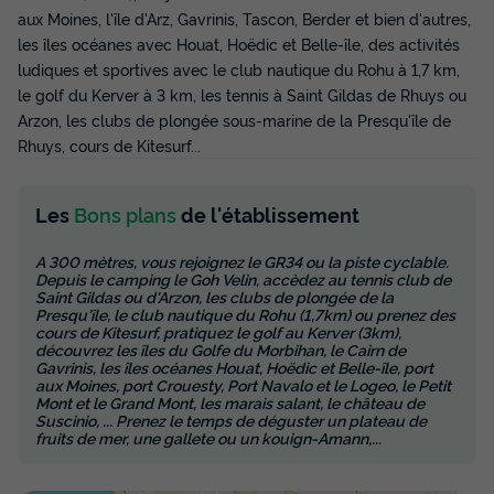
aux Moines, l'île d'Arz, Gavrinis, Tascon, Berder et bien d'autres,
Voir les disponibilités
les îles océanes avec Houat, Hoëdic et Belle-île, des activités
ludiques et sportives avec le club nautique du Rohu à 1,7 km,
le golf du Kerver à 3 km, les tennis à Saint Gildas de Rhuys ou
Arzon, les clubs de plongée sous-marine de la Presqu'île de
Rhuys, cours de Kitesurf...
Les
Bons plans
de l'établissement
A 300 mètres, vous rejoignez le GR34 ou la piste cyclable.
MOBILHOME 4 personnes - O'Hara 734T
Depuis le camping le Goh Velin, accèdez au tennis club de
Saint Gildas ou d'Arzon, les clubs de plongée de la
Presqu'île, le club nautique du Rohu (1,7km) ou prenez des
Annulation gratuite
cours de Kitesurf, pratiquez le golf au Kerver (3km),
découvrez les îles du Golfe du Morbihan, le Cairn de
Surface
Adultes
Enfants
Chambres
Salle de bain
Gavrinis, les îles océanes Houat, Hoëdic et Belle-île, port
23m²
2
2
2
1
aux Moines, port Crouesty, Port Navalo et le Logeo, le Petit
Mont et le Grand Mont, les marais salant, le château de
Terrasse semi-couverte
Cafetière
Réfrigérateur
Suscinio, ... Prenez le temps de déguster un plateau de
fruits de mer, une gallete ou un kouign-Amann,...
Salon de jardin
Micro-ondes