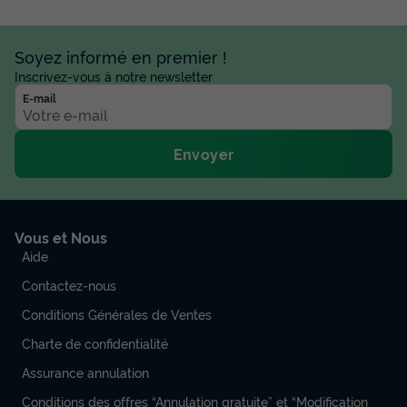
30m²
4
2
1
Accueil mobilité réduite
Cafetière
Réfrigérateur
Soyez informé en premier !
Salon de jardin
Micro-ondes
+ 1
Inscrivez-vous à notre newsletter
E-mail
MOBILHOME 4 personnes - Life accessible PMR (samedi)
Envoyer
du
12/09/2026
au
19/09/2026
Modifier les dates
Meilleur prix pour 7 nuits
462 €
Vous et Nous
Aide
Voir les disponibilités
Contactez-nous
Conditions Générales de Ventes
Charte de confidentialité
Assurance annulation
Conditions des offres “Annulation gratuite” et “Modification