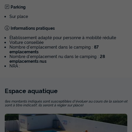
Parking
Sur place
Informations pratiques
Établissement adapté pour personne à mobilité réduite
MOBILHOME 4 personnes - MH2 O'HARA
Voiture conseillée
Nombre d'emplacement dans le camping :
87
734 PLUS 22 m²
emplacements
Nombre d'emplacement nu dans le camping :
28
Surface
Adultes
Chambres
Salle de bain
emplacements nus
22m²
4
2
1
NRA :
Cafetière
Réfrigérateur
Salon de jardin
Chauffage
Micro-ondes
+ 2
Espace
aquatique
(les montants indiqués sont susceptibles d'évoluer au cours de la saison et
MOBILHOME 4 personnes - MH2 O'HARA 734 PLUS 22 m²
sont à titre indicatif, ils seront à régler sur place)
du
06/09/2026
au
13/09/2026
Modifier les dates
Meilleur prix pour 7 nuits