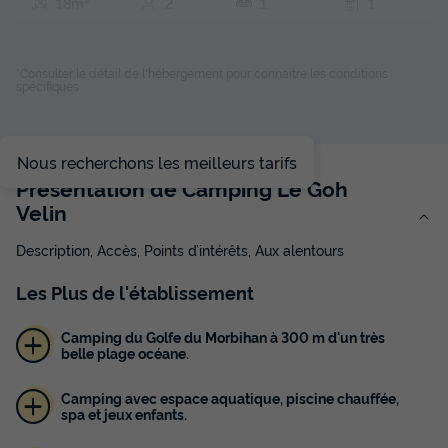
18m²
2
1
1
Terrasse couverte
Cafetière
Réfrigérateur
Salon de jardin
Chauffage
+ 3
*Consulter le détail de l'hébergement pour connaitre les conditions
spécifiques
MOBILHOME 2 personnes - MH1 CAHITA 18 m²
Nous recherchons les meilleurs tarifs
du
12/09/2026
au
19/09/2026
Présentation de Camping Le Goh
Modifier les dates
Velin
Meilleur prix pour 7 nuits
352 €
Description, Accès, Points d’intérêts, Aux alentours
Voir les disponibilités
Les
Plus
de l'établissement
Camping du Golfe du Morbihan à 300 m d'un très
belle plage océane.
Camping avec espace aquatique, piscine chauffée,
spa et jeux enfants.