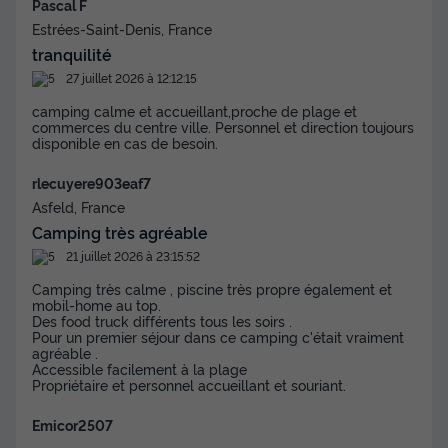
Meilleur prix pour 7 nuits
Pascal F
Estrées-Saint-Denis, France
462 €
tranquilité
27 juillet 2026 à 12:12:15
Voir les disponibilités
camping calme et accueillant,proche de plage et
commerces du centre ville. Personnel et direction toujours
disponible en cas de besoin.
rlecuyere903eaf7
Asfeld, France
Camping très agréable
21 juillet 2026 à 23:15:52
Camping très calme , piscine très propre également et
mobil-home au top.
MOBILHOME 4 personnes - MH2 SUPER
Des food truck différents tous les soirs .
Pour un premier séjour dans ce camping c'était vraiment
MERCURE REGULAR - dimanche 26 m²
agréable .
Surface
Adultes
Chambres
Salle de bain
Accessible facilement à la plage
Propriétaire et personnel accueillant et souriant.
26m²
4
2
1
Emicor2507
Terrasse couverte
Cafetière
Réfrigérateur