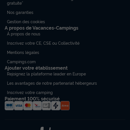
gratuite”
Nos garanties
Gestion des cookies
MOBILHOME 6 personnes - Rapidhome
A propos de Vacances-Campings
Alizé 83 (samedi)
À propos de nous
Annulation gratuite
Récent
Inscrivez votre CE, CSE ou Collectivité
Surface
Adultes
Chambres
Salle de bain
Mentions légales
32m²
6
3
1
Campings.com
Congélateur
Réfrigérateur
Voir le plan 2D
Ajouter votre établissement
Rejoignez la plateforme leader en Europe
Salon de jardin
Micro-ondes
Télévision
Les avantages de notre partenariat hébergeurs
Inscrivez votre camping
MOBILHOME 6 personnes - Rapidhome Alizé 83 (samedi)
Paiement 100% sécurisé
du
12/09/2026
au
19/09/2026
Modifier les dates
Meilleur prix pour 7 nuits
517 €