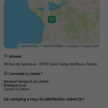
MOBILHOME 4 personnes - O'Hara 734T
du
13/09/2026
au
20/09/2026
Modifier les dates
Meilleur prix pour 7 nuits
374 €
Voir les disponibilités
Adresse
89 Rue de Guernevé - 56730 Saint Gildas de Rhuys, France
Comment s'y rendre ?
Aéroport Aéroport de Lorient -
Bretagne Sud
Lorient (52,8km)
Ce camping a reçu la satisfaction client Or !
MOBILHOME 4 personnes - MH2 O'HARA
734 PLUS 22 m²