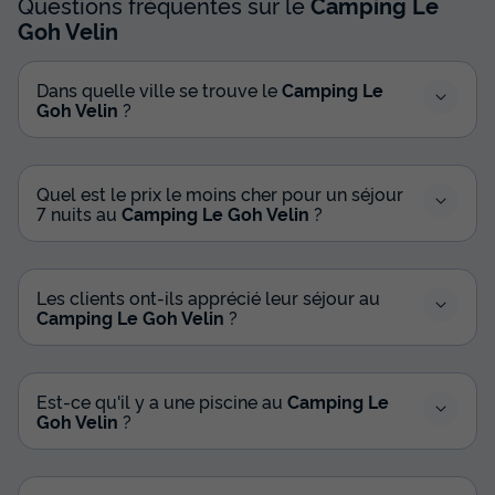
Questions fréquentes sur le
Camping Le
Goh Velin
MOBILHOME 4 personnes - Rapidhome
Alizé 80 (samedi)
Dans quelle ville se trouve le
Camping Le
Récent
Goh Velin
?
Surface
Adultes
Enfants
Chambres
Salle de bain
27m²
2
2
2
1
Terrasse semi-couverte
Cafetière
Voir le plan 2D
Quel est le prix le moins cher pour un séjour
7 nuits au
Camping Le Goh Velin
?
Congélateur
Réfrigérateur
Salon de jardin
+ 1
Les clients ont-ils apprécié leur séjour au
MOBILHOME 4 personnes - Rapidhome Alizé 80 (samedi)
Camping Le Goh Velin
?
du
05/09/2026
au
12/09/2026
Modifier les dates
Meilleur prix pour 7 nuits
Est-ce qu'il y a une piscine au
Camping Le
462 €
Goh Velin
?
Voir les disponibilités