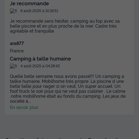
Salon de jardin
Chauffage
+ 3
Je recommande
6 août 2025 à 10:16:51
Je recommande sans hésiter, camping au top avec sa
MOBILHOME 4 personnes - MH2 SUPER MERCURE
belle piscine et en plus proche de la mer. Cadre très
REGULAR - dimanche 26 m²
agréable et tranquille
du
30/08/2026
au
06/09/2026
ara877
Modifier les dates
Meilleur prix pour 7 nuits
France
Camping à taille humaine
462 €
4 août 2025 à 04:28:42
Voir les disponibilités
Quelle belle semaine nous avons passé!!! Un camping a
tailke humaine. Mobilhome très propre. La piscine d une
belle taille pour nager si on veut. Un super accueil. Un
foof truck le soir pour qui ne veut pas cuisiner . Le calme
,notre mobilhome était au fonds du camping. Les jeux de
société à
...
En savoir plus