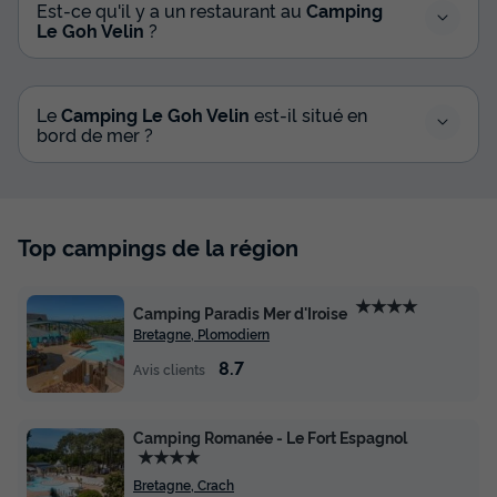
Est-ce qu'il y a un restaurant au
Camping
Le Goh Velin
?
Le
Camping Le Goh Velin
est-il situé en
bord de mer ?
MOBILHOME 4 personnes - MH2 LOGGIA
Top campings de la région
24 m²
Surface
Adultes
Chambres
Salle de bain
★★★★
24m²
4
2
1
Camping Paradis Mer d'Iroise
Bretagne, Plomodiern
Terrasse semi-couverte
Cafetière
Réfrigérateur
8.7
Avis clients
Salon de jardin
Micro-ondes
+ 2
Camping Romanée - Le Fort Espagnol
★★★★
MOBILHOME 4 personnes - MH2 LOGGIA 24 m²
Bretagne, Crach
du
06/09/2026
au
13/09/2026