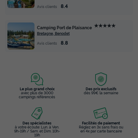
Modifier les dates
8.4
Avis clients
Meilleur prix pour 7 nuits
462 €
★★★★★
Camping Port de Plaisance
Bretagne, Benodet
Voir les disponibilités
8.8
Avis clients
Le plus grand choix
Des prix exclusifs
avec plus de 3000
dès 99€ la semaine
campings référencés
MOBILHOME 4 personnes - Life accessible
PMR (samedi)
Des spécialistes
Facilités de paiement
Annulation gratuite
à votre écoute: Lun. à Ven.
Réglez en 3x sans frais ou
9h-19h / Sam. et Dim. 10h-
en 4x par carte bancaire
Surface
Adultes
Chambres
Salle de bain
19h