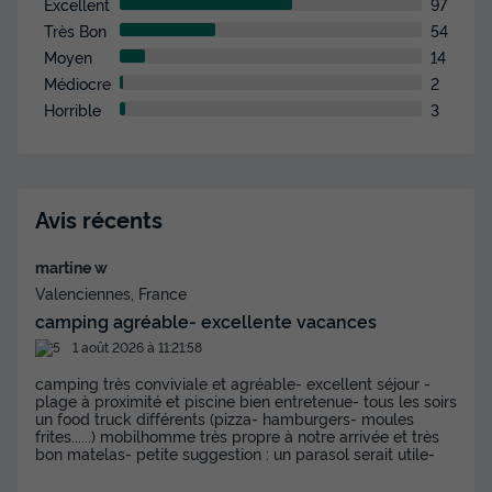
Excellent
97
Très Bon
54
Moyen
14
Médiocre
2
Horrible
3
MOBILHOME 4 personnes - MH2 SUPER
MERCURE REGULAR - samedi 26 m²
Avis récents
Surface
Adultes
Chambres
Salle de bain
26m²
4
2
1
martine w
Valenciennes, France
Terrasse couverte
Cafetière
Réfrigérateur
camping agréable- excellente vacances
Salon de jardin
Chauffage
+ 3
1 août 2026 à 11:21:58
camping très conviviale et agréable- excellent séjour -
plage à proximité et piscine bien entretenue- tous les soirs
MOBILHOME 4 personnes - MH2 SUPER MERCURE
un food truck différents (pizza- hamburgers- moules
REGULAR - samedi 26 m²
frites......) mobilhomme très propre à notre arrivée et très
du
05/09/2026
au
12/09/2026
bon matelas- petite suggestion : un parasol serait utile-
Modifier les dates