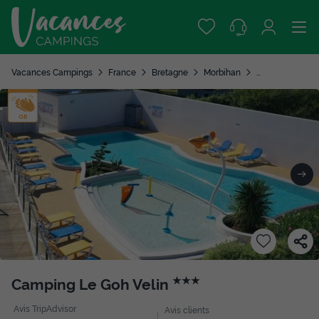
Vacances Campings
France
Bretagne
Morbihan
Saint Gildas de
Camping Le Goh Velin
★★★
Avis TripAdvisor
Avis clients