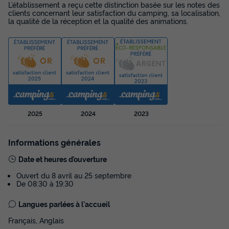
L’établissement a reçu cette distinction basée sur les notes des
Annulation gratuite
clients concernant leur satisfaction du camping, sa localisation,
la qualité de la réception et la qualité des animations.
Surface
Adultes
Chambres
Salle de bain
22m²
4
2
1
Cafetière
Réfrigérateur
Salon de jardin
Chauffage
Micro-ondes
+ 2
MOBILHOME 4 personnes - MH2 O'HARA 734 PLUS 22 m²
2025
2024
2023
du
12/09/2026
au
19/09/2026
Modifier les dates
Informations générales
Meilleur prix pour 7 nuits
385 €
Date et heures d’ouverture
Ouvert du 8 avril au 25 septembre
Voir les disponibilités
De 08:30 à 19:30
Langues parlées à l'accueil
Français, Anglais