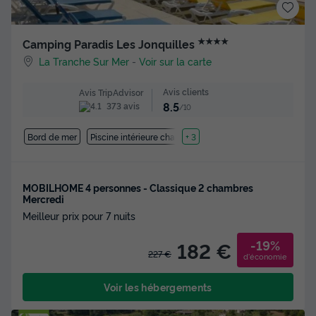
★★★★
Camping Paradis Les Jonquilles
La Tranche Sur Mer
-
Voir sur la carte
Avis clients
Avis TripAdvisor
8.5
373 avis
/10
Bord de mer
Piscine intérieure chauffée
+ 3
MOBILHOME 4 personnes - Classique 2 chambres
Mercredi
Meilleur prix pour 7 nuits
-19%
182 €
227 €
d'économie
Voir les hébergements