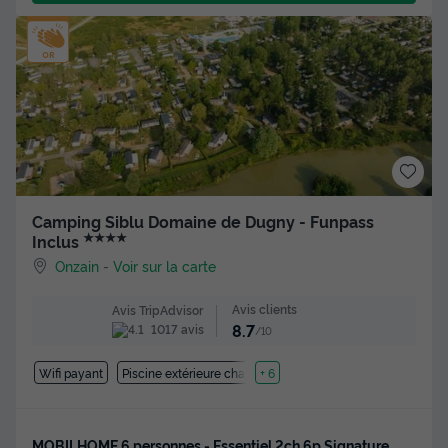
Camping Siblu Domaine de Dugny - Funpass
★★★★
Inclus
Onzain
-
Voir sur la carte
Avis clients
Avis TripAdvisor
8.7
1017 avis
/10
Wifi payant
Piscine extérieure chauffée
+ 6
MOBILHOME 6 personnes - Essentiel 2ch 6p Signature