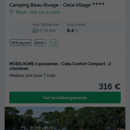
★★★★
Camping Beau Rivage - Ciela Village
Meze
-
Voir sur la carte
Avis clients
Avis TripAdvisor
8.4
21 avis
/10
Wifi payant
Bord de mer
+ 3
MOBILHOME 4 personnes - Ciela Confort Compact - 2
chambres
Meilleur prix pour 7 nuits
316 €
Voir les hébergements