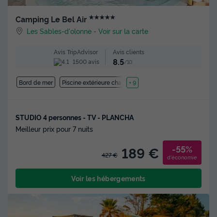
★★★★★
Camping Le Bel Air
Les Sables-d'olonne
-
Voir sur la carte
Avis clients
Avis TripAdvisor
8.5
1500 avis
/10
Bord de mer
Piscine extérieure chauffée
+ 9
STUDIO 4 personnes - TV - PLANCHA
Meilleur prix pour 7 nuits
-55%
189 €
427 €
d'économie
Voir les hébergements