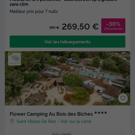
sans clim
Meilleur prix pour 7 nuits
-30%
269,50 €
385 €
d'économie
Voir les hébergements
★★★★
Flower Camping Au Bois des Biches
Saint Hilaire De Riez
-
Voir sur la carte
Avis clients