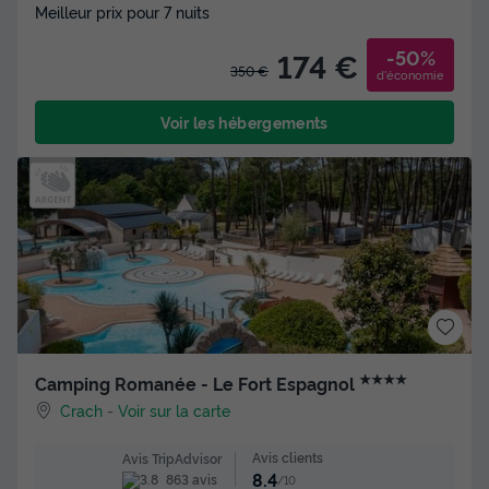
Meilleur prix pour 7 nuits
-50%
174 €
350 €
d'économie
Voir les hébergements
★★★★
Camping Romanée - Le Fort Espagnol
Crach
-
Voir sur la carte
Avis clients
Avis TripAdvisor
8.4
863 avis
/10