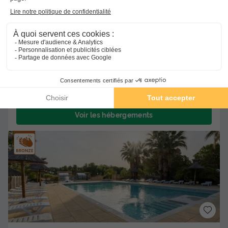
Wifi payant
Bord de mer
+ 8
MOBILHOME 5 personnes - AUTHENTIQUE - TV -
PLANCHA
Meilleur prix pour 7 nuits
-31%
239 €
350 €
d'économie
Voir les hébergements