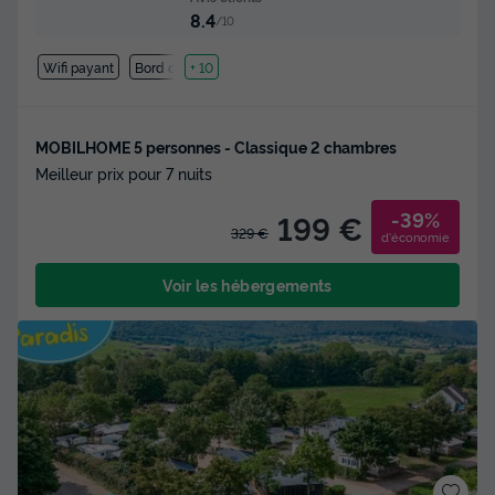
8.4
/10
Wifi payant
Bord de mer
+ 10
MOBILHOME 5 personnes - Classique 2 chambres
Meilleur prix pour 7 nuits
-39%
199 €
329 €
d'économie
Voir les hébergements