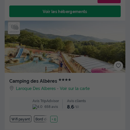
Voir les hébergements
★★★★
Camping des Albères
Laroque Des Alberes
-
Voir sur la carte
Avis clients
Avis TripAdvisor
8.6
658 avis
/10
Wifi payant
Bord de mer
+ 6