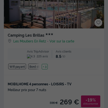
★★★
Camping Les Brillas
Les Moutiers En Retz
-
Voir sur la carte
Avis clients
Avis TripAdvisor
8.5
225 avis
/10
Wifi payant
Bord de mer
+ 3
MOBILHOME 4 personnes - LOISIRS - TV
Meilleur prix pour 7 nuits
-19%
269 €
336 €
d'économie