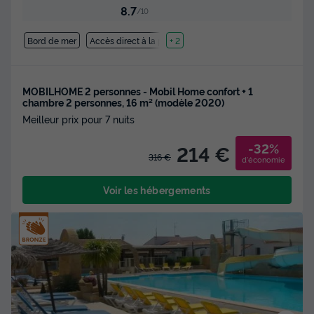
8.7
/10
Bord de mer
Accès direct à la plage
+ 2
MOBILHOME 2 personnes - Mobil Home confort + 1
chambre 2 personnes, 16 m² (modèle 2020)
Meilleur prix pour 7 nuits
-32%
214 €
316 €
d'économie
Voir les hébergements