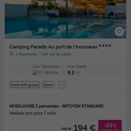
★★★★
Camping Paradis Au port de l'houmeau
L'houmeau
-
Voir sur la carte
Avis clients
Avis TripAdvisor
8.2
569 avis
/10
Point Wifi gratuit
Bord de mer
+ 3
MOBILHOME 2 personnes - MITOYEN STANDARD
Meilleur prix pour 7 nuits
-33%
194 €
292 €
d'économie