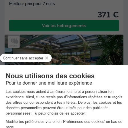
Meilleur prix pour 7 nuits
371 €
Voir les hébergements
★★★★★
Camping l'Océan
Brem Sur Mer
-
Voir sur la carte
Avis clients
Avis TripAdvisor
8.6
1751 avis
/10