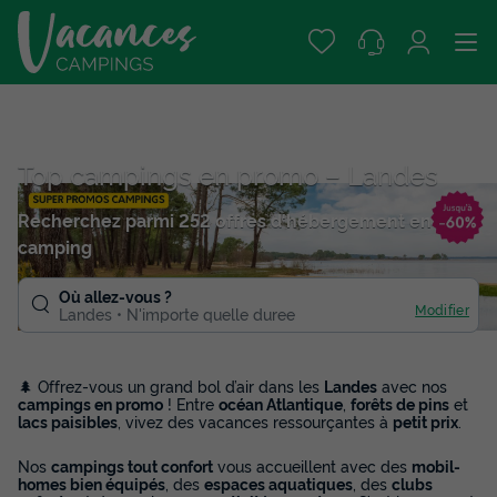
Top campings en promo – Landes
Recherchez parmi 252 offres d'hébergement en
camping
Où allez-vous ?
Modifier
Landes
N'importe quelle duree
🌲 Offrez-vous un grand bol d’air dans les
Landes
avec nos
campings en promo
! Entre
océan Atlantique
,
forêts de pins
et
lacs paisibles
, vivez des vacances ressourçantes à
petit prix
.
Nos
campings tout confort
vous accueillent avec des
mobil-
homes bien équipés
, des
espaces aquatiques
, des
clubs