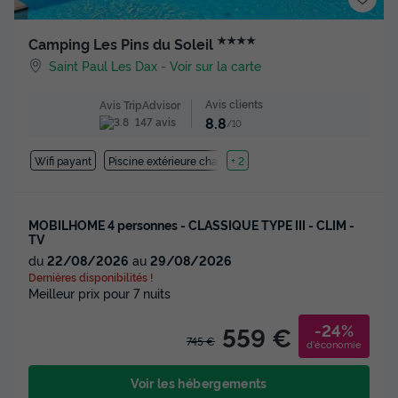
★★★★
Camping Les Pins du Soleil
Saint Paul Les Dax
-
Voir sur la carte
Avis clients
Avis TripAdvisor
8.8
147 avis
/10
Wifi payant
Piscine extérieure chauffée
+ 2
MOBILHOME 4 personnes - CLASSIQUE TYPE III - CLIM -
TV
du
22/08/2026
au
29/08/2026
Dernières disponibilités !
Meilleur prix pour 7 nuits
-24%
559 €
745 €
d'économie
Voir les hébergements