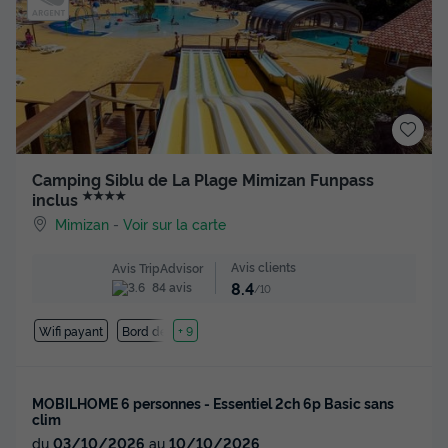
Camping Siblu de La Plage Mimizan Funpass
★★★★
inclus
Mimizan
-
Voir sur la carte
Avis clients
Avis TripAdvisor
8.4
84 avis
/10
Wifi payant
Bord de mer
+ 9
MOBILHOME 6 personnes - Essentiel 2ch 6p Basic sans
clim
du
03/10/2026
au
10/10/2026