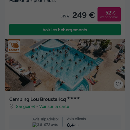
Meilleur prix pour 7 nuits
-52%
249 €
519 €
d'économie
Voir les hébergements
★★★★
Camping Lou Broustaricq
Sanguinet
-
Voir sur la carte
Avis clients
Avis TripAdvisor
8.4
972 avis
/10