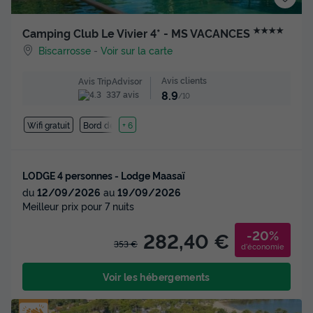
★★★★
Camping Club Le Vivier 4* - MS VACANCES
Biscarrosse
-
Voir sur la carte
Avis clients
Avis TripAdvisor
8.9
337 avis
/10
Wifi gratuit
Bord de mer
+ 6
LODGE 4 personnes - Lodge Maasaï
du
12/09/2026
au
19/09/2026
Meilleur prix pour 7 nuits
-20%
282,40 €
353 €
d'économie
Voir les hébergements