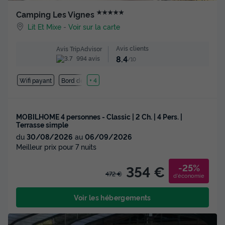
★★★★★
Camping Les Vignes
Lit Et Mixe
-
Voir sur la carte
Avis clients
Avis TripAdvisor
8.4
994 avis
/10
Wifi payant
Bord de mer
+ 4
MOBILHOME 4 personnes - Classic | 2 Ch. | 4 Pers. |
Terrasse simple
du
30/08/2026
au
06/09/2026
Meilleur prix pour 7 nuits
-25%
354 €
472 €
d'économie
Voir les hébergements