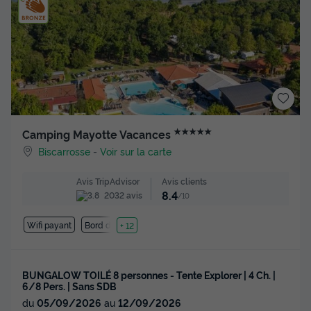
★★★★★
Camping Mayotte Vacances
Biscarrosse
-
Voir sur la carte
Avis clients
Avis TripAdvisor
8.4
2032 avis
/10
Wifi payant
Bord de mer
+ 12
BUNGALOW TOILÉ 8 personnes - Tente Explorer | 4 Ch. |
6/8 Pers. | Sans SDB
du
05/09/2026
au
12/09/2026