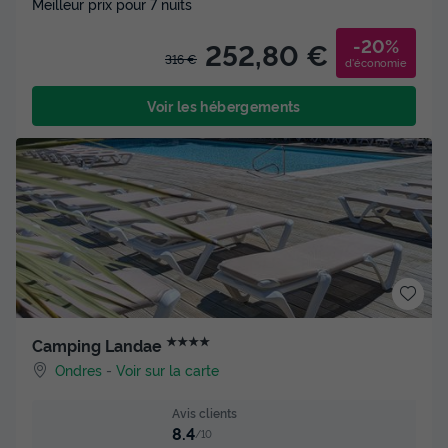
Meilleur prix pour 7 nuits
-20%
252,80 €
316 €
d'économie
Voir les hébergements
★★★★
Camping Landae
Ondres
-
Voir sur la carte
Avis clients
8.4
/10