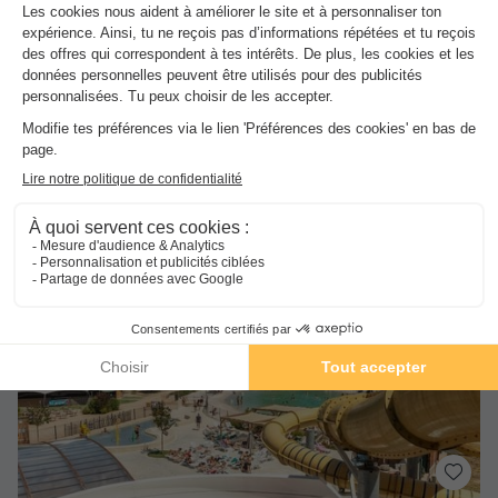
Wifi payant
Bord de mer
+ 10
MOBILHOME 6 personnes - Cosy - 2 chambres
du
19/09/2026
au
26/09/2026
Meilleur prix pour 7 nuits
-65%
274 €
791 €
d'économie
Voir les hébergements