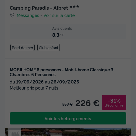
★★★
Camping Paradis - Albret
Messanges
-
Voir sur la carte
Avis clients
8.3
/10
Bord de mer
Club enfant
MOBILHOME 6 personnes - Mobil-home Classique 3
Chambres 6 Personnes
du
19/09/2026
au
26/09/2026
Meilleur prix pour 7 nuits
-31%
226 €
330 €
d'économie
Voir les hébergements