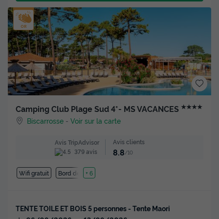
★★★★
Camping Club Plage Sud 4*- MS VACANCES
Biscarrosse
-
Voir sur la carte
Avis clients
Avis TripAdvisor
8.8
379 avis
/10
Wifi gratuit
Bord de mer
+ 6
TENTE TOILE ET BOIS 5 personnes - Tente Maori