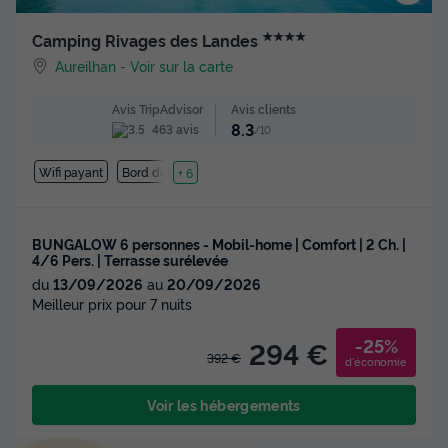
★★★★
Camping Rivages des Landes
Aureilhan
-
Voir sur la carte
Avis clients
Avis TripAdvisor
8.3
463 avis
/10
Wifi payant
Bord de mer
+ 6
BUNGALOW 6 personnes - Mobil-home | Comfort | 2 Ch. |
4/6 Pers. | Terrasse surélevée
du
13/09/2026
au
20/09/2026
Meilleur prix pour 7 nuits
-25%
294 €
392 €
d'économie
Voir les hébergements