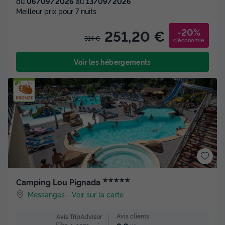
du
06/09/2026
au
13/09/2026
Meilleur prix pour 7 nuits
-20%
251,20 €
314 €
d'économie
Voir les hébergements
★★★★★
Camping Lou Pignada
Messanges
-
Voir sur la carte
Avis clients
Avis TripAdvisor