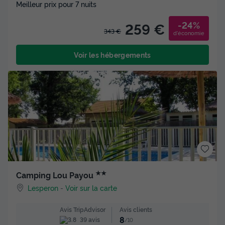
Meilleur prix pour 7 nuits
-24%
259 €
343 €
d'économie
Voir les hébergements
★★
Camping Lou Payou
Lesperon
-
Voir sur la carte
Avis clients
Avis TripAdvisor
8
39 avis
/10