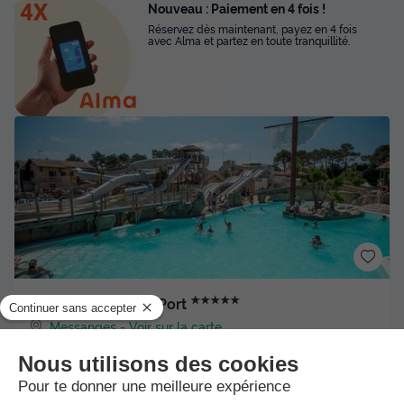
Nouveau : Paiement en 4 fois !
Réservez dès maintenant, payez en 4 fois
avec Alma et partez en toute tranquillité.
★★★★★
Camping Le Vieux Port
Messanges
-
Voir sur la carte
Avis clients
8.4
/10