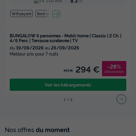
8.3
1331 avis
/10
Wifi payant
Bord de mer
+ 9
BUNGALOW 6 personnes - Mobil-home | Classic | 2 Ch. |
4/6 Pers. | Terrasse surélevée | TV
du
19/09/2026
au
26/09/2026
Meilleur prix pour 7 nuits
-28%
294 €
413 €
d'économie
Voir les hébergements
1
2
Nos offres
du moment