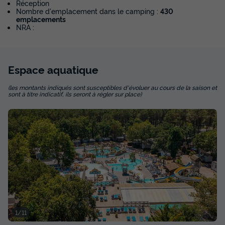
Réception
Nombre d'emplacement dans le camping :
430
Annulation gratuite
emplacements
NRA :
Surface
Adultes
Chambres
Salle de bain
24m²
4
2
1
Animaux autorisés *
Cafetière
Congélateur
Réfrigérateur
Espace
aquatique
Salon de jardin
+ 1
(les montants indiqués sont susceptibles d'évoluer au cours de la saison et
sont à titre indicatif, ils seront à régler sur place)
BUNGALOW 4 personnes - Mobil-home | Comfort | 2 Ch. | 4
Pers. | Terrasse simple
du
19/09/2026
au
26/09/2026
Modifier les dates
Meilleur prix pour 7 nuits
441 €
-28%
315 €
d'économie
Prix de comparaison
Voir les disponibilités
1/11