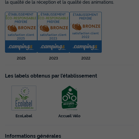
la qualité de la réception et la qualité des animations.
BUNGALOW 4 personnes - Mobil-home |
2025
2023
2022
Comfort | 2 Ch. | 4 Pers. | Terrasse
surélévée non couverte
Les labels obtenus par l’établissement
Annulation gratuite
Surface
Adultes
Chambres
Salle de bain
24m²
4
2
1
Animaux autorisés *
Cafetière
Congélateur
Réfrigérateur
Salon de jardin
+ 1
EcoLabel
Accueil Vélo
Informations générales
BUNGALOW 4 personnes - Mobil-home | Comfort | 2 Ch. | 4