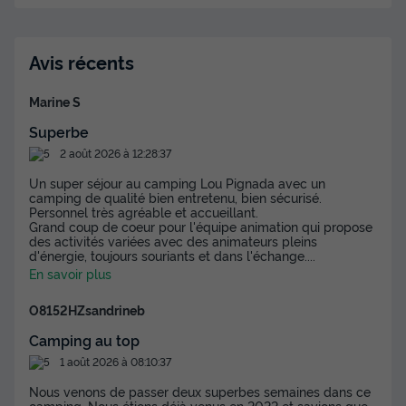
Avis récents
Marine S
Superbe
MOBILHOME 2 personnes - Mobil-home |
2 août 2026 à 12:28:37
Comfort | 1 Ch. | 2 Pers. | Terrasse simple |
Un super séjour au camping Lou Pignada avec un
1 SDB | Clim. | TV
camping de qualité bien entretenu, bien sécurisé.
Personnel très agréable et accueillant.
Annulation gratuite
Grand coup de coeur pour l'équipe animation qui propose
des activités variées avec des animateurs pleins
Adultes
Salle de bain
d'énergie, toujours souriants et dans l'échange.
...
2
1
En savoir plus
Animaux autorisés *
Cafetière
Réfrigérateur
O8152HZsandrineb
Salon de jardin
Micro-ondes
Camping au top
1 août 2026 à 08:10:37
Nous venons de passer deux superbes semaines dans ce
MOBILHOME 2 personnes - Mobil-home | Comfort | 1 Ch. |
camping. Nous étions déjà venus en 2022 et savions que