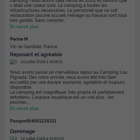
2 Pers. | Terrasse simple | 1 SDB | Clim. | TV
c était une valeur sûre. Le camping a toutes les
du
13/09/2026
au
20/09/2026
infrastructures nécessaires. Le personnel que ce soit
restauration piscine accueil ménage ou travaux sont tous
Modifier les dates
très gentils. Sans compter
...
Meilleur prix pour 7 nuits
En savoir plus
490 €
-30%
343 €
Perine M
d'économie
Vic-la-Gardiole, France
Prix de comparaison
Reposant et agréable
Voir les disponibilités
24 juillet 2026 à 16:58:31
Nous avons passé un merveilleux séjour au Camping Lou
Pignada. Dès notre arrivée, nous avons été très bien
accueillis par une équipe souriante, agréable et toujours
disponible.
Le camping est magnifique, très propre et parfaitement
entretenu. L'espace aquatique est un vrai plus : les
piscines
...
En savoir plus
Passport64661226111
Dommage
BUNGALOW 8 personnes - Mobil-home |
Comfort | 3 Ch. | 6/8 Pers. | Terrasse
22 juillet 2026 à 10:50:20