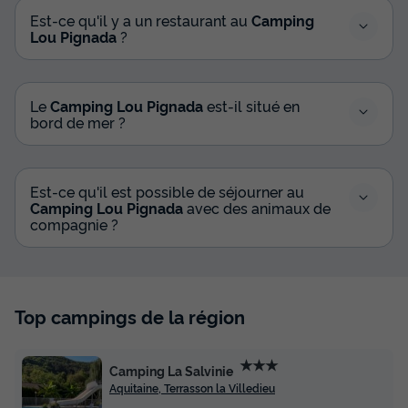
Est-ce qu'il y a un restaurant au
Camping
Lou Pignada
?
MOBILHOME 4 personnes - Mobil-home | Comfort | 2 Ch. |
4 Pers. | Terrasse surélévée non couverte | Clim.
du
20/09/2026
au
27/09/2026
Modifier les dates
Le
Camping Lou Pignada
est-il situé en
Meilleur prix pour 7 nuits
bord de mer ?
539 €
-29%
378 €
d'économie
Est-ce qu'il est possible de séjourner au
Prix de comparaison
Camping Lou Pignada
avec des animaux de
Voir les disponibilités
compagnie ?
Top campings de la région
★★★
Camping La Salvinie
Aquitaine, Terrasson la Villedieu