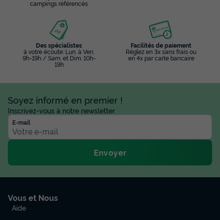
campings référencés
Des spécialistes
Facilités de paiement
à votre écoute: Lun. à Ven.
Réglez en 3x sans frais ou
9h-19h / Sam. et Dim. 10h-
en 4x par carte bancaire
19h
Soyez informé en premier !
MOBILHOME 4 personnes - Mobil-home |
Inscrivez-vous à notre newsletter
Comfort | 2 Ch. | 4 Pers. | Terrasse simple |
E-mail
Clim.
Annulation gratuite
Envoyer
Surface
Adultes
Chambres
Salle de bain
24m²
4
2
1
Animaux autorisés *
Cafetière
Réfrigérateur
Vous et Nous
Salon de jardin
Micro-ondes
Aide