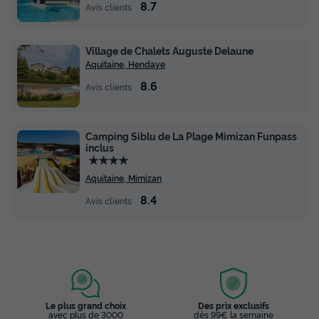
8.7
Avis clients
MOBILHOME 6 personnes - Mobil Home
Aqua 3ch 6pers
Village de Chalets Auguste Delaune
Annulation gratuite
Aquitaine, Hendaye
Surface
Adultes
Chambres
Salle de bain
8.6
Avis clients
32m²
6
3
1
Animaux autorisés *
Cafetière
Congélateur
Réfrigérateur
Camping Siblu de La Plage Mimizan Funpass
Salon de jardin
inclus
+ 1
★★★★
Aquitaine, Mimizan
MOBILHOME 6 personnes - Mobil Home Aqua 3ch 6pers
8.4
Avis clients
du
19/09/2026
au
26/09/2026
Modifier les dates
Meilleur prix pour 7 nuits
379 €
Voir les disponibilités
Le plus grand choix
Des prix exclusifs
avec plus de 3000
dès 99€ la semaine