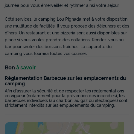
Meilleur prix pour 7 nuits
journée pour vous émerveiller et rythmer ainsi votre séjour.
413 €
-28%
294 €
Côté services, le camping Lou Pignada met à votre disposition
d'économie
une multitude de facilités. Il vous propose des déjeuners et des
Prix de comparaison
dîners. Un restaurant et une pizzeria sont aussi disponibles sur
Voir les disponibilités
place si vous voulez prendre des collations. Rendez-vous au
bar pour siroter des boissons fraîches. La supérette du
camping vous fournira toutes vos courses.
Bon
à savoir
Règlementation Barbecue sur les emplacements du
camping
Afin d'assurer la sécurité et de respecter les réglementations
en vigueur (notamment pour la prévention des incendies), les
barbecues individuels (au charbon, au gaz ou électriques) sont
strictement interdits sur les emplacements du camping.
BUNGALOW 6 personnes - Mobil-home |
Comfort | 2 Ch. | 4/6 Pers. | Terrasse
surélevée | TV
Annulation gratuite