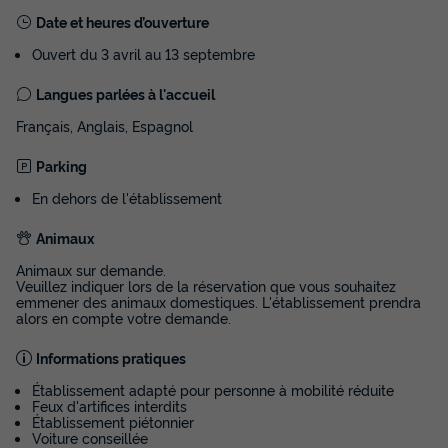
Pers. | Terrasse surélévée non couverte
Date et heures d’ouverture
du
19/09/2026
au
26/09/2026
Modifier les dates
Ouvert du 3 avril au 13 septembre
Meilleur prix pour 7 nuits
Langues parlées à l'accueil
441 €
-28%
315 €
Français, Anglais, Espagnol
d'économie
Prix de comparaison
Parking
Voir les disponibilités
En dehors de l'établissement
Animaux
Animaux sur demande.
Veuillez indiquer lors de la réservation que vous souhaitez
emmener des animaux domestiques. L'établissement prendra
alors en compte votre demande.
Informations pratiques
Établissement adapté pour personne à mobilité réduite
Feux d'artifices interdits
BUNGALOW 4 personnes - Mobil-home |
Établissement piétonnier
Voiture conseillée
Comfort | 2 Ch. | 4 Pers. | Terrasse simple