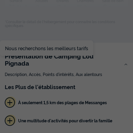
Surface
Adultes
Enfants
Chambres
Salle de bain
24m²
4
2
2
1
Terrasse semi-couverte
Animaux autorisés *
Cafetière
*Consulter le détail de l'hébergement pour connaitre les conditions
spécifiques
Congélateur
Réfrigérateur
+ 2
Nous recherchons les meilleurs tarifs
MOBILHOME 6 personnes - Mobil Home Aqua 2ch
4/6pers Terrasse Semi-Couverte TV
Présentation de Camping Lou
du
19/09/2026
au
26/09/2026
Pignada
Modifier les dates
Meilleur prix pour 7 nuits
Description, Accès, Points d’intérêts, Aux alentours
269 €
Les
Plus
de l'établissement
Voir les disponibilités
À seulement 1,5 km des plages de Messanges
Une multitude d'activités pour divertir la famille