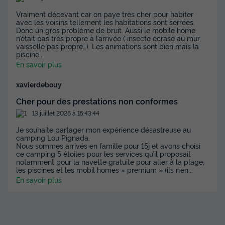
surélevée | TV
Vraiment décevant car on paye très cher pour habiter
avec les voisins tellement les habitations sont serrées.
Annulation gratuite
Donc un gros problème de bruit. Aussi le mobile home
n’était pas très propre à l’arrivée ( insecte écrasé au mur,
Surface
Adultes
Enfants
Chambres
Salle de bain
vaisselle pas propre…). Les animations sont bien mais la
28m²
6
2
3
1
piscine
...
En savoir plus
Animaux autorisés *
Cafetière
Congélateur
Réfrigérateur
xavierdebouy
Salon de jardin
+ 2
Cher pour des prestations non conformes
13 juillet 2026 à 15:43:44
BUNGALOW 8 personnes - Mobil-home | Comfort | 3 Ch. |
6/8 Pers. | Terrasse surélevée | TV
Je souhaite partager mon expérience désastreuse au
camping Lou Pignada.
du
19/09/2026
au
26/09/2026
Nous sommes arrivés en famille pour 15j et avons choisi
Modifier les dates
ce camping 5 étoiles pour les services qu’il proposait
notamment pour la navette gratuite pour aller à la plage,
Meilleur prix pour 7 nuits
les piscines et les mobil homes « premium » (ils n’en
...
En savoir plus
497 €
-29%
350 €
d'économie
Prix de comparaison
Voir les disponibilités