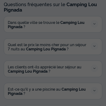
Questions fréquentes sur le
Camping Lou
Pignada
Dans quelle ville se trouve le
Camping Lou
Pignada
?
Quel est le prix le moins cher pour un séjour
7 nuits au
Camping Lou Pignada
?
MOBILHOME 4 personnes - Mobil-home |
Comfort | 2 Ch. | 4 Pers. | Terrasse
surélévée non couverte | Clim.
Les clients ont-ils apprécié leur séjour au
Camping Lou Pignada
?
Annulation gratuite
Surface
Adultes
Chambres
Salle de bain
24m²
4
2
1
Est-ce qu'il y a une piscine au
Camping Lou
Animaux autorisés *
Cafetière
Réfrigérateur
Pignada
?
Salon de jardin
Micro-ondes