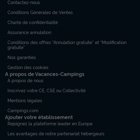
Contactez-nous
MOBILHOME 4 personnes - Mobil-home | Comfort | 2 Ch. |
Conditions Générales de Ventes
4 Pers. | Terrasse simple | Clim.
du
19/09/2026
au
26/09/2026
Charte de confidentialité
Modifier les dates
Assurance annulation
Meilleur prix pour 7 nuits
Conditions des offres “Annulation gratuite” et “Modification
553 €
gratuite”
-29%
392 €
d'économie
Nos garanties
Prix de comparaison
Gestion des cookies
Voir les disponibilités
A propos de Vacances-Campings
À propos de nous
Inscrivez votre CE, CSE ou Collectivité
Mentions légales
Campings.com
Ajouter votre établissement
Rejoignez la plateforme leader en Europe
Les avantages de notre partenariat hébergeurs