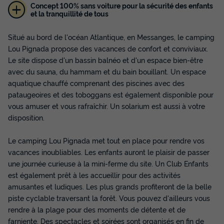
Concept 100% sans voiture pour la sécurité des enfants
et la tranquillité de tous
Situé au bord de l'océan Atlantique, en Messanges, le camping
Lou Pignada propose des vacances de confort et conviviaux.
BUNGALOW 6 personnes - Mobil-home |
Le site dispose d'un bassin balnéo et d'un espace bien-être
Classic | 2 Ch. | 4/6 Pers. | Terrasse
avec du sauna, du hammam et du bain bouillant. Un espace
surélevée | TV
aquatique chauffé comprenant des piscines avec des
Annulation gratuite
pataugeoires et des toboggans est également disponible pour
vous amuser et vous rafraîchir. Un solarium est aussi à votre
Surface
Adultes
Enfants
Chambres
Salle de bain
disposition.
28m²
4
2
2
1
Terrasse semi-couverte
Animaux autorisés *
Cafetière
Le camping Lou Pignada met tout en place pour rendre vos
vacances inoubliables. Les enfants auront le plaisir de passer
Congélateur
Réfrigérateur
+ 3
une journée curieuse à la mini-ferme du site. Un Club Enfants
est également prêt à les accueillir pour des activités
amusantes et ludiques. Les plus grands profiteront de la belle
BUNGALOW 6 personnes - Mobil-home | Classic | 2 Ch. |
4/6 Pers. | Terrasse surélevée | TV
piste cyclable traversant la forêt. Vous pouvez d'ailleurs vous
rendre à la plage pour des moments de détente et de
du
19/09/2026
au
26/09/2026
Modifier les dates
farniente. Des spectacles et soirées sont organisés en fin de