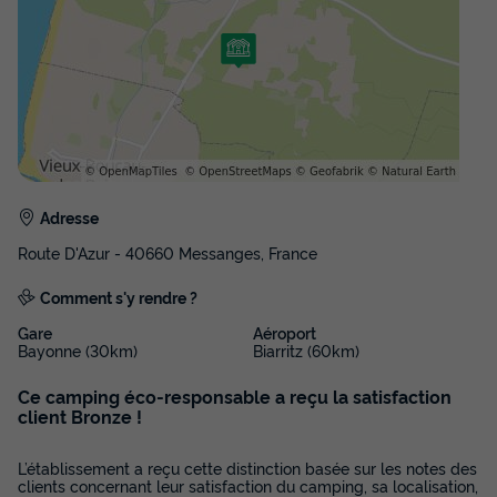
Surface
Adultes
Enfants
Chambres
Salle de bain
27m²
4
2
2
1
Animaux autorisés *
Cafetière
Congélateur
Réfrigérateur
Salon de jardin
+ 2
BUNGALOW 6 personnes - Mobil-home | Comfort | 2 Ch. |
Adresse
4/6 Pers. | Terrasse surélevée | TV
du
19/09/2026
au
26/09/2026
Route D'Azur - 40660 Messanges, France
Modifier les dates
Meilleur prix pour 7 nuits
Comment s'y rendre ?
Gare
Aéroport
448 €
-29%
315 €
Bayonne (30km)
Biarritz (60km)
d'économie
Prix de comparaison
Ce camping éco-responsable a reçu la satisfaction
client Bronze !
Voir les disponibilités
L’établissement a reçu cette distinction basée sur les notes des
clients concernant leur satisfaction du camping, sa localisation,