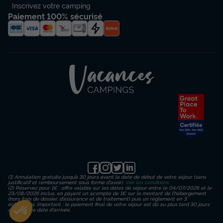
Inscrivez votre camping
MOBILHOME 6 personnes - Mobil-home |
Paiement 100% sécurisé
Comfort | 2 Ch. | 4/6 Pers. | Terrasse
simple | Clim. | TV
Annulation gratuite
Surface
Adultes
Enfants
Chambres
Salle de bain
27m²
4
2
2
1
Climatisation
Animaux autorisés *
Cafetière
Réfrigérateur
Salon de jardin
+ 2
MOBILHOME 6 personnes - Mobil-home | Comfort | 2 Ch. |
4/6 Pers. | Terrasse simple | Clim. | TV
du
19/09/2026
au
26/09/2026
Modifier les dates
(1) Annulation gratuite jusqu’à 30 jours avant la date de début de votre séjour (sans
Meilleur prix pour 7 nuits
justificatif et remboursement sous forme d'avoir).
Voir les conditions
(2) Réservez pour 1€ : offre valable sur les dates de séjour entre le 04/07/2026 et le
23/08/2026 inclus, en payant un acompte de 1€ sur le montant de l’hébergement
567 €
(hors frais de dossier, d’assurance et de traitement) puis un règlement en 3
-29%
399 €
échéances. Important : le paiement final de votre séjour est dû au plus tard 30 jours
avant votre date d'arrivée.
d'économie
Prix de comparaison