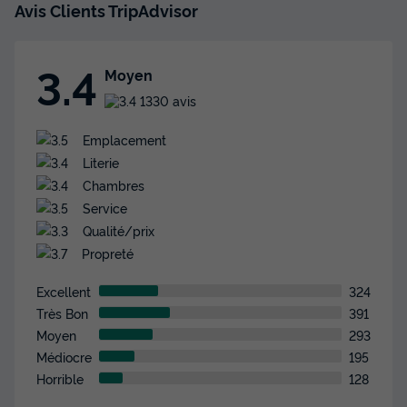
Avis Clients TripAdvisor
Annulation gratuite
Surface
Adultes
Enfants
Chambres
Salle de bain
3.4
Moyen
2m²
4
2
2
1
1330 avis
Animaux autorisés *
Cafetière
Congélateur
Réfrigérateur
Micro-ondes
+ 1
Emplacement
Literie
Chambres
MOBILHOME 6 personnes - Mobil Home Aqua 2ch
Service
4/6pers Terrasse BAY TV
Qualité/prix
du
12/09/2026
au
19/09/2026
Propreté
Modifier les dates
Meilleur prix pour 7 nuits
Excellent
324
329 €
Très Bon
391
Moyen
293
Voir les disponibilités
Médiocre
195
Horrible
128