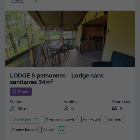
LODGE 5 personnes - Lodge sans
sanitaires 34m²
Récent
Surface
Adultes
Chambres
34m²
5
2
Terrasse couverte
Accès wifi
Cafetière
Voir le plan 2D
Chaise longue
Congélateur
+ 4