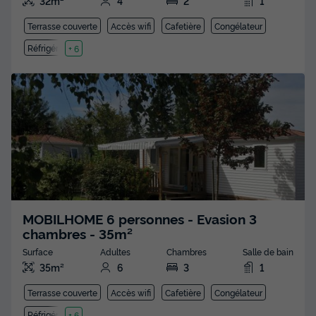
32m²
4
2
1
Terrasse couverte
Accès wifi
Cafetière
Congélateur
Réfrigérateur
+ 6
MOBILHOME 6 personnes - Evasion 3
chambres - 35m²
Surface
Adultes
Chambres
Salle de bain
35m²
6
3
1
Terrasse couverte
Accès wifi
Cafetière
Congélateur
Réfrigérateur
+ 6