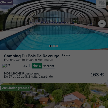
Récent
Camping Du Bois De Reveuge
★★★★
Franche Comté
,
Huanne Montmartin
8.4
Excellent
3.7
163 €
MOBILHOME 5 personnes
Du 27 au 29 août, 2 nuits, à partir de
Annulation gratuite