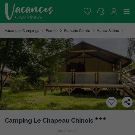
Vacances Campings
France
Franche Comté
Haute-Saône
Ville
Camping Le Chapeau Chinois
★★★
Avis clients