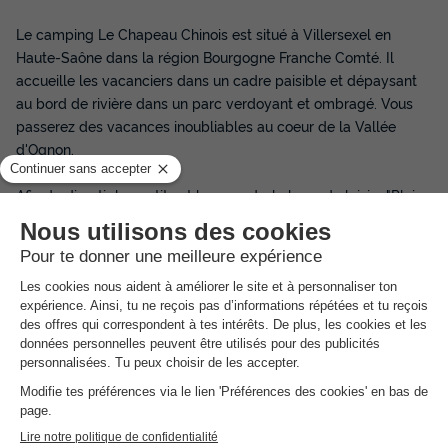
Le camping Le Chapeau Chinois est situé à Villersexel en
Haute-Saône dans la région Bourgogne Franche Comté. Il
accueille les vacanciers dans un cadre paisible et dépaysant
au bord de rivière dans un parc verdoyant et ombragé. Vous
passerez des vacances inoubliables au coeur de la Vallée
d'Ognon.
Afin de divertir les petits et les grands, la base de loisirs "Plein
air et Nautisme" propose des activités à proximité, notamment
du canoë, kayak, paddle et location de vélos. La rivière se
prête aux activités nautiques de loisirs et sportives, notamment
le canoë, kayak, baignade et paddle. Tentez de nouvelles
sensations dans le parc accrobranche situé à 15 minutes. Une
aire de jeux est réservée aux enfants. Diverses infrastructures
de loisirs et sportives sont accessibles pour les campeurs :
terrains de sport, pétanque et ping-pong.
Pour agrémenter votre séjour, le camping Le Chapeau Chinois
vous offre une grande variété de services utiles. Profitez de la