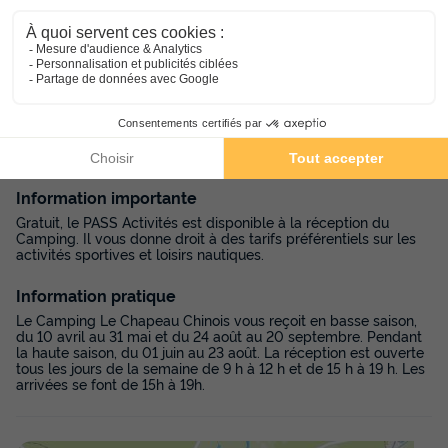
connexion wifi gratuite pour rester en contact avec vos
proches. Un dépôt de pain et un point de vente de boissons/
glaces sont sur place. Une petite épicerie est ouverte en
juillet/août où vous pouvez y trouver des produits locaux. La
laverie est à votre disposition.
Bon
à savoir
Information importante
Gratuit, le PASS Activités est disponible à la réception du
Camping. Il vous donne droit à des tarifs préférentiels sur les
activités sportives et loisirs nautiques.
Information pratique
Le Camping Le Chapeau Chinois vous reçoit en basse saison,
du 10 avril au 31 mai et du 24 août au 20 septembre. Pendant
la haute saison, du 01 juin au 23 août. La réception est ouverte
tous les jours de la semaine de 9 h à 12 h et de 15 h à 19 h. Les
arrivées se font de 15h à 19h.