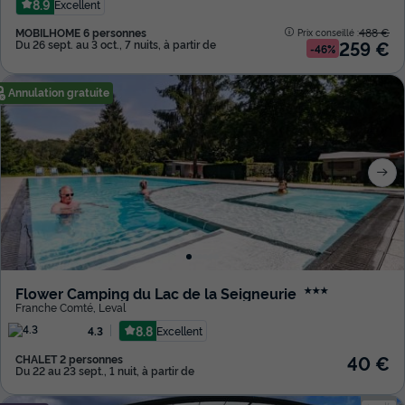
8.9
Excellent
MOBILHOME 6 personnes
488 €
Prix conseillé :
259 €
Du 26 sept. au 3 oct., 7 nuits, à partir de
-46%
Annulation gratuite
Flower Camping du Lac de la Seigneurie
★★★
Franche Comté
,
Leval
8.8
Excellent
4.3
40 €
CHALET 2 personnes
Du 22 au 23 sept., 1 nuit, à partir de