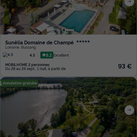
Sunêlia Domaine de Champé
★★★★★
Lorraine
,
Bussang
8.2
Excellent
4.3
93 €
MOBILHOME 2 personnes
Du 28 au 29 sept., 1 nuit, à partir de
Annulation gratuite