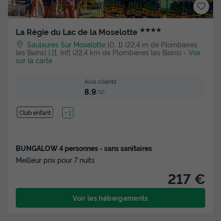
★★★★
La Régie du Lac de la Moselotte
Saulxures Sur Moselotte
]0, 1[ (22,4 m de Plombieres
les Bains) | [1, Inf[ (22,4 km de Plombieres les Bains)
-
Voir
sur la carte
Avis clients
8.9
/10
Club enfant
Lac
+ 1
BUNGALOW 4 personnes - sans sanitaires
Meilleur prix pour 7 nuits
217 €
Voir les hébergements