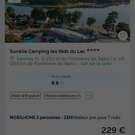
★★★★
Sunêlia Camping les Nids du Lac
Sanchey
]0, 1[ (23,6 m de Plombieres les Bains) | [1, Inf[
(23,6 km de Plombieres les Bains)
-
Voir sur la carte
Avis clients
8.8
/10
Point Wifi gratuit
Piscine extérieure chauffée
+ 3
MOBILHOME 5 personnes - ZEN
Meilleur prix pour 7 nuits
229 €