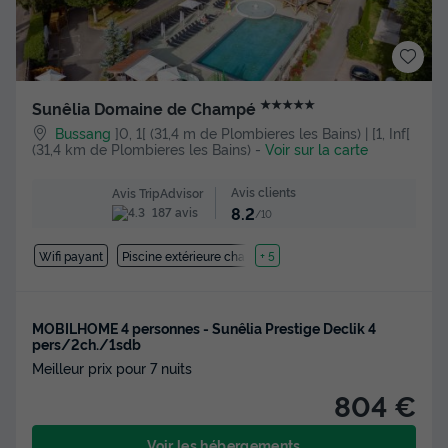
★★★★★
Sunêlia Domaine de Champé
Bussang
]0, 1[ (31,4 m de Plombieres les Bains) | [1, Inf[
(31,4 km de Plombieres les Bains)
-
Voir sur la carte
Avis clients
Avis TripAdvisor
8.2
187 avis
/10
Wifi payant
Piscine extérieure chauffée
+ 5
MOBILHOME 4 personnes - Sunêlia Prestige Declik 4
pers/2ch./1sdb
Meilleur prix pour 7 nuits
804 €
Voir les hébergements