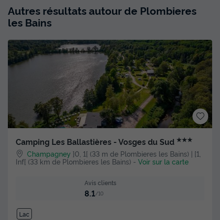
Autres résultats autour de Plombieres
les Bains
★★★
Camping Les Ballastières - Vosges du Sud
Champagney
]0, 1[ (33 m de Plombieres les Bains) | [1,
Inf[ (33 km de Plombieres les Bains)
-
Voir sur la carte
Avis clients
8.1
/10
Lac