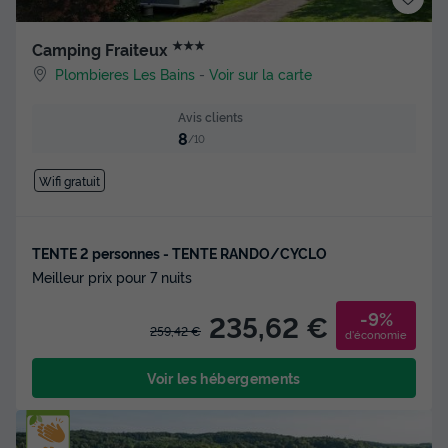
★★★
Camping Fraiteux
Plombieres Les Bains
-
Voir sur la carte
Avis clients
8
/10
Wifi gratuit
TENTE 2 personnes - TENTE RANDO/CYCLO
Meilleur prix pour 7 nuits
-9%
235,62 €
259,42 €
d'économie
Voir les hébergements