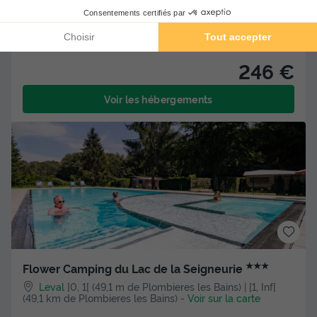
TENTE 2 personnes - Bungalow toilé LA CANADA 12 m²
(sans sanitaires privatifs)
Meilleur prix pour 7 nuits
246 €
Voir les hébergements
★★★
Flower Camping du Lac de la Seigneurie
Leval
]0, 1[ (49,1 m de Plombieres les Bains) | [1, Inf[
(49,1 km de Plombieres les Bains)
-
Voir sur la carte