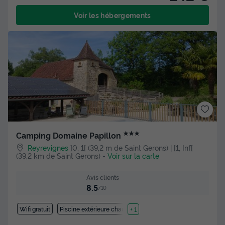
Voir les hébergements
★★★
Camping Domaine Papillon
Reyrevignes
]0, 1[ (39,2 m de Saint Gerons) | [1, Inf[
(39,2 km de Saint Gerons)
-
Voir sur la carte
Avis clients
8.5
/10
Wifi gratuit
Piscine extérieure chauffée
+ 1