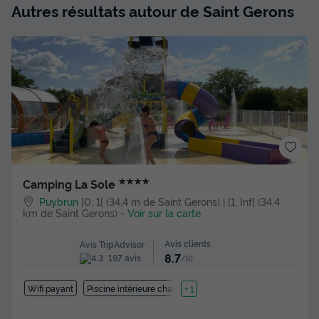
Autres résultats autour de Saint Gerons
★★★★
Camping La Sole
Puybrun
]0, 1[ (34,4 m de Saint Gerons) | [1, Inf[ (34,4
km de Saint Gerons)
-
Voir sur la carte
Avis clients
Avis TripAdvisor
8.7
197 avis
/10
Wifi payant
Piscine intérieure chauffée
+ 1