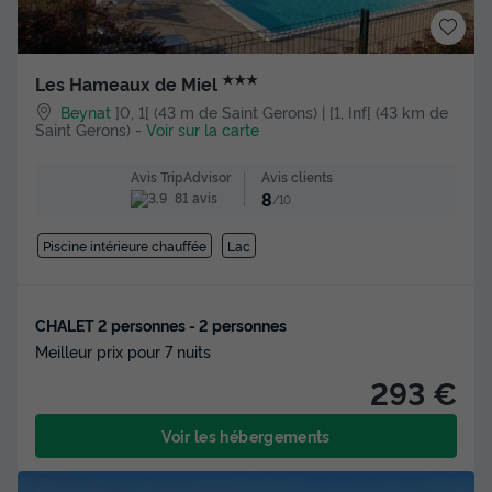
★★★
Les Hameaux de Miel
Beynat
]0, 1[ (43 m de Saint Gerons) | [1, Inf[ (43 km de
Saint Gerons)
-
Voir sur la carte
Avis clients
Avis TripAdvisor
8
81 avis
/10
Piscine intérieure chauffée
Lac
CHALET 2 personnes - 2 personnes
Meilleur prix pour 7 nuits
293 €
Voir les hébergements