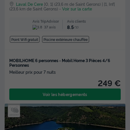
Laval De Cere
]0, 1[ (23,6 m de Saint Gerons) | [1, Inf[
(23,6 km de Saint Gerons)
-
Voir sur la carte
Avis clients
Avis TripAdvisor
8.5
37 avis
/10
Point Wifi gratuit
Piscine extérieure chauffée
MOBILHOME 6 personnes - Mobil Home 3 Pièces 4/6
Personnes
Meilleur prix pour 7 nuits
249 €
Voir les hébergements