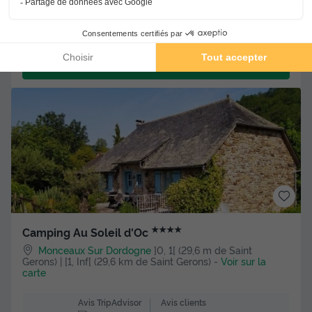
-30%
229 €
329 €
d'économie
Voir les hébergements
★★★★
Camping Au Soleil d'Oc
Monceaux Sur Dordogne
]0, 1[ (29,6 m de Saint
Gerons) | [1, Inf[ (29,6 km de Saint Gerons)
-
Voir sur la
carte
Avis clients
Avis TripAdvisor