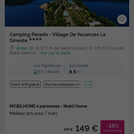
Camping Paradis - Village De Vacances La
★★★★
Gineste
Arnac
]0, 1[ (17,3 m de Saint Gerons) | [1, Inf[ (17,3 km de
Saint Gerons)
-
Voir sur la carte
Avis clients
Avis TripAdvisor
8.5
140 avis
/10
Point Wifi gratuit
Piscine extérieure chauffée
+ 4
MOBILHOME 4 personnes - Mobil Home
Meilleur prix pour 7 nuits
-15%
149 €
177 €
d'économie