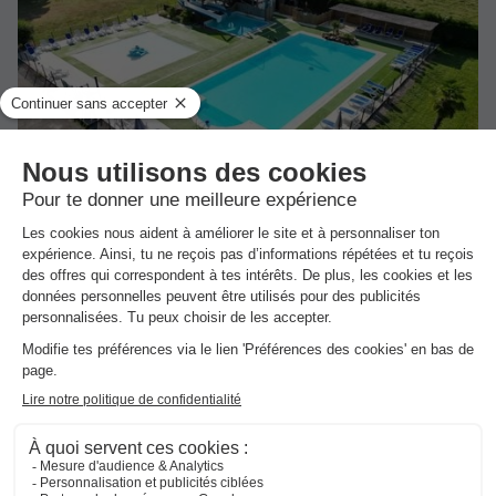
★★★★
Flower Camping L'Echo du Malpas
Argentat
]0, 1[ (29,1 m de Saint Gerons) | [1, Inf[ (29,1
km de Saint Gerons)
-
Voir sur la carte
Avis clients
8.4
/10
Wifi payant
Piscine extérieure chauffée
+ 3
MOBILHOME 6 personnes - Standard - 2 chambres - TV
Meilleur prix pour 7 nuits