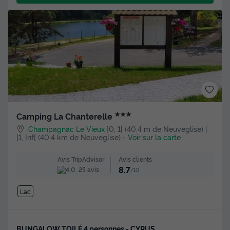
★★★
Camping La Chanterelle
Champagnac Le Vieux
]0, 1[ (40,4 m de Neuveglise) |
[1, Inf[ (40,4 km de Neuveglise)
-
Voir sur la carte
Avis clients
Avis TripAdvisor
8.7
25 avis
/10
Lac
BUNGALOW TOILÉ 4 personnes - CYRUS