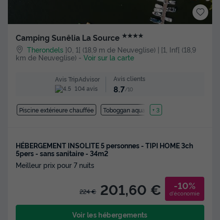
★★★★
Camping Sunêlia La Source
Therondels
]0, 1[ (18,9 m de Neuveglise) | [1, Inf[ (18,9
km de Neuveglise)
-
Voir sur la carte
Avis clients
Avis TripAdvisor
8.7
104 avis
/10
Piscine extérieure chauffée
Toboggan aquatique
+ 3
HÉBERGEMENT INSOLITE 5 personnes - TIPI HOME 3ch
5pers - sans sanitaire - 34m2
Meilleur prix pour 7 nuits
-10%
201,60 €
224 €
d'économie
Voir les hébergements