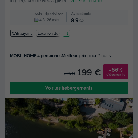
Inf[ (19,4 km de Neuveglise)
-
Voir sur la carte
Avis clients
Avis TripAdvisor
8.9
26 avis
/10
Wifi payant
Location de vélos
+ 1
MOBILHOME 4 personnes
Meilleur prix pour 7 nuits
-66%
199 €
595 €
d'économie
Voir les hébergements