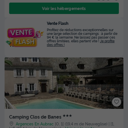
Voir les hébergements
Vente Flash
Profitez de réductions exceptionnelles sur
une large sélection de campings : à partir de
94 € la semaine. Ne laissez pas passer ces
offres limitées, elles partent vite !
Je profite
des offres !
★★★
Camping Clos de Banes
Argences En Aubrac
]0, 1[ (19,4 m de Neuveglise) | [1,