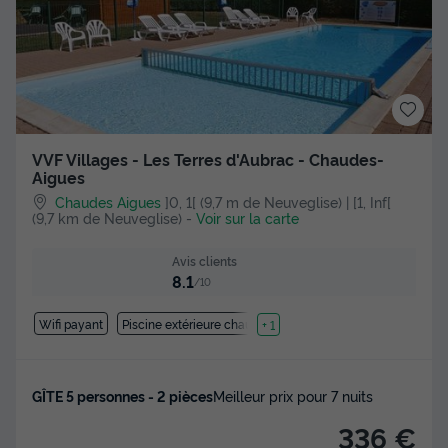
VVF Villages - Les Terres d'Aubrac - Chaudes-
Aigues
Chaudes Aigues
]0, 1[ (9,7 m de Neuveglise) | [1, Inf[
(9,7 km de Neuveglise)
-
Voir sur la carte
Avis clients
8.1
/10
Wifi payant
Piscine extérieure chauffée
+ 1
GÎTE 5 personnes - 2 pièces
Meilleur prix pour 7 nuits
336 €