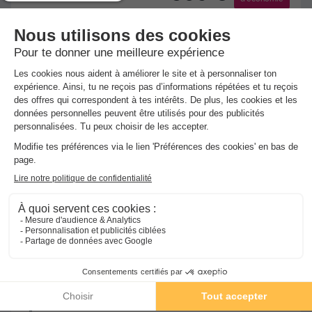
Voir les hébergements
VVF Villages - Les Gorges de l'Allier - Lavoûte-
★★★
Chilhac
Lavoute Chilhac
]0, 1[ (41,5 m de Neuveglise) | [1, Inf[
(41,5 km de Neuveglise)
-
Voir sur la carte
Piscine extérieure chauffée
Club enfant