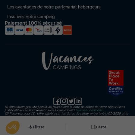
Les avantages de notre partenariat hébergeurs
Inscrivez votre camping
Paiement 100% sécurisé
(1) Annulation gratuite jusqu’à 30 jours avant la date de début de votre séjour (sans
justificatif et remboursement sous forme d'avoir).
Voir les conditions
(2) Réservez pour 1€ : offre valable sur les dates de séjour entre le 04/07/2026 et le
23/08/2026 inclus, en payant un acompte de 1€ sur le montant de l’hébergement
(hors frais de dossier, d’assurance et de traitement) puis un règlement en 3
échéances. Important : le paiement final de votre séjour est dû au plus tard 30 jours
Filtrer
Carte
avant votre date d'arrivée.