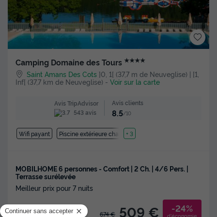
★★★★
Camping Domaine des Tours
Saint Amans Des Cots
]0, 1[ (37,7 m de Neuveglise) | [1,
Inf[ (37,7 km de Neuveglise)
-
Voir sur la carte
Avis clients
Avis TripAdvisor
8.5
543 avis
/10
Wifi payant
Piscine extérieure chauffée
+ 3
MOBILHOME 6 personnes - Comfort | 2 Ch. | 4/6 Pers. |
Terrasse surélevée
Meilleur prix pour 7 nuits
-24%
509 €
674 €
d'économie