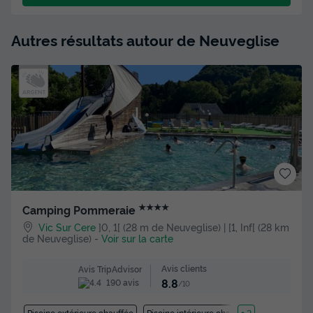
Autres résultats autour de Neuveglise
★★★★
Camping Pommeraie
Vic Sur Cere
]0, 1[ (28 m de Neuveglise) | [1, Inf[ (28 km
de Neuveglise)
-
Voir sur la carte
Avis clients
Avis TripAdvisor
8.8
190 avis
/10
Piscine extérieure chauffée
Piscine intérieure chauffée
+ 2