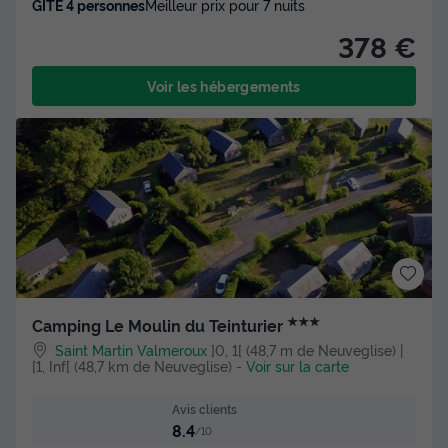
GÎTE 4 personnes
Meilleur prix pour 7 nuits
378 €
Voir les hébergements
★★★
Camping Le Moulin du Teinturier
Saint Martin Valmeroux
]0, 1[ (48,7 m de Neuveglise) |
[1, Inf[ (48,7 km de Neuveglise)
-
Voir sur la carte
Avis clients
8.4
/10