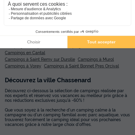
Réservez dès maintenant, payez en 4 fois
avec Alma et partez en toute tranquillité.
Suggestions de recherche :
Campings en Puy-de-Dôme
Campings en Haute-Loire
Campings en Cantal
Campings à Saint Remy sur Durolle
Campings à Murol
Campings à Vorey
Campings à Saint Bonnet Pres Orcival
Découvrez la ville Chassenard
Découvrez ci-dessous la sélection de campings réalisée par
nos experts et réservez vos vacances au meilleur prix grâce à
nos réductions exclusives jusqu'à -60% !
Que vous soyez à la recherche d'un camping calme à la
campagne ou d'un camping familial avec parc aquatique, vous
trouverez forcément le camping idéal pour vos prochaines
vacances grâce à notre large choix d'offres.