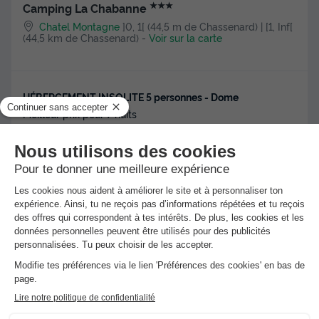
★★★
Camping La Chabanne
Chatel Montagne
]0, 1[ (44,5 m de Chassenard) | [1, Inf[
(44,5 km de Chassenard)
-
Voir sur la carte
HÉBERGEMENT INSOLITE 5 personnes - Dome
Meilleur prix pour 7 nuits
778 €
Voir les hébergements
Réservez l'esprit tranquille avec
l'Annulation Gratuite !
Réservez sereinement votre prochain séjour
grâce à l'annulation gratuite jusqu'à J-30 sur
l'ensemble des séjours (1).
Nouveau : Paiement en 4 fois !