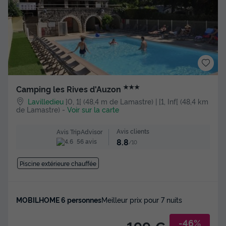
★★★
Camping les Rives d'Auzon
Lavilledieu
]0, 1[ (48,4 m de Lamastre) | [1, Inf[ (48,4 km
de Lamastre)
-
Voir sur la carte
Avis clients
Avis TripAdvisor
8.8
56 avis
/10
Piscine extérieure chauffée
MOBILHOME 6 personnes
Meilleur prix pour 7 nuits
-46%