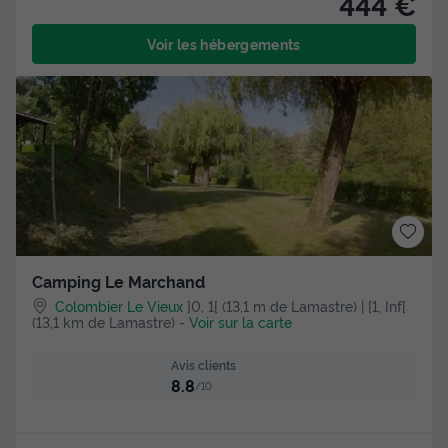
444 €
Voir les hébergements
Camping Le Marchand
Colombier Le Vieux
]0, 1[ (13,1 m de Lamastre) | [1, Inf[
(13,1 km de Lamastre)
-
Voir sur la carte
Avis clients
8.8
/10