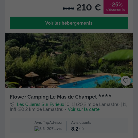
-25%
210 €
280 €
d'économie
Voir les hébergements
★★★★
Flower Camping Le Mas de Champel
Les Ollieres Sur Eyrieux
]0, 1[ (20,2 m de Lamastre) | [1,
Inf[ (20,2 km de Lamastre)
-
Voir sur la carte
Avis clients
Avis TripAdvisor
8.2
207 avis
/10