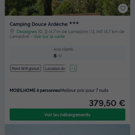
★★★
Camping Douce Ardèche
Desaignes
]0, 1[ (4,7 m de Lamastre) | [1, Inf[ (4,7 km de
Lamastre)
-
Voir sur la carte
Avis clients
8
/10
Point Wifi gratuit
Location de vélos
+ 1
MOBILHOME 4 personnes
Meilleur prix pour 7 nuits
379,50 €
Voir les hébergements