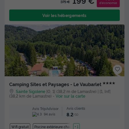
199 €
375 €
d'économie
Voir les hébergements
★★★★
Camping Sites et Paysages - Le Vaubarlet
Sainte Sigolene
]0, 1[ (38,2 m de Lamastre) | [1, Inf[
(38,2 km de Lamastre)
-
Voir sur la carte
Avis clients
Avis TripAdvisor
8.2
94 avis
/10
Wifi gratuit
Piscine extérieure chauffée
+ 1