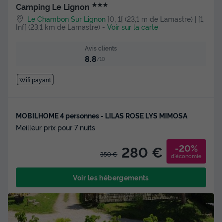
★★★
Camping Le Lignon
Le Chambon Sur Lignon
]0, 1[ (23,1 m de Lamastre) | [1,
Inf[ (23,1 km de Lamastre)
-
Voir sur la carte
Avis clients
8.8
/10
Wifi payant
MOBILHOME 4 personnes - LILAS ROSE LYS MIMOSA
Meilleur prix pour 7 nuits
-20%
280 €
350 €
d'économie
Voir les hébergements