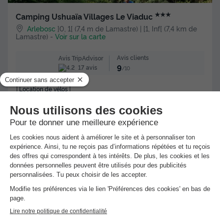
★★★
Camping Ushuaïa Villages Le Viaduc
Arlebosc
]0, 1[ (7,4 m de Lamastre) | [1, Inf[ (7,4 km de
Lamastre)
-
Voir sur la carte
Avis clients
Avis TripAdvisor
9
17 avis
/10
Location de vélos
HÉBERGEMENT INSOLITE 2 personnes - Tente Bivouac
perchée
Meilleur prix pour 7 nuits
175 €
Voir les hébergements