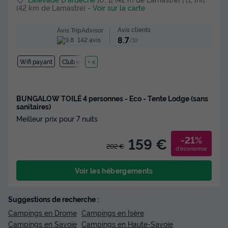
(42 km de Lamastre)
-
Voir sur la carte
Avis clients
Avis TripAdvisor
8.7
142 avis
/10
Wifi payant
Club enfant
+ 4
BUNGALOW TOILÉ 4 personnes - Eco - Tente Lodge (sans
sanitaires)
Meilleur prix pour 7 nuits
-21%
159 €
202 €
d'économie
Voir les hébergements
Suggestions de recherche :
Campings en Drome
Campings en Isère
Campings en Savoie
Campings en Haute-Savoie