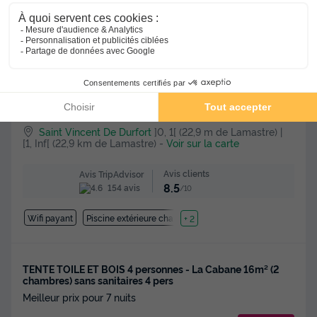
★★★★
Camping Coeur d'Ardèche
Saint Vincent De Durfort
]0, 1[ (22,9 m de Lamastre) |
[1, Inf[ (22,9 km de Lamastre)
-
Voir sur la carte
Avis clients
Avis TripAdvisor
8.5
154 avis
/10
Wifi payant
Piscine extérieure chauffée
+ 2
TENTE TOILE ET BOIS 4 personnes - La Cabane 16m² (2
chambres) sans sanitaires 4 pers
Meilleur prix pour 7 nuits