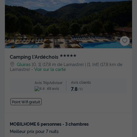
★★★★★
Camping l'Ardéchois
Gluiras
]0, 1[ (17,8 m de Lamastre) | [1, Inf[ (17,8 km de
Lamastre)
-
Voir sur la carte
Avis clients
Avis TripAdvisor
7.8
49 avis
/10
Point Wifi gratuit
MOBILHOME 6 personnes - 3 chambres
Meilleur prix pour 7 nuits