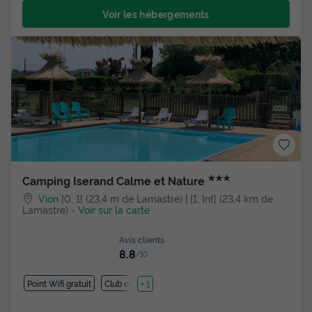
Voir les hébergements
★★★
Camping Iserand Calme et Nature
Vion
]0, 1[ (23,4 m de Lamastre) | [1, Inf[ (23,4 km de
Lamastre)
-
Voir sur la carte
Avis clients
8.8
/10
Point Wifi gratuit
Club enfant
+ 1