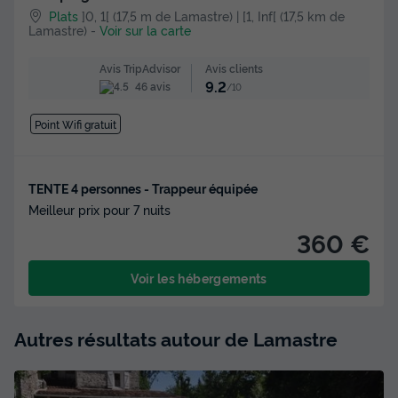
Plats
]0, 1[ (17,5 m de Lamastre) | [1, Inf[ (17,5 km de
Lamastre)
-
Voir sur la carte
Avis clients
Avis TripAdvisor
9.2
46 avis
/10
Point Wifi gratuit
TENTE 4 personnes - Trappeur équipée
Meilleur prix pour 7 nuits
360 €
Voir les hébergements
Autres résultats autour de Lamastre