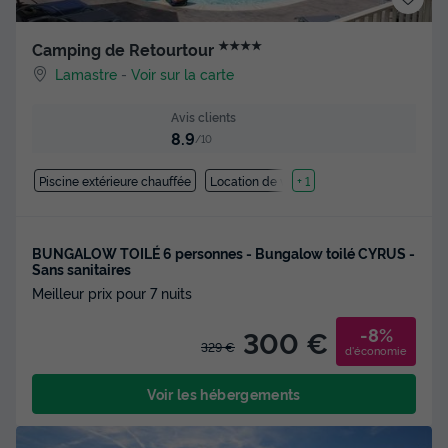
★★★★
Camping de Retourtour
Lamastre
-
Voir sur la carte
Avis clients
8.9
/10
Piscine extérieure chauffée
Location de vélos
+ 1
BUNGALOW TOILÉ 6 personnes - Bungalow toilé CYRUS -
Sans sanitaires
Meilleur prix pour 7 nuits
-8%
300 €
329 €
d'économie
Voir les hébergements