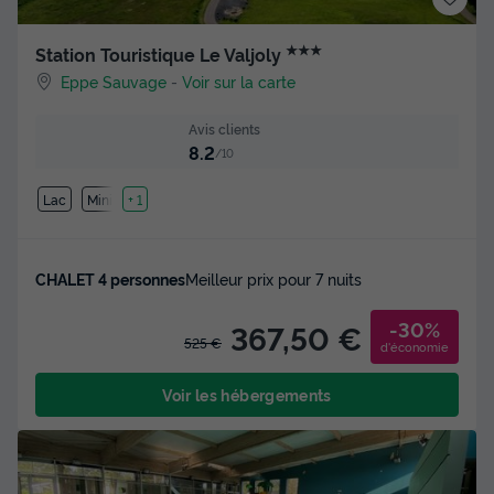
★★★
Station Touristique Le Valjoly
Eppe Sauvage
-
Voir sur la carte
Avis clients
8.2
/10
Lac
Mini-golf
+ 1
CHALET 4 personnes
Meilleur prix pour 7 nuits
-30%
367,50 €
525 €
d'économie
Voir les hébergements