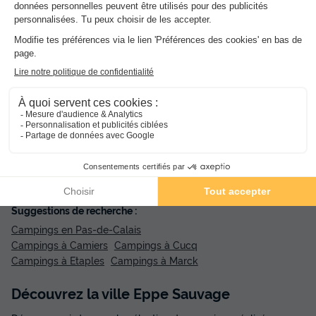
Réservez l'esprit tranquille avec
l'Annulation Gratuite !
Réservez sereinement votre prochain séjour
grâce à l'annulation gratuite jusqu'à J-30 sur
l'ensemble des séjours (1).
Nouveau : Paiement en 4 fois !
Réservez dès maintenant, payez en 4 fois
avec Alma et partez en toute tranquillité.
Suggestions de recherche :
Campings en Pas-de-Calais
Campings à Camiers
Campings à Cucq
Campings à Etaples
Campings à Marck
Découvrez la ville Eppe Sauvage