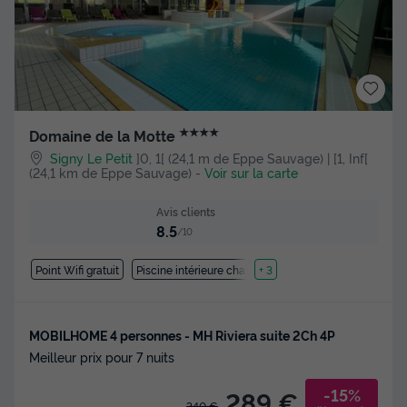
★★★★
Domaine de la Motte
Signy Le Petit
]0, 1[ (24,1 m de Eppe Sauvage) | [1, Inf[
(24,1 km de Eppe Sauvage)
-
Voir sur la carte
Avis clients
8.5
/10
Point Wifi gratuit
Piscine intérieure chauffée
+ 3
MOBILHOME 4 personnes - MH Riviera suite 2Ch 4P
Meilleur prix pour 7 nuits
-15%
289 €
340 €