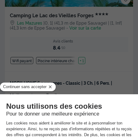
★★★★
Camping Le Lac des Vieilles Forges
Les Mazures
]0, 1[ (41,3 m de Eppe Sauvage) | [1, Inf[
(41,3 km de Eppe Sauvage)
-
Voir sur la carte
Avis clients
8.4
/10
Wifi payant
Piscine intérieure chauffée
+ 1
MOBILHOME 6 personnes - Classic | 3 Ch. | 6 Pers. |
Terrasse surélevée
Meilleur prix pour 7 nuits
-25%
376 €
506 €
d'économie
Voir les hébergements