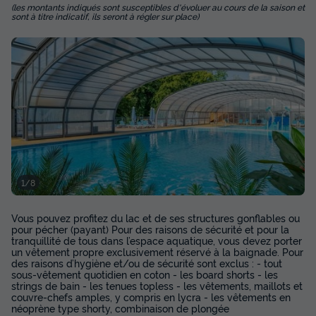
(les montants indiqués sont susceptibles d'évoluer au cours de la saison et
sont à titre indicatif, ils seront à régler sur place)
MOBILHOME 6 personnes - Comfort | 3 Ch.
| 6 Pers. | Terrasse surélevée
Surface
Adultes
Chambres
Salle de bain
32m²
6
3
1
Terrasse semi-couverte
Animaux autorisés *
Cafetière
Congélateur
Réfrigérateur
+ 2
1/8
MOBILHOME 6 personnes - Comfort | 3 Ch. | 6 Pers. |
Vous pouvez profitez du lac et de ses structures gonflables ou
Terrasse surélevée
pour pécher (payant) Pour des raisons de sécurité et pour la
tranquillité de tous dans l’espace aquatique, vous devez porter
du
04/09/2026
au
11/09/2026
un vêtement propre exclusivement réservé à la baignade. Pour
Modifier les dates
des raisons d’hygiène et/ou de sécurité sont exclus : - tout
sous-vêtement quotidien en coton - les board shorts - les
Meilleur prix pour 7 nuits
strings de bain - les tenues topless - les vêtements, maillots et
couvre-chefs amples, y compris en lycra - les vêtements en
536 €
-24%
405 €
néoprène type shorty, combinaison de plongée