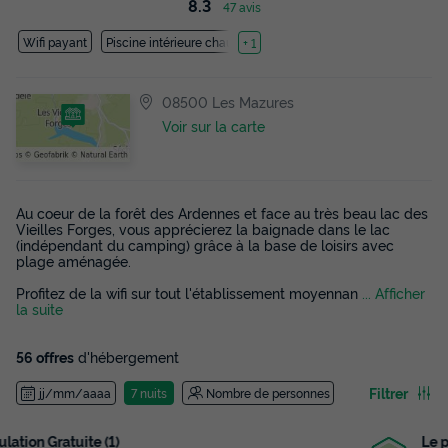
8.3
47 avis
Wifi payant
Piscine intérieure chauffée
+ 1
08500 Les Mazures
Voir sur la carte
Au coeur de la forêt des Ardennes et face au très beau lac des
Vieilles Forges, vous apprécierez la baignade dans le lac
(indépendant du camping) grâce à la base de loisirs avec
plage aménagée.
Profitez de la wifi sur tout l'établissement moyennan
... Afficher
la suite
56 offres
d'hébergement
Filtrer
jj/mm/aaaa
7 nuits
Nombre de personnes
Le plus grand choix