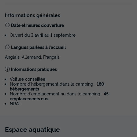
Terrasse semi-couverte
Animaux autorisés *
Cafetière
Congélateur
Réfrigérateur
+ 2
Informations générales
Date et heures d’ouverture
Ouvert du 3 avril au 1 septembre
MOBILHOME 6 personnes - Mobil-home | Classic | 3 Ch. | 6
Pers. | Terrasse surélevée | Clim.
Langues parlées à l'accueil
du
04/09/2026
au
11/09/2026
Modifier les dates
Anglais, Allemand, Français
Meilleur prix pour 7 nuits
Informations pratiques
528 €
-25%
391 €
d'économie
Voiture conseillée
Nombre d'hébergement dans le camping :
180
Prix de comparaison
hébergements
Nombre d'emplacement nu dans le camping :
45
Voir les disponibilités
emplacements nus
NRA :
Espace
aquatique