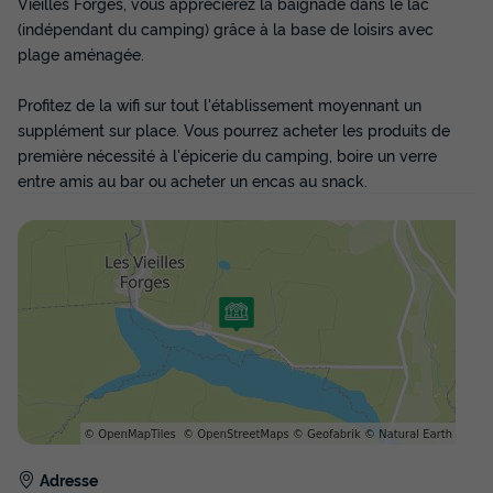
Vieilles Forges, vous apprécierez la baignade dans le lac
(indépendant du camping) grâce à la base de loisirs avec
plage aménagée.
Profitez de la wifi sur tout l'établissement moyennant un
MOBILHOME 8 personnes - Mobil-home |
supplément sur place. Vous pourrez acheter les produits de
Classic | 3 Ch. | 6/8 Pers. | Terrasse
première nécessité à l'épicerie du camping, boire un verre
surélevée
entre amis au bar ou acheter un encas au snack.
Surface
Adultes
Enfants
Chambres
Salle de bain
34m²
6
2
3
1
Terrasse semi-couverte
Animaux autorisés *
Cafetière
Congélateur
Réfrigérateur
+ 2
MOBILHOME 8 personnes - Mobil-home | Classic | 3 Ch. |
6/8 Pers. | Terrasse surélevée
du
04/09/2026
au
11/09/2026
Modifier les dates
Meilleur prix pour 7 nuits
Adresse