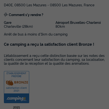
508 €
D40E, 08500 Les Mazures - 08500 Les Mazures, France
-25%
378 €
d'économie
Comment s'y rendre ?
Prix de comparaison
Gare
Aéroport Bruxelles-Charleroi
Voir les disponibilités
Charleville (28km)
80km
Arrêt de bus à moins d'1km du camping
Ce camping a reçu la satisfaction client Bronze !
L’établissement a reçu cette distinction basée sur les notes des
clients concernant leur satisfaction du camping, sa localisation,
la qualité de la réception et la qualité des animations.
MOBILHOME 6 personnes - Mobil-home |
Classic | 3 Ch. | 6 Pers. | Terrasse surélevée
| Clim.
Surface
Adultes
Chambres
Salle de bain
32m²
6
3
1
2021