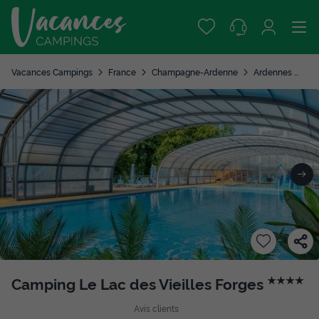
Vacances Campings
France
Champagne-Ardenne
Ardennes
Le
Camping Le Lac des Vieilles Forges
★★★★
Avis clients