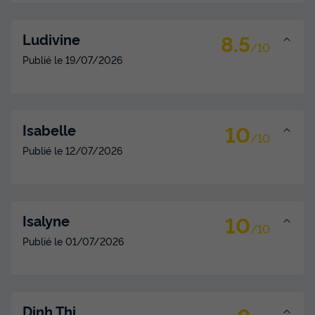
Voir les disponibilités
8.5
Ludivine
/10
Publié le
19/07/2026
10
Isabelle
/10
Publié le
12/07/2026
MOBILHOME 8 personnes - Premium | 3
Ch. | 6/8 Pers. | Terrasse surélevée
Surface
Adultes
Enfants
Chambres
Salle de bain
10
Isalyne
/10
35m²
6
2
3
1
Publié le
01/07/2026
Terrasse semi-couverte
Animaux autorisés *
Cafetière
Lave-vaisselle
Congélateur
+ 3
9
Dinh Thi