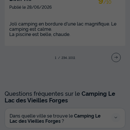
/10
MOBILHOME 8 personnes - Premium | 3 Ch. | 6/8 Pers. |
Publié le
28/06/2026
Terrasse surélevée
du
04/09/2026
au
11/09/2026
Modifier les dates
Joli camping en bordure d'une lac magnifique. Le
camping est calme.
Meilleur prix pour 7 nuits
La piscine est belle, chaude.
583 €
-22%
450 €
d'économie
Prix de comparaison
1
2
3
4
...
10
11
Voir les disponibilités
Questions fréquentes sur le
Camping Le
Lac des Vieilles Forges
Dans quelle ville se trouve le
Camping Le
Lac des Vieilles Forges
?