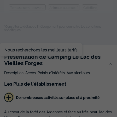
Terrasse semi-couverte
Animaux autorisés *
Cafetière
Congélateur
Réfrigérateur
+ 2
*Consulter le détail de l'hébergement pour connaitre les conditions
spécifiques
MOBILHOME 6 personnes - Classic | 3 Ch. | 6 Pers. |
Terrasse surélevée
du
04/09/2026
au
11/09/2026
Nous recherchons les meilleurs tarifs
Modifier les dates
Présentation de Camping Le Lac des
Meilleur prix pour 7 nuits
Vieilles Forges
506 €
-25%
376 €
d'économie
Description, Accès, Points d’intérêts, Aux alentours
Prix de comparaison
Les
Plus
de l'établissement
Voir les disponibilités
De nombreuses activités sur place et à proximité
Au coeur de la forêt des Ardennes et face au très beau lac des