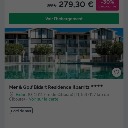
-30%
279,30 €
399 €
d'économie
Voir l'hébergement
★★★★
Mer & Golf Bidart Residence Ilbarritz
Bidart
]0, 1[ (11,7 m de Ciboure) | [1, Inf[ (11,7 km de
Ciboure)
-
Voir sur la carte
Bord de mer