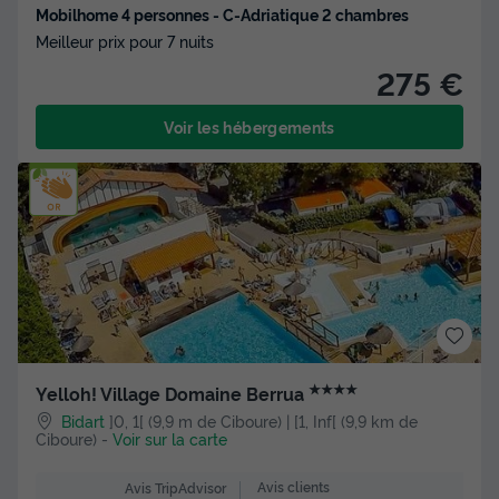
Mobilhome 4 personnes - C-Adriatique 2 chambres
Meilleur prix pour 7 nuits
275 €
Voir les hébergements
★★★★
Yelloh! Village Domaine Berrua
Bidart
]0, 1[ (9,9 m de Ciboure) | [1, Inf[ (9,9 km de
Ciboure)
-
Voir sur la carte
Avis clients
Avis TripAdvisor