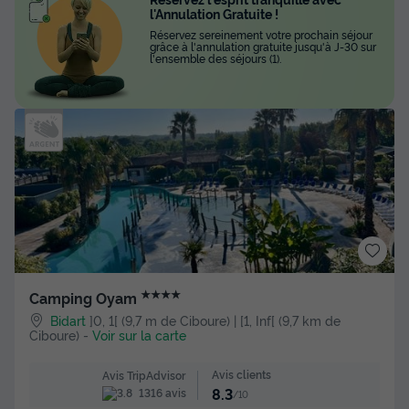
l'Annulation Gratuite !
Réservez sereinement votre prochain séjour
grâce à l'annulation gratuite jusqu'à J-30 sur
l'ensemble des séjours (1).
★★★★
Camping Oyam
Bidart
]0, 1[ (9,7 m de Ciboure) | [1, Inf[ (9,7 km de
Ciboure)
-
Voir sur la carte
Avis clients
Avis TripAdvisor
8.3
1316 avis
/10