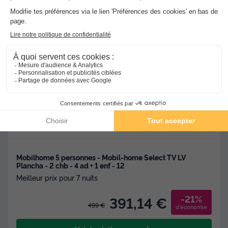
★★★★
Camping Suhiberry
Urrugne
]0, 1[ (1,3 m de Ciboure) | [1, Inf[ (1,3 km de
Ciboure)
-
Voir sur la carte
Avis clients
8.2
/10
Point Wifi gratuit
Piscine extérieure chauffée
+ 3
Mobilhome 5 personnes - Mobil-home Select TV LV
Plancha - 2 chb - 4 ad + 1 enf - 12
Meilleur prix pour 7 nuits
-21%
391,14 €
499 €
d'économie