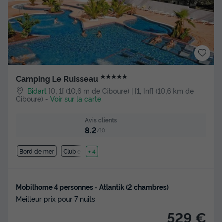
★★★★★
Camping Le Ruisseau
Bidart
]0, 1[ (10,6 m de Ciboure) | [1, Inf[ (10,6 km de
Ciboure)
-
Voir sur la carte
Avis clients
8.2
/10
Bord de mer
Club enfant
+ 4
Mobilhome 4 personnes - Atlantik (2 chambres)
Meilleur prix pour 7 nuits
529 €