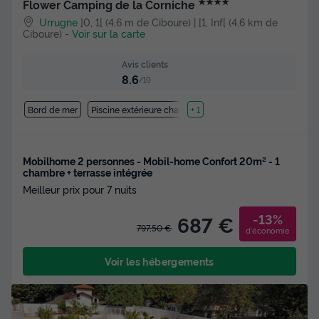
★★★★
Flower Camping de la Corniche
Urrugne
]0, 1[ (4,6 m de Ciboure) | [1, Inf[ (4,6 km de
Ciboure)
-
Voir sur la carte
Avis clients
8.6
/10
Bord de mer
Piscine extérieure chauffée
+ 1
Mobilhome 2 personnes - Mobil-home Confort 20m² - 1
chambre + terrasse intégrée
Meilleur prix pour 7 nuits
-13%
687 €
797,50 €
d'économie
Voir les hébergements