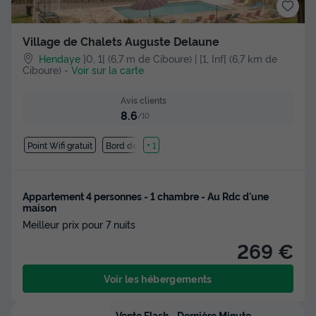
Village de Chalets Auguste Delaune
Hendaye
]0, 1[ (6,7 m de Ciboure) | [1, Inf[ (6,7 km de
Ciboure)
-
Voir sur la carte
Avis clients
8.6
/10
Point Wifi gratuit
Bord de mer
+ 1
Appartement 4 personnes - 1 chambre - Au Rdc d'une
maison
Meilleur prix pour 7 nuits
269 €
Voir les hébergements
Vente Flash - Dernière Minute