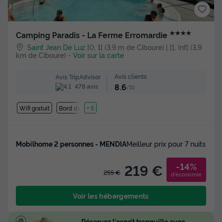
★★★★
Camping Paradis - La Ferme Erromardie
Saint Jean De Luz
]0, 1[ (3,9 m de Ciboure) | [1, Inf[ (3,9
km de Ciboure)
-
Voir sur la carte
Avis clients
Avis TripAdvisor
8.6
478 avis
/10
Wifi gratuit
Bord de mer
+ 5
Mobilhome 2 personnes - MENDIA
Meilleur prix pour 7 nuits
-14%
219 €
255 €
d'économie
Voir les hébergements
Réservez l'esprit tranquille avec