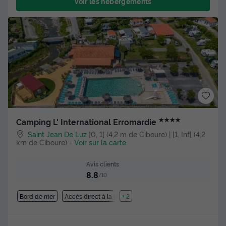
Voir les hébergements
★★★★
Camping L' International Erromardie
Saint Jean De Luz
]0, 1[ (4,2 m de Ciboure) | [1, Inf[ (4,2
km de Ciboure)
-
Voir sur la carte
Avis clients
8.8
/10
Bord de mer
Accès direct à la plage
+ 2