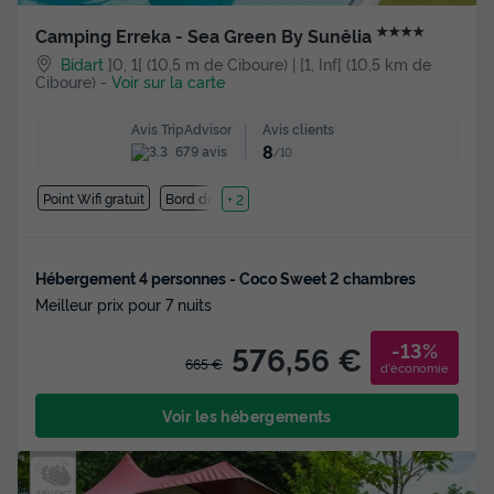
★★★★
Camping Erreka - Sea Green By Sunêlia
Bidart
]0, 1[ (10,5 m de Ciboure) | [1, Inf[ (10,5 km de
Ciboure)
-
Voir sur la carte
Avis clients
Avis TripAdvisor
8
679 avis
/10
Point Wifi gratuit
Bord de mer
+ 2
Hébergement 4 personnes - Coco Sweet 2 chambres
Meilleur prix pour 7 nuits
-13%
576,56 €
665 €
d'économie
Voir les hébergements