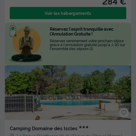
284 €
Voir les hébergements
Réservez l'esprit tranquille avec
l'Annulation Gratuite !
Réservez sereinement votre prochain séjour
grâce à l'annulation gratuite jusqu'à J-30 sur
l'ensemble des séjours (1).
★★★
Camping Domaine des Iscles
La Roque D'antheron
]0, 1[ (22,4 m de Cheval Blanc) |