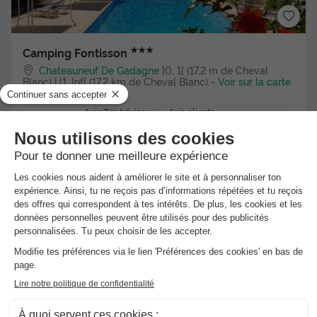
★★★
Camping Fontisson
Chateauneuf De Gadagne
]0, 1[ (17,2 m de Cheval
Blanc) | [1, Inf[ (17,2 km de Cheval Blanc)
-
Voir sur la carte
Avis clients
Avis TripAdvisor
9
72 avis
/10
Wifi gratuit
MOBILHOME 5 personnes - 2 chambres 4/5 places
Meilleur prix pour 7 nuits
189 €
Voir l'hébergement