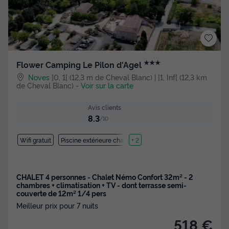
★★★
Flower Camping Le Pilon d'Agel
Noves
]0, 1[ (12,3 m de Cheval Blanc) | [1, Inf[ (12,3 km
de Cheval Blanc)
-
Voir sur la carte
Avis clients
8.3
/10
Wifi gratuit
Piscine extérieure chauffée
+ 2
CHALET 4 personnes - Chalet Némo Confort 32m² - 2
chambres + climatisation + TV - dont terrasse semi-
couverte de 12m² 1/4 pers
Meilleur prix pour 7 nuits
518 €