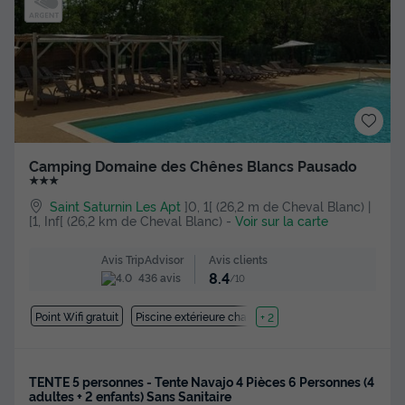
Camping Domaine des Chênes Blancs Pausado
★★★
Saint Saturnin Les Apt
]0, 1[ (26,2 m de Cheval Blanc) |
[1, Inf[ (26,2 km de Cheval Blanc)
-
Voir sur la carte
Avis clients
Avis TripAdvisor
8.4
436 avis
/10
Point Wifi gratuit
Piscine extérieure chauffée
+ 2
TENTE 5 personnes - Tente Navajo 4 Pièces 6 Personnes (4
adultes + 2 enfants) Sans Sanitaire