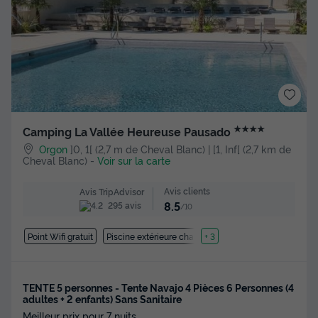
★★★★
Camping La Vallée Heureuse Pausado
Orgon
]0, 1[ (2,7 m de Cheval Blanc) | [1, Inf[ (2,7 km de
Cheval Blanc)
-
Voir sur la carte
Avis clients
Avis TripAdvisor
8.5
295 avis
/10
Point Wifi gratuit
Piscine extérieure chauffée
+ 3
TENTE 5 personnes - Tente Navajo 4 Pièces 6 Personnes (4
adultes + 2 enfants) Sans Sanitaire
Meilleur prix pour 7 nuits