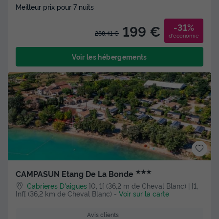
Meilleur prix pour 7 nuits
-31%
199 €
288,41 €
d'économie
Voir les hébergements
★★★
CAMPASUN Etang De La Bonde
Cabrieres D'aigues
]0, 1[ (36,2 m de Cheval Blanc) | [1,
Inf[ (36,2 km de Cheval Blanc)
-
Voir sur la carte
Avis clients