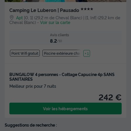
★★★★
Camping Le Luberon | Pausado
Apt
]0, 1[ (29,2 m de Cheval Blanc) | [1, Inf[ (29,2 km de
Cheval Blanc)
-
Voir sur la carte
Avis clients
8.2
/10
Point Wifi gratuit
Piscine extérieure chauffée
+ 1
BUNGALOW 4 personnes - Cottage Capucine 4p SANS
SANITAIRES
Meilleur prix pour 7 nuits
242 €
Voir les hébergements
Suggestions de recherche :