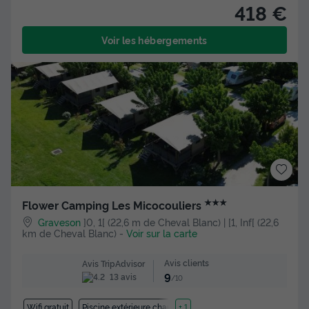
418 €
Voir les hébergements
★★★
Flower Camping Les Micocouliers
Graveson
]0, 1[ (22,6 m de Cheval Blanc) | [1, Inf[ (22,6
km de Cheval Blanc)
-
Voir sur la carte
Avis clients
Avis TripAdvisor
9
13 avis
/10
Wifi gratuit
Piscine extérieure chauffée
+ 1