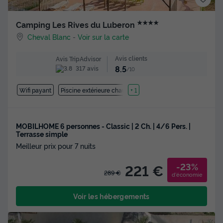
★★★★
Camping Les Rives du Luberon
Cheval Blanc
-
Voir sur la carte
Avis clients
Avis TripAdvisor
8.5
317 avis
/10
Wifi payant
Piscine extérieure chauffée
+ 1
MOBILHOME 6 personnes - Classic | 2 Ch. | 4/6 Pers. |
Terrasse simple
Meilleur prix pour 7 nuits
-23%
221 €
289 €
d'économie
Voir les hébergements