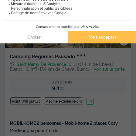
★★★
Camping Pegomas Pausado
Saint Remy De Provence
]0, 1[ (17,4 m de Cheval
Blanc) | [1, Inf[ (17,4 km de Cheval Blanc)
-
Voir sur la carte
Avis clients
9.4
/10
Point Wifi gratuit
Piscine extérieure chauffée
+ 1
MOBILHOME 2 personnes - Mobil-home 2 places Cosy
Meilleur prix pour 7 nuits