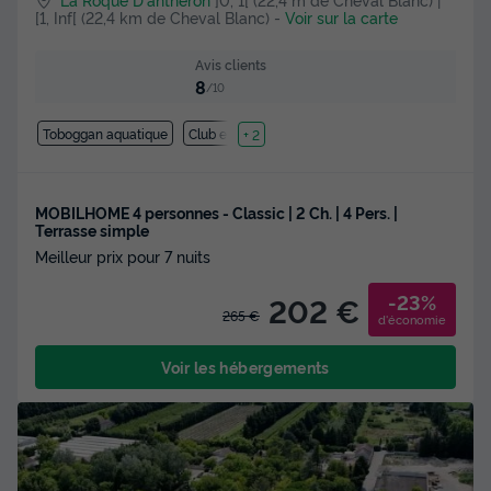
[1, Inf[ (22,4 km de Cheval Blanc)
-
Voir sur la carte
Avis clients
8
/10
Toboggan aquatique
Club enfant
+ 2
MOBILHOME 4 personnes - Classic | 2 Ch. | 4 Pers. |
Terrasse simple
Meilleur prix pour 7 nuits
-23%
202 €
265 €
d'économie
Voir les hébergements