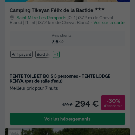
★★★
Camping Tikayan Félix de la Bastide
Saint Mitre Les Remparts
]0, 1[ (37,2 m de Cheval
Blanc) | [1, Inf[ (37,2 km de Cheval Blanc)
-
Voir sur la carte
Avis clients
7.6
/10
Wifi payant
Bord de mer
+ 1
TENTE TOILE ET BOIS 5 personnes - TENTE LODGE
KENYA. (pas de salle d’eau)
Meilleur prix pour 7 nuits
-30%
294 €
420 €
d'économie
Voir les hébergements