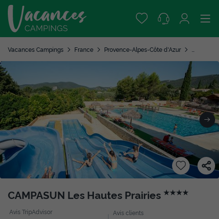
Vacances Campings
France
Provence-Alpes-Côte d'Azur
Vaucluse
CAMPASUN Les Hautes Prairies
★★★★
Avis TripAdvisor
Avis clients