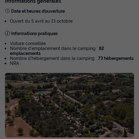
Informations générales
MOBILHOME 6 personnes - Provence -
32m² - 3 chambres
Date et heures d’ouverture
Annulation gratuite
Ouvert du 5 avril au 13 octobre
Surface
Adultes
Chambres
Salle de bain
Informations pratiques
32m²
6
3
1
Voiture conseillée
Terrasse couverte
Climatisation
Voir le plan 2D
Nombre d'emplacement dans le camping :
82
emplacements
Animaux autorisés *
Cafetière
Lave-vaisselle
+ 5
Nombre d'hébergement dans le camping :
73 hébergements
NRA :
MOBILHOME 6 personnes - Provence - 32m² - 3 chambres
du
20/09/2026
au
27/09/2026
Modifier les dates
Meilleur prix pour 7 nuits
Voir la carte
482 €
Voir les disponibilités