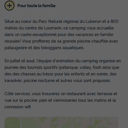
Pour toute la famille
Situe au coeur du Parc Naturel régional du Luberon et à 800
MOBILHOME 4 personnes - Panoramique -
24m² - 2 chambres
mètres du centre de Loumarin, ce camping vous accueille
dans un cadre exceptionnel pour des vacances en famille
Annulation gratuite
réussies! Vous profiterez de sa grande piscine chauffée avec
Surface
Adultes
Chambres
Salle de bain
pataugeoire et des toboggans aquatiques.
24m²
4
2
1
En juillet et aout, l'équipe d'animation du camping organise en
Terrasse couverte
Climatisation
Voir le plan 2D
journée des tournois sportifs (pétanque, volley, foot) ainsi que
Animaux autorisés *
Cafetière
Réfrigérateur
+ 4
des des chasses au trésor pour les enfants et en soirée, des
karaokés, piscine nocturne et autres vous sont proposés.
MOBILHOME 4 personnes - Panoramique - 24m² - 2
Côté services, vous trouverez un restaurant avec terrasse et
chambres
vue sur la piscine, pain et viennoiseries tous les matins et la
du
20/09/2026
au
27/09/2026
connexion wifi.
Modifier les dates
Meilleur prix pour 7 nuits
426 €