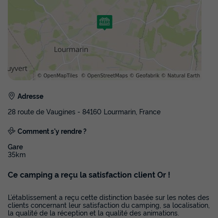
Voir les disponibilités
Adresse
28 route de Vaugines - 84160 Lourmarin, France
Comment s'y rendre ?
MOBILHOME 4 personnes - Gordes - 28m²
- 2 chambres
Gare
35km
Annulation gratuite
Récent
Ce camping a reçu la satisfaction client Or !
Surface
Adultes
Chambres
Salle de bain
28m²
4
2
1
L’établissement a reçu cette distinction basée sur les notes des
Terrasse couverte
Climatisation
Voir le plan 2D
clients concernant leur satisfaction du camping, sa localisation,
la qualité de la réception et la qualité des animations.
Animaux autorisés *
Cafetière
Lave-vaisselle