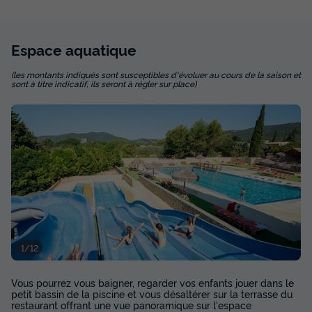
Espace
aquatique
(les montants indiqués sont susceptibles d'évoluer au cours de la saison et
sont à titre indicatif, ils seront à régler sur place)
MOBILHOME 4 personnes - Lourmarin -
32m² - 2 chambres
Annulation gratuite
Récent
Surface
Adultes
Chambres
Salle de bain
32m²
4
2
1
Terrasse couverte
Climatisation
Voir le plan 2D
1/12
Animaux autorisés *
Cafetière
Lave-vaisselle
+ 5
Vous pourrez vous baigner, regarder vos enfants jouer dans le
petit bassin de la piscine et vous désaltérer sur la terrasse du
MOBILHOME 4 personnes - Lourmarin - 32m² - 2
restaurant offrant une vue panoramique sur l'espace