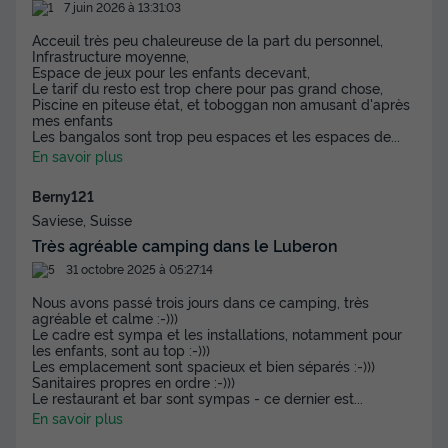
7 juin 2026 à 13:31:03
580 €
Acceuil très peu chaleureuse de la part du personnel,
Infrastructure moyenne,
Espace de jeux pour les enfants decevant,
Voir les disponibilités
Le tarif du resto est trop chere pour pas grand chose,
Piscine en piteuse état, et toboggan non amusant d'après
mes enfants
Les bangalos sont trop peu espaces et les espaces de
...
En savoir plus
Berny121
Saviese, Suisse
Très agréable camping dans le Luberon
31 octobre 2025 à 05:27:14
Nous avons passé trois jours dans ce camping, très
agréable et calme :-)))
Le cadre est sympa et les installations, notamment pour
les enfants, sont au top :-)))
Les emplacement sont spacieux et bien séparés :-)))
Sanitaires propres en ordre :-)))
Le restaurant et bar sont sympas - ce dernier est
...
En savoir plus