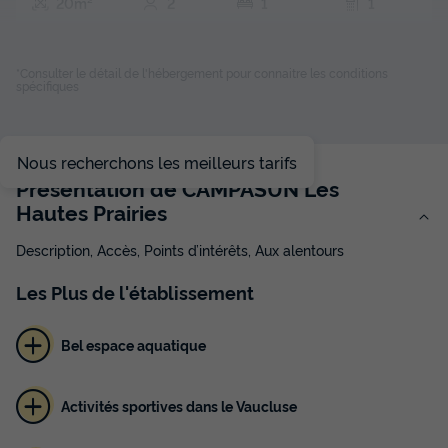
20m²
2
1
1
Terrasse couverte
Climatisation
Voir le plan 2D
Animaux autorisés *
Cafetière
Congélateur
+ 5
*Consulter le détail de l'hébergement pour connaitre les conditions
spécifiques
MOBILHOME 2 personnes - Key west - 20m² - 1 Chambre
Nous recherchons les meilleurs tarifs
du
15/09/2026
au
22/09/2026
Présentation de CAMPASUN Les
Modifier les dates
Hautes Prairies
Meilleur prix pour 7 nuits
412 €
Description, Accès, Points d’intérêts, Aux alentours
Voir les disponibilités
Les
Plus
de l'établissement
Bel espace aquatique
Activités sportives dans le Vaucluse