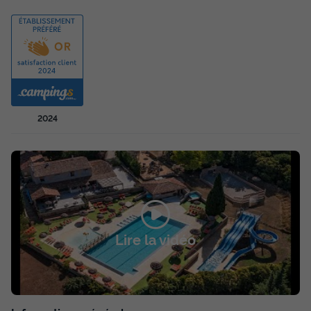
+ 5
MOBILHOME 4 personnes - Gordes - 28m² - 2 chambres
du
20/09/2026
au
27/09/2026
Modifier les dates
Meilleur prix pour 7 nuits
440 €
2024
Voir les disponibilités
Lire la vidéo