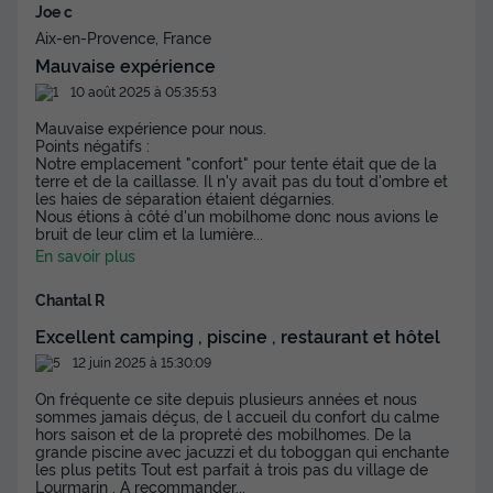
Joe c
Aix-en-Provence, France
Mauvaise expérience
10 août 2025 à 05:35:53
Mauvaise expérience pour nous.
Points négatifs :
Notre emplacement "confort" pour tente était que de la
terre et de la caillasse. Il n'y avait pas du tout d'ombre et
les haies de séparation étaient dégarnies.
Nous étions à côté d'un mobilhome donc nous avions le
bruit de leur clim et la lumière
...
En savoir plus
Chantal R
Excellent camping , piscine , restaurant et hôtel
12 juin 2025 à 15:30:09
On fréquente ce site depuis plusieurs années et nous
sommes jamais déçus, de l accueil du confort du calme
hors saison et de la propreté des mobilhomes. De la
grande piscine avec jacuzzi et du toboggan qui enchante
les plus petits Tout est parfait à trois pas du village de
Lourmarin . A recommander
...