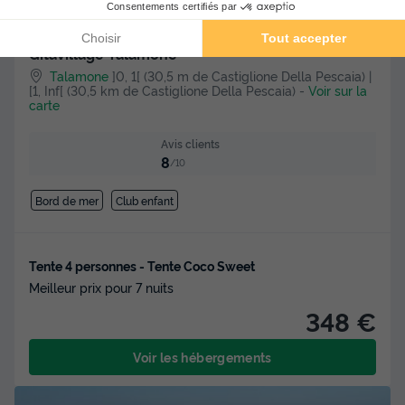
Gitavillage Talamone
Talamone
]0, 1[ (30,5 m de Castiglione Della Pescaia) |
[1, Inf[ (30,5 km de Castiglione Della Pescaia)
-
Voir sur la
carte
Avis clients
8
/10
Bord de mer
Club enfant
Tente 4 personnes - Tente Coco Sweet
Meilleur prix pour 7 nuits
348 €
Voir les hébergements