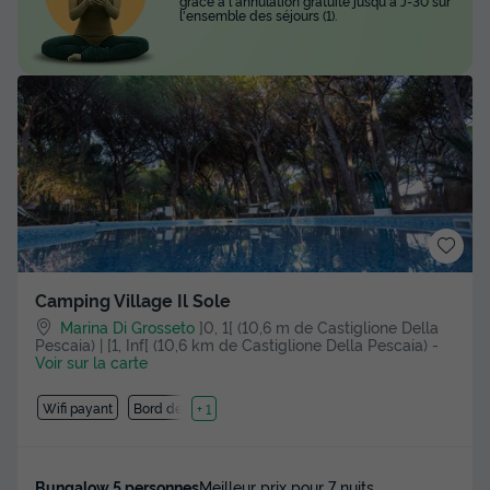
grâce à l'annulation gratuite jusqu'à J-30 sur
l'ensemble des séjours (1).
Camping Village Il Sole
Marina Di Grosseto
]0, 1[ (10,6 m de Castiglione Della
Pescaia) | [1, Inf[ (10,6 km de Castiglione Della Pescaia)
-
Voir sur la carte
Wifi payant
Bord de mer
+ 1
Bungalow 5 personnes
Meilleur prix pour 7 nuits