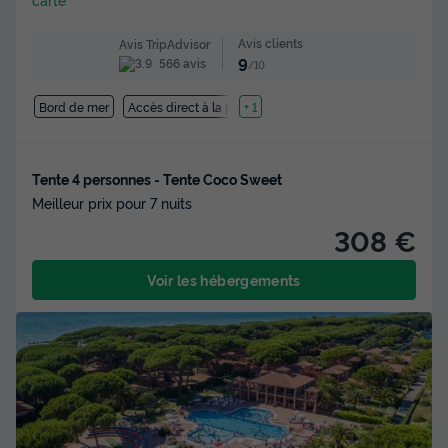
Avis clients
Avis TripAdvisor
9
566 avis
/10
Bord de mer
Accès direct à la plage
+ 1
Tente 4 personnes - Tente Coco Sweet
Meilleur prix pour 7 nuits
308 €
Voir les hébergements