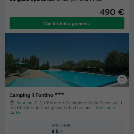
490 €
Voir les hébergements
★★★
Camping Il Fontino
Scarlino
]0, 1[ (16,6 m de Castiglione Della Pescaia) | [1,
Inf[ (16,6 km de Castiglione Della Pescaia)
-
Voir sur la
carte
Avis clients
8.5
/10