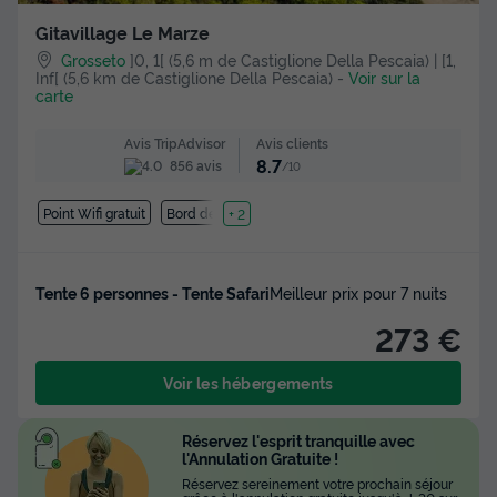
Gitavillage Le Marze
Grosseto
]0, 1[ (5,6 m de Castiglione Della Pescaia) | [1,
Inf[ (5,6 km de Castiglione Della Pescaia)
-
Voir sur la
carte
Avis clients
Avis TripAdvisor
8.7
856 avis
/10
Point Wifi gratuit
Bord de mer
+ 2
Tente 6 personnes - Tente Safari
Meilleur prix pour 7 nuits
273 €
Voir les hébergements
Réservez l'esprit tranquille avec
l'Annulation Gratuite !
Réservez sereinement votre prochain séjour