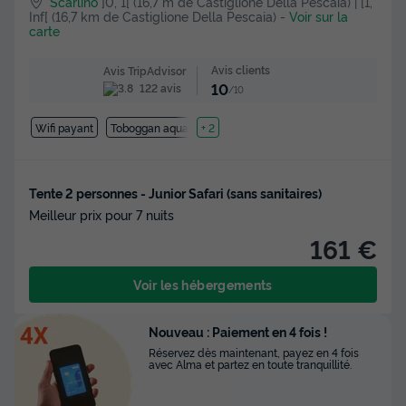
Scarlino
]0, 1[ (16,7 m de Castiglione Della Pescaia) | [1,
Inf[ (16,7 km de Castiglione Della Pescaia)
-
Voir sur la
carte
Avis clients
Avis TripAdvisor
10
122 avis
/10
Wifi payant
Toboggan aquatique
+ 2
Tente 2 personnes - Junior Safari (sans sanitaires)
Meilleur prix pour 7 nuits
161 €
Voir les hébergements
Nouveau : Paiement en 4 fois !
Réservez dès maintenant, payez en 4 fois
avec Alma et partez en toute tranquillité.