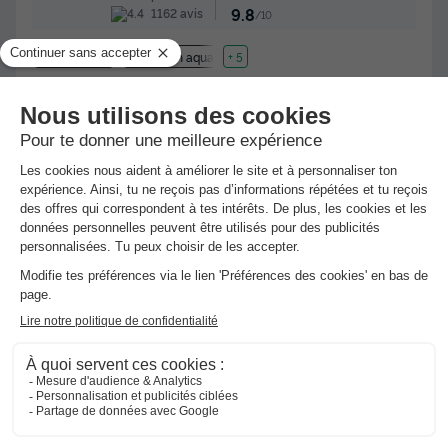
9.8
1162 avis
/10
Bord de mer
Toboggan aquatique
+ 5
Bungalow toilé 5 personnes - Bungalow toilé | 2 Ch. | 5
Pers. | Sans SDB
Meilleur prix pour 7 nuits
-29%
231 €
329 €
d'économie
Voir les hébergements