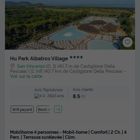
★★★★
Hu Park Albatros Village
San Vincenzo
]0, 1[ (40,7 m de Castiglione Della
Pescaia) | [1, Inf[ (40,7 km de Castiglione Della Pescaia)
-
Voir sur la carte
Avis clients
Avis TripAdvisor
8.5
2922 avis
/10
Wifi payant
Bord de mer
+ 5
Mobilhome 4 personnes - Mobil-home | Comfort | 2 Ch. | 4
Pers. | Terrasse surélevée | Clim.