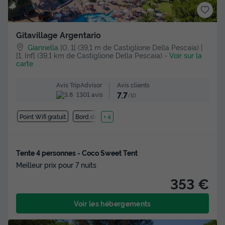
Gitavillage Argentario
Giannella
]0, 1[ (39,1 m de Castiglione Della Pescaia) |
[1, Inf[ (39,1 km de Castiglione Della Pescaia)
-
Voir sur la
carte
Avis clients
Avis TripAdvisor
7.7
1301 avis
/10
Point Wifi gratuit
Bord de mer
+ 4
Tente 4 personnes - Coco Sweet Tent
Meilleur prix pour 7 nuits
353 €
Voir les hébergements