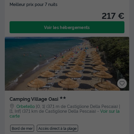
Meilleur prix pour 7 nuits
217 €
Voir les hébergements
★★
Camping Village Oasi
Orbetello
]0, 1[ (37,1 m de Castiglione Della Pescaia) |
[1, Inf[ (37,1 km de Castiglione Della Pescaia)
-
Voir sur la
carte
Bord de mer
Accès direct à la plage