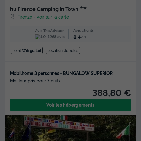
★★
hu Firenze Camping in Town
Firenze
-
Voir sur la carte
Avis clients
Avis TripAdvisor
8.4
1268 avis
/10
Point Wifi gratuit
Location de vélos
Mobilhome 3 personnes - BUNGALOW SUPERIOR
Meilleur prix pour 7 nuits
388,80 €
Voir les hébergements