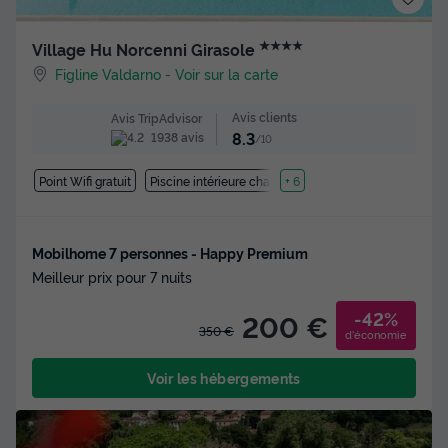
★★★★
Village Hu Norcenni Girasole
Figline Valdarno
-
Voir sur la carte
Avis clients
Avis TripAdvisor
8.3
1938 avis
/10
Point Wifi gratuit
Piscine intérieure chauffée
+ 6
Mobilhome 7 personnes - Happy Premium
Meilleur prix pour 7 nuits
-42%
200 €
350 €
d'économie
Voir les hébergements