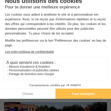
★★★
Camping Toscana Holiday Village
Montopoli Valdarno
-
Voir sur la carte
Avis clients
Avis TripAdvisor
9
128 avis
/10
Point Wifi gratuit
Mobilhome 4 personnes - STANDARD
Meilleur prix pour 7 nuits
532 €
Voir les hébergements