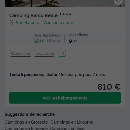
★★★★
Camping Barco Reale
San Baronto
-
Voir sur la carte
Avis clients
Avis TripAdvisor
9
120 avis
/10
Club enfant
Location de vélos
+ 2
Tente 5 personnes - Safari
Meilleur prix pour 7 nuits
810 €
Voir les hébergements
Suggestions de recherche :
Campings en Grosseto
Campings en Livourne
Campings en Florence
Campings en Pise