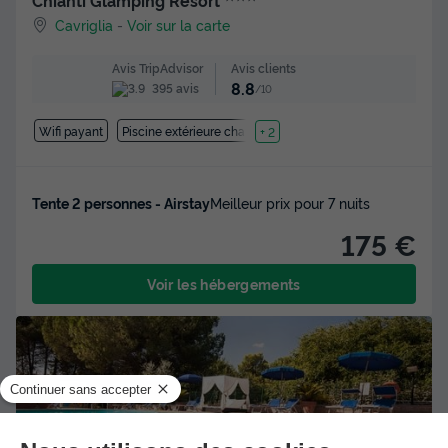
Cavriglia
-
Voir sur la carte
Avis clients
Avis TripAdvisor
8.8
395 avis
/10
Wifi payant
Piscine extérieure chauffée
+ 2
Tente 2 personnes - Airstay
Meilleur prix pour 7 nuits
175 €
Voir les hébergements