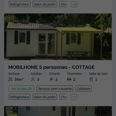
Réfrigérateur
Salon de jardin
Chauffage
+ 2
MOBILHOME 5 personnes - COTTAGE
Surface
Adultes
Enfants
Chambres
Salle de bain
24m²
3
2
2
1
Terrasse semi-couverte
Cafetière
Voir le plan 2D
Réfrigérateur
Salon de jardin
Chauffage
+ 2