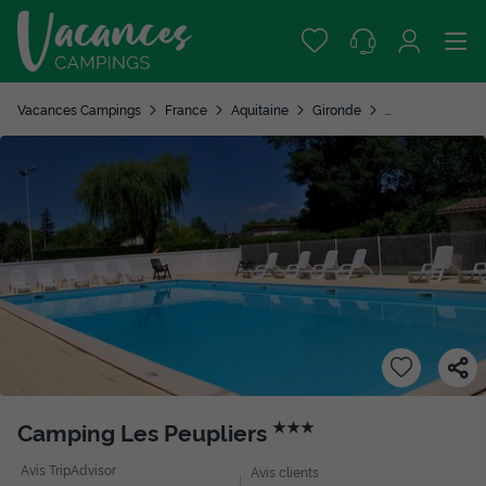
Vacances Campings
France
Aquitaine
Gironde
Vendays Montali
Camping Les Peupliers
★★★
Avis TripAdvisor
Avis clients