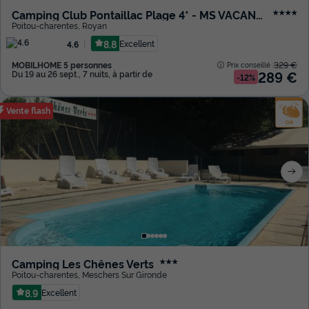
Camping Club Pontaillac Plage 4* - MS VACANCES
★★★★
Poitou-charentes
,
Royan
8.8
Excellent
4.6
MOBILHOME 5 personnes
329 €
Prix conseillé :
289 €
Du 19 au 26 sept., 7 nuits, à partir de
-12%
Vente flash
Camping Les Chênes Verts
★★★
Poitou-charentes
,
Meschers Sur Gironde
8.9
Excellent