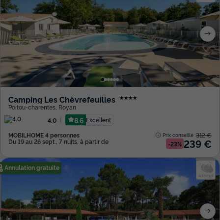
Camping Les Chèvrefeuilles
★★★★
Poitou-charentes
,
Royan
8.6
Excellent
4.0
MOBILHOME 4 personnes
312 €
Prix conseillé :
239 €
Du 19 au 26 sept., 7 nuits, à partir de
-23%
Annulation gratuite