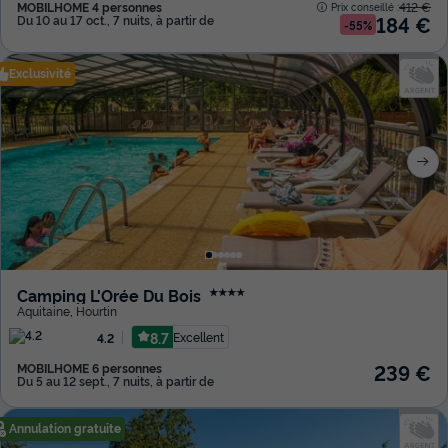
MOBILHOME 4 personnes
412 €
Prix conseillé :
184 €
Du 10 au 17 oct., 7 nuits, à partir de
-55%
Exclusivité
Camping L'Orée Du Bois
★★★★
Aquitaine
,
Hourtin
8.7
Excellent
4.2
239 €
MOBILHOME 6 personnes
Du 5 au 12 sept., 7 nuits, à partir de
Annulation gratuite