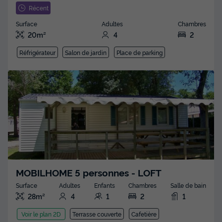
Récent
Surface
Adultes
Chambres
20m²
4
2
Réfrigérateur
Salon de jardin
Place de parking
MOBILHOME 5 personnes - LOFT
Surface
Adultes
Enfants
Chambres
Salle de bain
28m²
4
1
2
1
Terrasse couverte
Cafetière
Voir le plan 2D