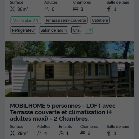
Surface
Adultes
Chambres
Salle de bain
36m²
6
3
1
Terrasse semi-couverte
Cafetière
Voir le plan 2D
Réfrigérateur
Salon de jardin
Chauffage
+ 2
MOBILHOME 5 personnes - LOFT avec
Terrasse couverte et climatisation (4
adultes maxi) - 2 Chambres.
Surface
Adultes
Enfants
Chambres
Salle de bain
28m²
4
1
2
1