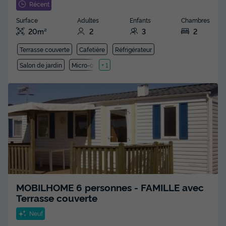
Récent
Surface
Adultes
Enfants
Chambres
20m²
2
3
2
Terrasse couverte
Cafetière
Réfrigérateur
Salon de jardin
Micro-ondes
+ 1
MOBILHOME 6 personnes - FAMILLE avec
Terrasse couverte
Neuf