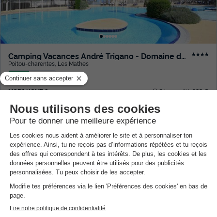
Camping Vacances André Trigano - Domaine de Montcalm
★★★★
Poitou-charentes
,
Les Mathes
8.6
Excellent
MOBILHOME 6 personnes
399 €
Prix conseillé :
259 €
Du 12 au 19 sept., 7 nuits, à partir de
-35%
Présentation de Camping Les
Peupliers
Description, Accès, Points d’intérêts, Aux alentours
Les
Plus
de l'établissement