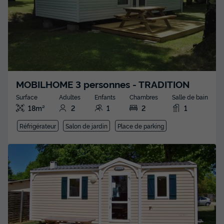
MOBILHOME 3 personnes - TRADITION
Surface
Adultes
Enfants
Chambres
Salle de bain
18m²
2
1
2
1
Réfrigérateur
Salon de jardin
Place de parking