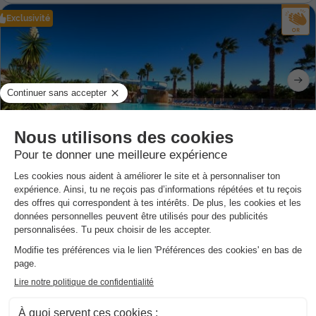
Exclusivité
Camping L'Air Marin
★★★★
Languedoc-roussillon
,
Vias
8.7
Excellent
4.3
MOBILHOME 6 personnes
448 €
Prix conseillé :
349 €
Du 5 au 12 sept., 7 nuits, à partir de
-22%