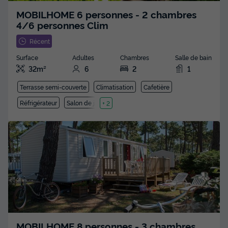
MOBILHOME 6 personnes - 2 chambres
4/6 personnes Clim
Récent
Surface
Adultes
Chambres
Salle de bain
32m²
6
2
1
Terrasse semi-couverte
Climatisation
Cafetière
Réfrigérateur
Salon de jardin
+ 2
MOBILHOME 8 personnes - 3 chambres