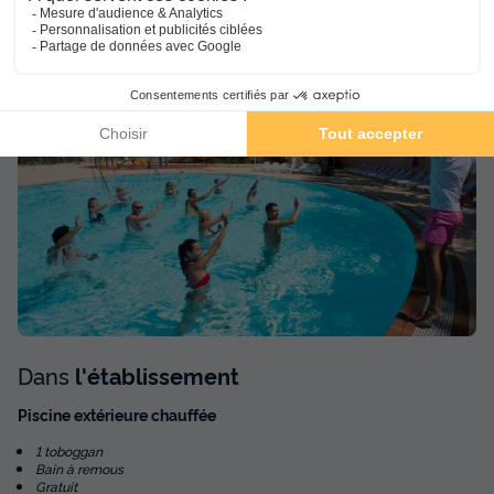
Espace
aquatique
(les montants indiqués sont susceptibles d'évoluer au cours de la saison et
sont à titre indicatif, ils seront à régler sur place)
Dans
l'établissement
Piscine extérieure chauffée
1 toboggan
Bain à remous
Gratuit