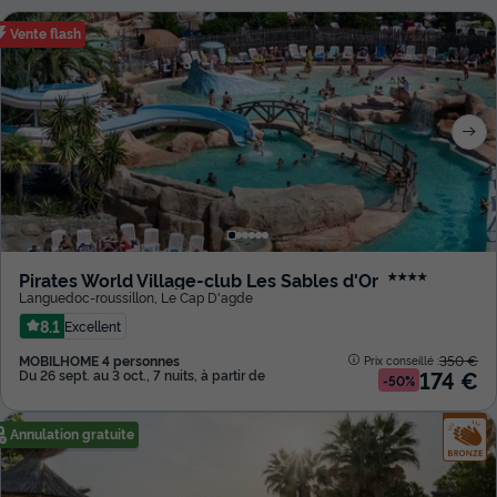
Vente flash
Pirates World Village-club Les Sables d'Or
★★★★
Languedoc-roussillon
,
Le Cap D'agde
8.1
Excellent
MOBILHOME 4 personnes
350 €
Prix conseillé :
174 €
Du 26 sept. au 3 oct., 7 nuits, à partir de
-50%
Annulation gratuite