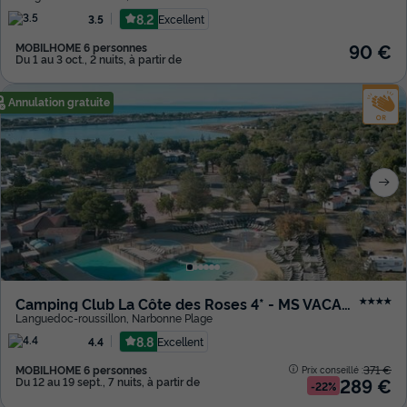
8.2
Excellent
3.5
90 €
MOBILHOME 6 personnes
Du 1 au 3 oct., 2 nuits, à partir de
Annulation gratuite
Camping Club La Côte des Roses 4* - MS VACANCES
★★★★
Languedoc-roussillon
,
Narbonne Plage
8.8
Excellent
4.4
MOBILHOME 6 personnes
371 €
Prix conseillé :
289 €
Du 12 au 19 sept., 7 nuits, à partir de
-22%