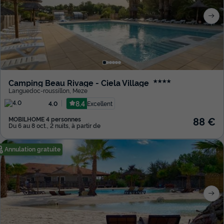
Camping Beau Rivage - Ciela Village
★★★★
Languedoc-roussillon
,
Meze
8.4
Excellent
4.0
88 €
MOBILHOME 4 personnes
Du 6 au 8 oct., 2 nuits, à partir de
Annulation gratuite