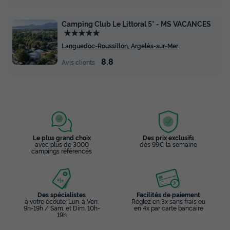
Camping Club Le Littoral 5* - MS VACANCES
★★★★★
Languedoc-Roussillon, Argelès-sur-Mer
8.8
Avis clients
Le plus grand choix
Des prix exclusifs
avec plus de 3000
dès 99€ la semaine
campings référencés
Des spécialistes
Facilités de paiement
à votre écoute: Lun. à Ven.
Réglez en 3x sans frais ou
9h-19h / Sam. et Dim. 10h-
en 4x par carte bancaire
19h