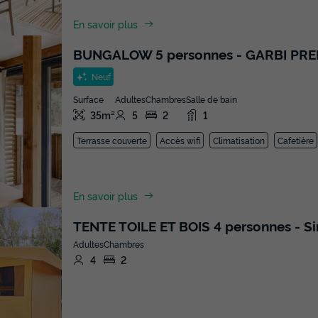
En savoir plus
BUNGALOW 5 personnes - GARBI PR
Neuf
Surface
Adultes
Chambres
Salle de bain
35m²
5
2
1
Terrasse couverte
Accès wifi
Climatisation
Cafetière
En savoir plus
TENTE TOILE ET BOIS 4 personnes - S
Adultes
Chambres
4
2