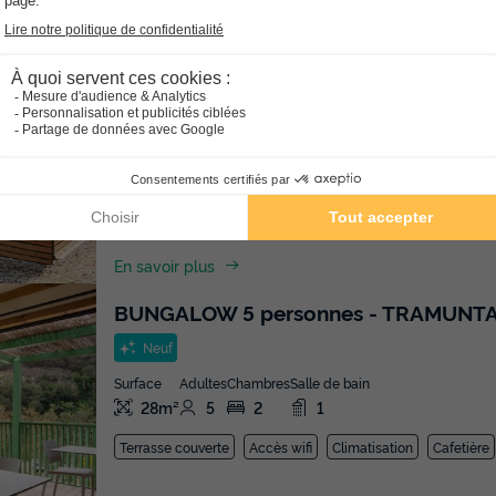
TENTE TOILE ET BOIS 4 personnes - S
Adultes
Chambres
4
2
En savoir plus
BUNGALOW 5 personnes - TRAMUNT
Neuf
Surface
Adultes
Chambres
Salle de bain
28m²
5
2
1
Terrasse couverte
Accès wifi
Climatisation
Cafetière