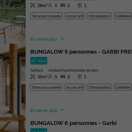
28m²
5
2
1
Terrasse couverte
Accès wifi
Climatisation
Cafetière
En savoir plus
BUNGALOW 5 personnes - GARBI PR
Neuf
Surface
Adultes
Chambres
Salle de bain
35m²
5
2
1
Terrasse couverte
Accès wifi
Climatisation
Cafetière
En savoir plus
BUNGALOW 6 personnes - Garbí
Neuf