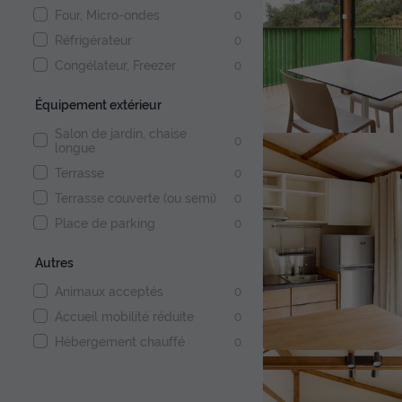
Four, Micro-ondes
0
Réfrigérateur
0
Congélateur, Freezer
0
Équipement extérieur
Salon de jardin, chaise
0
longue
Terrasse
0
Terrasse couverte (ou semi)
0
Place de parking
0
Autres
Animaux acceptés
0
Accueil mobilité réduite
0
Hébergement chauffé
0