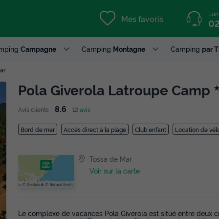
Lun
Mes favoris
02
mping
Campagne
Camping
Montagne
Camping
par 
ar
Pola Giverola Latroupe Camp
8.6
Avis clients
12 avis
Bord de mer
Accès direct à la plage
Club enfant
Location de vél
Tossa de Mar
Voir sur la carte
Le complexe de vacances Pola Giverola est situé entre deux cr