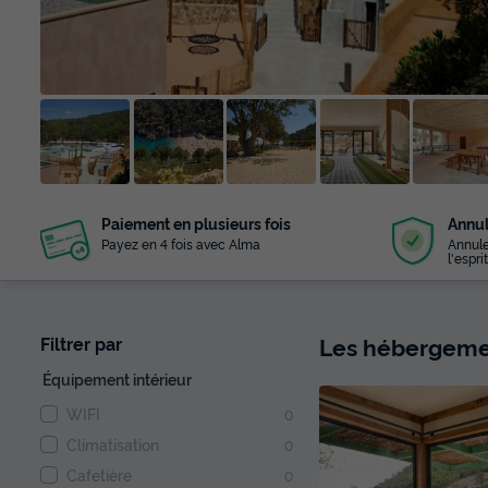
+ 17
Paiement en plusieurs fois
Annul
photos
Payez en 4 fois avec Alma
Annule
l'esprit
Les hébergemen
Filtrer par
Équipement intérieur
WIFI
0
Climatisation
0
Cafetière
0