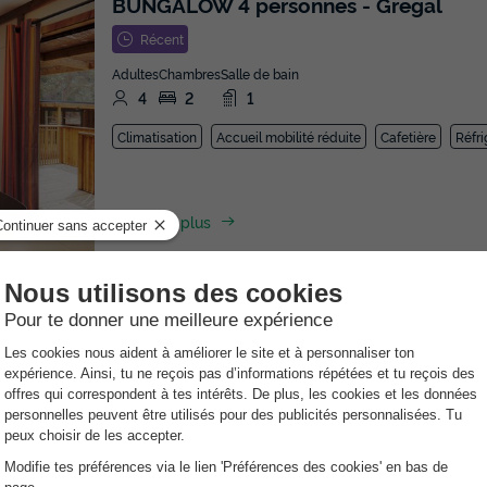
BUNGALOW 4 personnes - Gregal
Récent
Adultes
Chambres
Salle de bain
4
2
1
Climatisation
Accueil mobilité réduite
Cafetière
Réfri
En savoir plus
BUNGALOW 6 personnes - Mestral
Neuf
Adultes
Chambres
Salle de bain
6
3
1
Terrasse semi-couverte
Climatisation
Cafetière
Réfri
En savoir plus