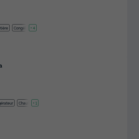
tière
Congélateur
+ 4
a
gérateur
Chauffage
+ 1