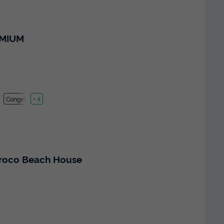
EMIUM
Congélateur
+ 4
iroco Beach House