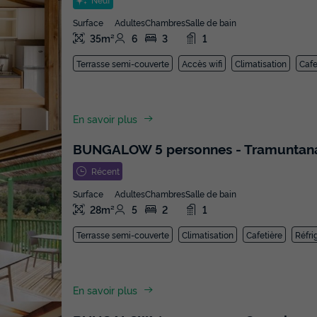
Surface
Adultes
Chambres
Salle de bain
35m²
6
3
1
Terrasse semi-couverte
Accès wifi
Climatisation
Cafe
En savoir plus
BUNGALOW 5 personnes - Tramuntan
Récent
Surface
Adultes
Chambres
Salle de bain
28m²
5
2
1
Terrasse semi-couverte
Climatisation
Cafetière
Réfri
En savoir plus