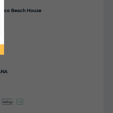
iroco Beach House
ANA
Réfrigérateur
+ 3