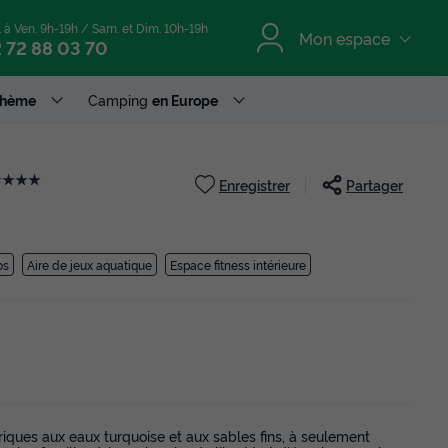
. à Ven. 9h-19h / Sam. et Dim. 10h-19h
Mon espace
 72 88 03 70
Thème
Camping
en Europe
★★★★
Enregistrer
Partager
os
Aire de jeux aquatique
Espace fitness intérieure
iques aux eaux turquoise et aux sables fins, à seulement