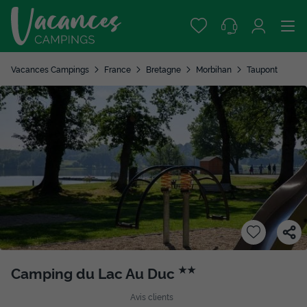
Vacances Campings
France
Bretagne
Morbihan
Taupont
Camping du Lac Au Duc
★★
Avis clients