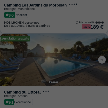
Camping Les Jardins du Morbihan
★★★★
Bretagne
,
Monterblanc
8.0
Excellent
MOBILHOME 4 personnes
360 €
Prix conseillé :
189 €
Du 3 au 10 oct., 7 nuits, à partir de
-47%
Annulation gratuite
Camping du Littoral
★★★
Bretagne
,
Ambon
9.1
Exceptionnel