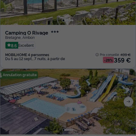
Camping O Rivage
★★★
Bretagne
,
Ambon
8.6
Excellent
MOBILHOME 4 personnes
499 €
Prix conseillé :
359 €
Du 5 au 12 sept., 7 nuits, à partir de
-28%
Annulation gratuite