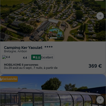
Camping Ker Yaoulet
★★★★
Bretagne
,
Ambon
8.8
Excellent
4.4
369 €
MOBILHOME 6 personnes
Du 29 août au 5 sept., 7 nuits, à partir de
Exclusivité