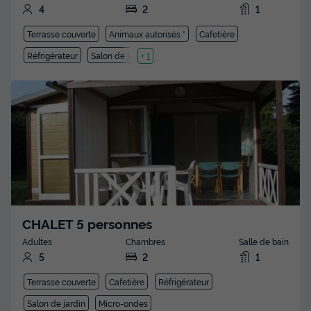
4
2
1
Terrasse couverte
Animaux autorisés *
Cafetière
Réfrigérateur
Salon de jardin
+ 1
CHALET 5 personnes
Adultes
Chambres
Salle de bain
5
2
1
Terrasse couverte
Cafetière
Réfrigérateur
Salon de jardin
Micro-ondes