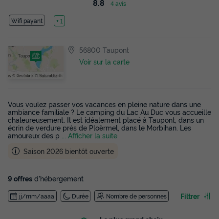
8.8
4 avis
Wifi payant
Lac
+ 1
56800 Taupont
Voir sur la carte
Vous voulez passer vos vacances en pleine nature dans une
ambiance familiale ? Le camping du Lac Au Duc vous accueille
chaleureusement. Il est idéalement placé à Taupont, dans un
écrin de verdure près de Ploërmel, dans le Morbihan. Les
amoureux des p
... Afficher la suite
Saison 2026 bientôt ouverte
9 offres
d'hébergement
Filtrer
jj/mm/aaaa
Durée
Nombre de personnes