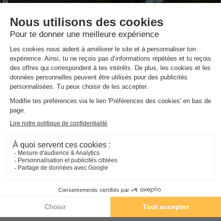
Camping de Brouel
★★★
Bretagne
,
Ambon
9.0
Exceptionnel
330 €
MOBILHOME 6 personnes
Du 25 sept. au 2 oct., 7 nuits, à partir de
Présentation de Camping du Lac Au
Duc