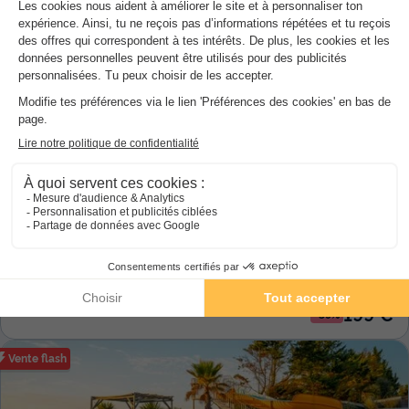
Vente flash
Flower Camping Au Bois des Biches
★★★★
Pays De La Loire
,
Saint Hilaire De Riez
8.4
Excellent
MOBILHOME 5 personnes
329 €
Prix conseillé :
199 €
Du 13 au 20 sept., 7 nuits, à partir de
-39%
Vente flash