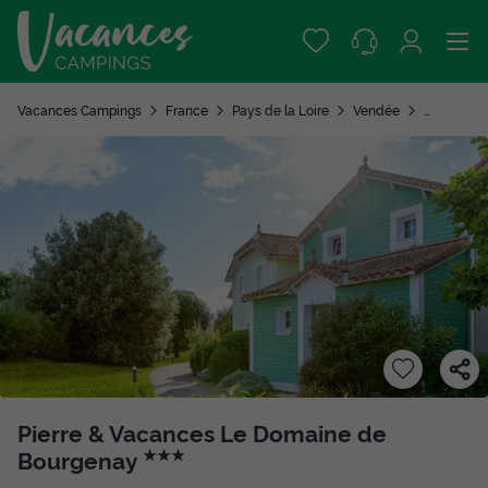
Vacances Campings
France
Pays de la Loire
Vendée
Talmont Sa
Pierre & Vacances Le Domaine de
Bourgenay
★★★