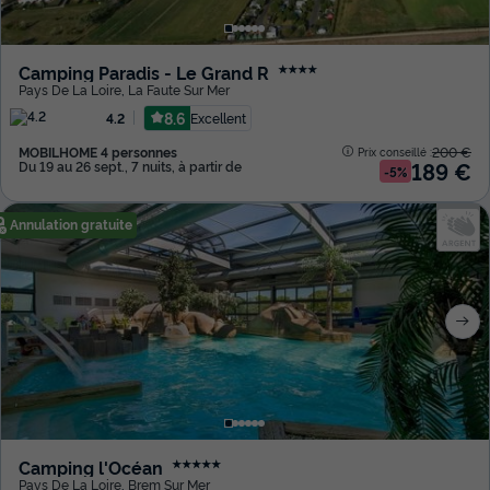
Camping Paradis - Le Grand R
★★★★
Pays De La Loire
,
La Faute Sur Mer
8.6
Excellent
4.2
MOBILHOME 4 personnes
200 €
Prix conseillé :
189 €
Du 19 au 26 sept., 7 nuits, à partir de
-5%
Annulation gratuite
Camping l'Océan
★★★★★
Pays De La Loire
,
Brem Sur Mer