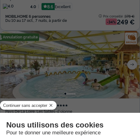
8.6
Excellent
4.0
MOBILHOME 6 personnes
378 €
Prix conseillé :
249 €
Du 10 au 17 oct., 7 nuits, à partir de
-34%
Annulation gratuite
Camping Le Bel Air
★★★★★
Pays De La Loire
,
Les Sables-d'olonne
8.5
Excellent
4.1
STUDIO 4 personnes
427 €
Prix conseillé :
189 €
Du 10 au 17 oct., 7 nuits, à partir de
-55%