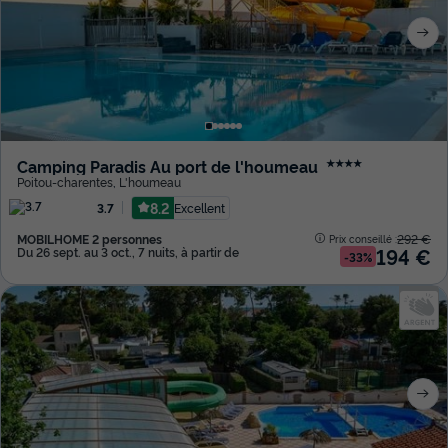
Camping Paradis Au port de l'houmeau
★★★★
Poitou-charentes
,
L'houmeau
8.2
Excellent
3.7
MOBILHOME 2 personnes
292 €
Prix conseillé :
194 €
Du 26 sept. au 3 oct., 7 nuits, à partir de
-33%