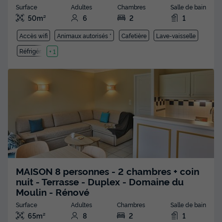
Surface
Adultes
Chambres
Salle de bain
50m²
6
2
1
Accès wifi
Animaux autorisés *
Cafetière
Lave-vaisselle
Réfrigérateur
+ 1
MAISON 8 personnes - 2 chambres + coin
nuit - Terrasse - Duplex - Domaine du
Moulin - Rénové
Surface
Adultes
Chambres
Salle de bain
65m²
8
2
1