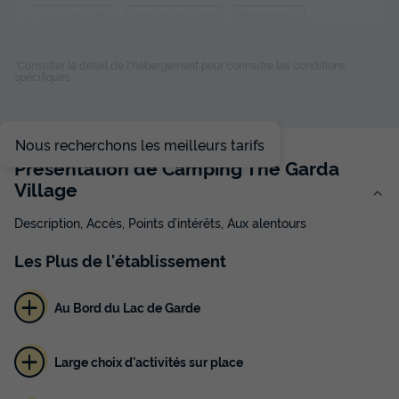
Terrasse couverte
Climatisation
Voir le plan 2D
Réfrigérateur
Salon de jardin
Chauffage
+ 2
*Consulter le détail de l'hébergement pour connaitre les conditions
spécifiques
BUNGALOW 4 personnes - BILO COMFORT
du
15/10/2026
au
22/10/2026
Nous recherchons les meilleurs tarifs
Modifier les dates
Présentation de Camping The Garda
Meilleur prix pour 7 nuits
Village
609 €
Description, Accès, Points d’intérêts, Aux alentours
Voir les disponibilités
Les
Plus
de l'établissement
Au Bord du Lac de Garde
Large choix d'activités sur place