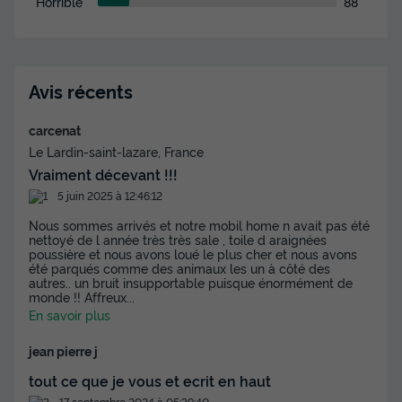
Horrible
88
Avis récents
carcenat
Le Lardin-saint-lazare, France
Vraiment décevant !!!
5 juin 2025 à 12:46:12
Nous sommes arrivés et notre mobil home n avait pas été
nettoyé de l année très très sale , toile d araignées
poussière et nous avons loué le plus cher et nous avons
été parqués comme des animaux les un à côté des
autres.. un bruit insupportable puisque énormément de
monde !! Affreux
...
En savoir plus
jean pierre j
tout ce que je vous et ecrit en haut
17 septembre 2024 à 05:39:40