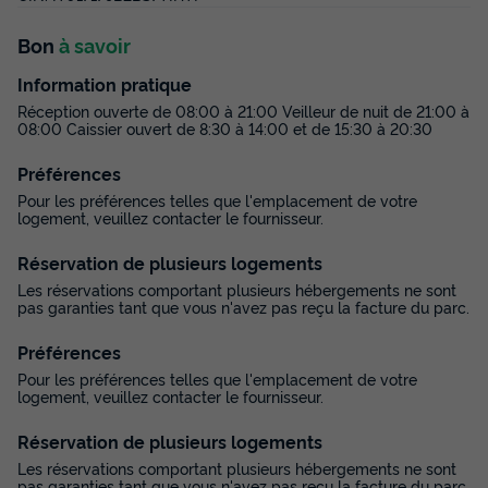
Bon
à savoir
Information pratique
Réception ouverte de 08:00 à 21:00 Veilleur de nuit de 21:00 à
08:00 Caissier ouvert de 8:30 à 14:00 et de 15:30 à 20:30
Préférences
Pour les préférences telles que l'emplacement de votre
logement, veuillez contacter le fournisseur.
MOBILHOME 6 personnes - MAXICARAVAN
PRESTIGE
Réservation de plusieurs logements
Les réservations comportant plusieurs hébergements ne sont
Annulation gratuite
pas garanties tant que vous n'avez pas reçu la facture du parc.
Surface
Adultes
Chambres
Salle de bain
Préférences
33m²
6
3
1
Pour les préférences telles que l'emplacement de votre
Terrasse couverte
Climatisation
Voir le plan 2D
logement, veuillez contacter le fournisseur.
Réfrigérateur
Salon de jardin
Chauffage
+ 2
Réservation de plusieurs logements
Les réservations comportant plusieurs hébergements ne sont
pas garanties tant que vous n'avez pas reçu la facture du parc.