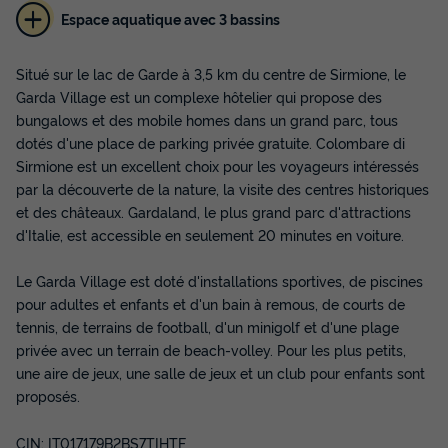
Espace aquatique avec 3 bassins
MOBILHOME 6 personnes - MAXICARAVAN
Situé sur le lac de Garde à 3,5 km du centre de Sirmione, le
Annulation gratuite
Garda Village est un complexe hôtelier qui propose des
bungalows et des mobile homes dans un grand parc, tous
Surface
Adultes
Chambres
Salle de bain
33m²
6
3
1
dotés d'une place de parking privée gratuite. Colombare di
Sirmione est un excellent choix pour les voyageurs intéressés
Terrasse couverte
Climatisation
Voir le plan 2D
par la découverte de la nature, la visite des centres historiques
Réfrigérateur
Salon de jardin
Chauffage
+ 2
et des châteaux. Gardaland, le plus grand parc d'attractions
d'Italie, est accessible en seulement 20 minutes en voiture.
Le Garda Village est doté d'installations sportives, de piscines
MOBILHOME 6 personnes - MAXICARAVAN
pour adultes et enfants et d'un bain à remous, de courts de
du
24/10/2026
au
31/10/2026
Modifier les dates
tennis, de terrains de football, d'un minigolf et d'une plage
Meilleur prix pour 7 nuits
privée avec un terrain de beach-volley. Pour les plus petits,
une aire de jeux, une salle de jeux et un club pour enfants sont
686 €
proposés.
Voir les disponibilités
CIN: IT017179B2BS7TIHTF