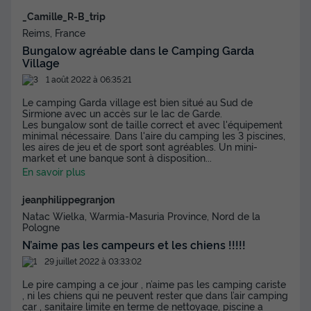
_Camille_R-B_trip
Reims, France
Bungalow agréable dans le Camping Garda
Village
1 août 2022 à 06:35:21
Le camping Garda village est bien situé au Sud de
Sirmione avec un accès sur le lac de Garde.
Les bungalow sont de taille correct et avec l'équipement
minimal nécessaire. Dans l'aire du camping les 3 piscines,
les aires de jeu et de sport sont agréables. Un mini-
market et une banque sont à disposition
...
En savoir plus
jeanphilippegranjon
Natac Wielka, Warmia-Masuria Province, Nord de la
Pologne
N’aime pas les campeurs et les chiens !!!!!
29 juillet 2022 à 03:33:02
Le pire camping a ce jour , n’aime pas les camping cariste
, ni les chiens qui ne peuvent rester que dans l’air camping
car , sanitaire limite en terme de nettoyage, piscine a