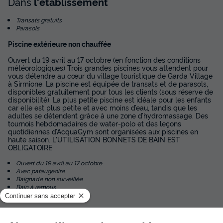
Dans
l'établissement
854 €
Transats gratuits
Parasols
Voir les disponibilités
Piscine extérieure non chauffée
Ouvert du 19 avril au 17 octobre (en fonction des conditions
météorologiques) Trois grandes piscines vous attendent pour
vous détendre au cœur du village touristique de Garda Village
à Sirmione. La piscine est équipée de transats et de parasols,
disponibles gratuitement pour tous les clients (sous réserve de
disponibilité). La plus petite piscine est idéale pour les enfants
car elle est plus petite et avec moins d’eau, tandis que les
adultes se détendent grâce à une zone d’hydromassage. Des
tournois hebdomadaires de water-polo et des leçons
quotidiennes d’AcquaGym sont organisées aux piscines en
haute saison. L'UTILISATION BONNETS DE BAIN EST
OBLIGATOIRE
Ouvert du 19 avril au 17 octobre
Avec pataugeoire
Baignade non surveillée
Bain à remous
Gratuit