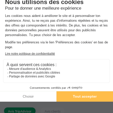
Activités et animations proposées
Espace aquatique, Animations, Sports et Loisirs
Services sur place et à proximité
Santé et Bien-être, Commerces et Restauration, Locations
et équipements, divers
Avis sur Camping The Garda Village
★★★★
Avis TripAdvisor
Avis clients
3.3
8
/10
Avis TripAdvisor
Avis clients