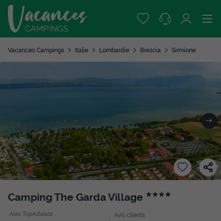
Vacances Campings
Italie
Lombardie
Brescia
Sirmione
Camping The Garda Village
★★★★
Avis TripAdvisor
Avis clients