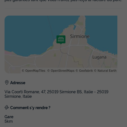
MOBILHOME 6 personnes - MAXICARAVAN PRESTIGE
du
22/09/2026
au
29/09/2026
Modifier les dates
Meilleur prix pour 7 nuits
728 €
Voir les disponibilités
Adresse
Via Coorti Romane, 47, 25019 Sirmione BS, Italie - 25019
Sirmione, Italie
Comment s'y rendre ?
MOBILHOME 6 personnes - MAXICARAVAN
Gare
DELUXE
5km