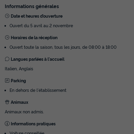
Annulation gratuite
Informations générales
Surface
Adultes
Chambres
Salle de bain
Date et heures d’ouverture
33m²
6
3
1
Ouvert du 5 avril au 2 novembre
Terrasse couverte
Climatisation
Voir le plan 2D
Réfrigérateur
Salon de jardin
Chauffage
+ 2
Horaires de la réception
Ouvert toute la saison, tous les jours, de 08:00 à 18:00
MOBILHOME 6 personnes - MAXICARAVAN DELUXE
Langues parlées à l'accueil
du
22/09/2026
au
29/09/2026
Italien, Anglais
Modifier les dates
Meilleur prix pour 7 nuits
Parking
763 €
En dehors de l'établissement
Voir les disponibilités
Animaux
Animaux non admis.
Informations pratiques
Voiture conseillée