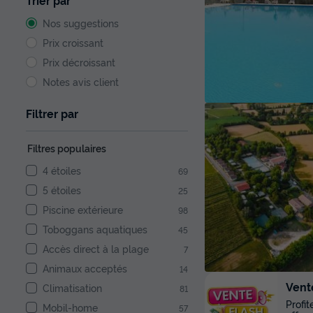
Trier par
Nos suggestions
Prix croissant
Prix décroissant
Notes avis client
Filtrer par
Filtres populaires
4 étoiles
69
5 étoiles
25
Piscine extérieure
98
Toboggans aquatiques
45
Accès direct à la plage
7
Animaux acceptés
14
Vent
Climatisation
81
Profi
Mobil-home
57