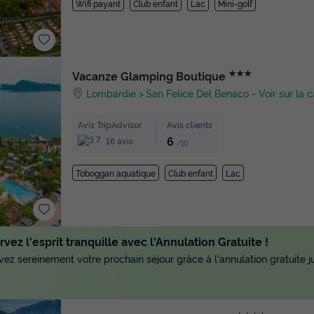
Wifi payant
Club enfant
Lac
Mini-golf
★★★
Vacanze Glamping Boutique
Lombardie
San Felice Del Benaco
-
Voir sur la c
Avis TripAdvisor
Avis clients
6
16 avis
/10
Toboggan aquatique
Club enfant
Lac
vez l'esprit tranquille avec l'Annulation Gratuite !
ez sereinement votre prochain séjour grâce à l'annulation gratuite ju