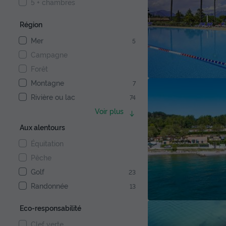
5 + chambres
Région
Mer
5
Campagne
Forêt
Montagne
7
Rivière ou lac
74
Voir plus
Aux alentours
Équitation
Pêche
Golf
23
Randonnée
13
Eco-responsabilité
Clef verte