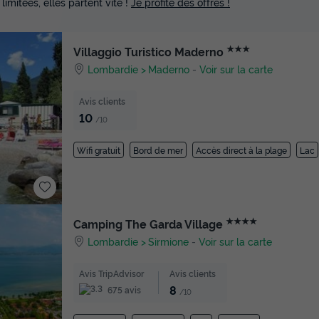
 limitées, elles partent vite !
Je profite des offres !
★★★
Villaggio Turistico Maderno
Lombardie
Maderno
-
Voir sur la carte
Avis clients
10
/10
Wifi gratuit
Bord de mer
Accès direct à la plage
Lac
★★★★
Camping The Garda Village
Lombardie
Sirmione
-
Voir sur la carte
Avis TripAdvisor
Avis clients
8
675 avis
/10