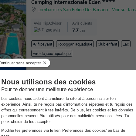
★★★★
Camping Internazionale Eden
Lombardie
San Felice Del Benaco
-
Voir sur la c
Avis TripAdvisor
Avis clients
7.7
298 avis
/10
Wifi payant
Toboggan aquatique
Club enfant
Lac
Aire de jeux aquatique
★★★★
Camping Baia Verde
Lombardie
Manerba Del Garda
-
Voir sur la cart
Avis TripAdvisor
Avis clients
8.2
102 avis
/10
Lac