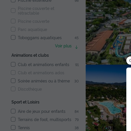
98
Piscine couverte et
rétractable
Piscine couverte
Parc aquatique
Toboggans aquatiques
45
Voir plus
Animations et clubs
Club et animations enfants
91
Club et animations ados
Soirée animées ou à thème
30
Discothèque
Sport et Loisirs
Aire de jeux pour enfants
84
Terrains de foot, multisports
79
Tennis
38