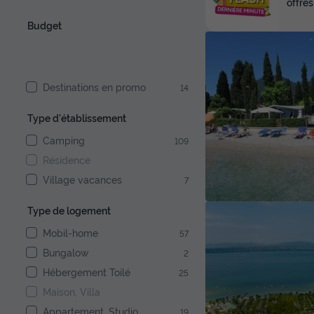
offres
Budget
Destinations en promo
14
Type d'établissement
Camping
109
Résidence
Village vacances
7
Type de logement
Mobil-home
57
Bungalow
2
Hébergement Toilé
25
Maison, Villa
Appartement, Studio
19