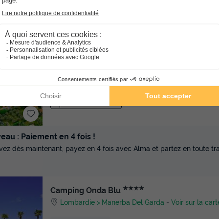
★★★★★
Camping Europa Silvella
Lombardie
San Felice Del Benaco
-
Voir sur la c
Avis TripAdvisor
Avis clients
9
1375 avis
/10
Point Wifi gratuit
Club enfant
Lac
Location de vélos
Espace fitness intérieure
au : Paiement en 4 fois !
vez dès maintenant, payez en 4 fois avec Alma et partez en toute tran
★★★★
Camping Onda Blu
Lombardie
Manerba Del Garda
-
Voir sur la cart