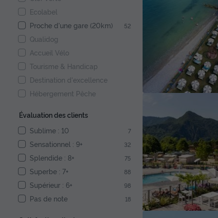
Ecolabel
Proche d'une gare (20km)
52
Qualidog
Accueil Vélo
Tourisme & Handicap
Destination d'excellence
Hébergement Pêche
Évaluation des clients
Sublime : 10
7
Sensationnel : 9+
32
Splendide : 8+
75
Superbe : 7+
88
Supérieur : 6+
98
Pas de note
18