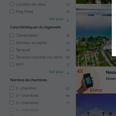
Location de vélos
52
Ping Pong
75
Voir plus
Caractéristiques du logement
Climatisation
81
Animaux acceptés
14
Terrasse
24
Terrasse couverte (ou semi)
68
WIFI
17
Voir plus
Nouve
Réser
Nombre de chambres
1 + chambre
112
2 + chambres
86
3 + chambres
17
4 + chambres