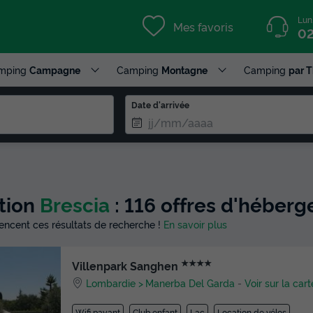
Lun
Mes favoris
02
mping
Campagne
Camping
Montagne
Camping
par 
Date d'arrivée
ction
Brescia
: 116 offres d'héber
luencent ces résultats de recherche !
En savoir plus
★★★★
Villenpark Sanghen
Lombardie
Manerba Del Garda
-
Voir sur la cart
Wifi payant
Club enfant
Lac
Location de vélos