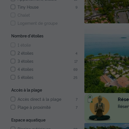
Tiny House
9
Chalet
Logement de groupe
Nombre d'étoiles
1 étoile
2 étoiles
4
3 étoiles
17
4 étoiles
69
5 étoiles
25
Accès à la plage
Réser
Accès direct à la plage
7
Réserv
Plage à proximité
7
Espace aquatique
Piscine extérieure