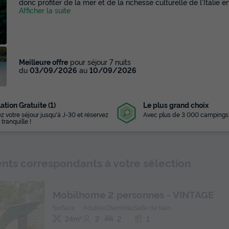
donc profiter de la mer et de la richesse culturelle de l'Italie en
Afficher la suite
Meilleure offre
pour séjour 7 nuits
du
03/09/2026
au
10/09/2026
ation Gratuite (1)
Le plus grand choix
z votre séjour jusqu'à J-30 et réservez
Avec plus de 3 000 campings
 tranquille !
Lire la vidéo
ts correspondants à votre sélection
Mobilhome 2 personnes - VINTAGE
Surface
Adultes
Chambres
Salle de bain
24m²
2
2
1