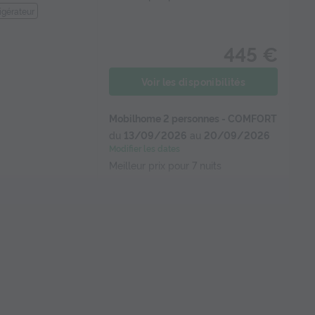
igérateur
445 €
Voir les disponibilités
Mobilhome 2 personnes - COMFORT
du
13/09/2026
au
20/09/2026
Modifier les dates
Meilleur prix pour 7 nuits
igérateur
480 €
Voir les disponibilités
Mobilhome 4 personnes - PRESTIGE
du
07/09/2026
au
14/09/2026