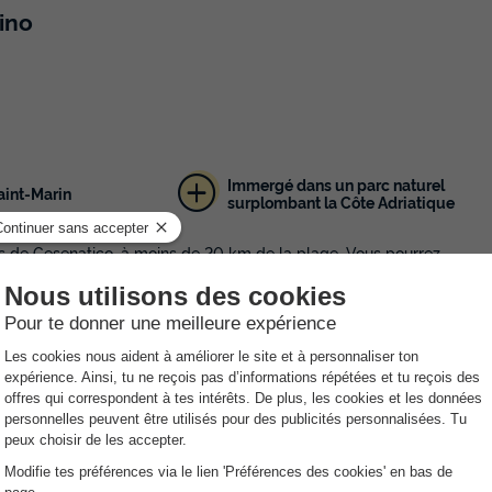
ino
Immergé dans un parc naturel
aint-Marin
surplombant la Côte Adriatique
s de Cesenatico, à moins de 20 km de la plage. Vous pourrez
 visitant les différents sites historiques situés à proximité. Il vous
z sur place la piscine avec bain à remous.
un mini-club, un terrain de foot, de tennis, de volley. En
 spectacles de plein air. De juin à août, un mini club s'occupera
nt à votre disposition. Vos petits seront ravis de visiter la
rouverez au camping San Marino un restaurant-pizzeria, un bar et