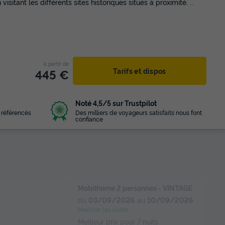
 visitant les différents sites historiques situés à proximité.
...
à partir de
445 €
Tarifs et dispos
Noté 4,5/5 sur Trustpilot
 référencés
Des milliers de voyageurs satisfaits nous font
confiance
Mobilhome 2 personnes - VINTAGE
du
03/09/2026
au
10/09/2026
Modifier les dates
Meilleur prix pour 7 nuits