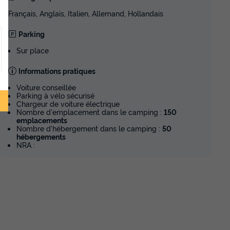
Français, Anglais, Italien, Allemand, Hollandais
Parking
Sur place
Informations pratiques
Voiture conseillée
Parking à vélo sécurisé
Chargeur de voiture électrique
Nombre d'emplacement dans le camping :
150
emplacements
Nombre d'hébergement dans le camping :
50
hébergements
NRA :