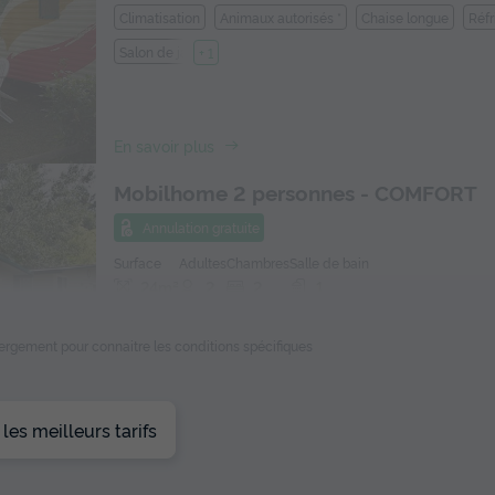
Climatisation
Animaux autorisés *
Chaise longue
Réfr
Salon de jardin
+ 1
En savoir plus
Mobilhome 2 personnes - COMFORT
Annulation gratuite
Surface
Adultes
Chambres
Salle de bain
24m²
2
2
1
Climatisation
Animaux autorisés *
Chaise longue
Réfr
ébergement pour connaitre les conditions spécifiques
Salon de jardin
+ 2
En savoir plus
es meilleurs tarifs
Mobilhome 4 personnes - PRESTIGE
Annulation gratuite