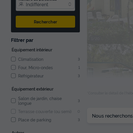
Indifférent
Rechercher
1/20
Filtrer par
Équipement intérieur
Climatisation
3
Four, Micro-ondes
1
Réfrigérateur
3
Équipement extérieur
*Consulter le détail de l'h
Salon de jardin, chaise
3
longue
1/18
Terrasse couverte (ou semi)
0
Nous recherchons l
Place de parking
3
Autres