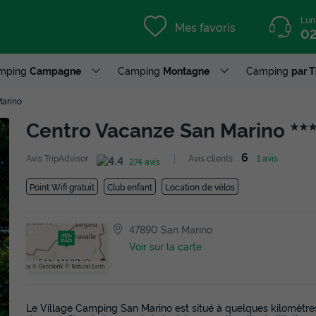
Lun
Mes favoris
02
mping
Campagne
Camping
Montagne
Camping
par 
arino
Centro Vacanze San Marino
★★
6
Avis TripAdvisor
Avis clients
1 avis
274 avis
Point Wifi gratuit
Club enfant
Location de vélos
47890 San Marino
Voir sur la carte
Le Village Camping San Marino est situé à quelques kilomètre