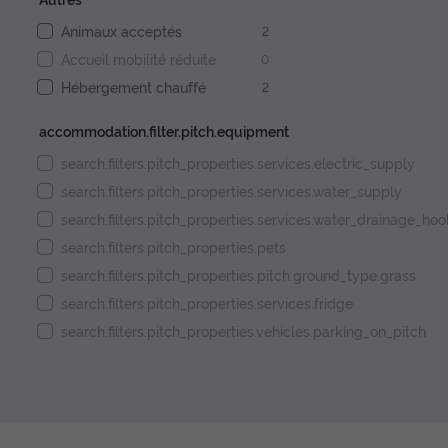
Animaux acceptés
2
Accueil mobilité réduite
0
Hébergement chauffé
2
accommodation.filter.pitch.equipment
search.filters.pitch_properties.services.electric_supply
search.filters.pitch_properties.services.water_supply
search.filters.pitch_properties.services.water_drainage_ho
search.filters.pitch_properties.pets
search.filters.pitch_properties.pitch.ground_type.grass
search.filters.pitch_properties.services.fridge
search.filters.pitch_properties.vehicles.parking_on_pitch