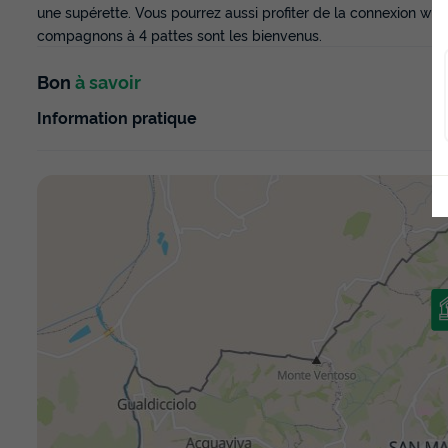
une supérette. Vous pourrez aussi profiter de la connexion wifi 
compagnons à 4 pattes sont les bienvenus.
Bon
à savoir
Information pratique