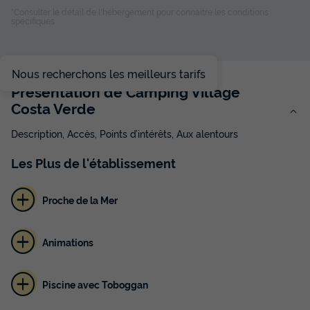
*Consulter le détail de l'hébergement pour connaitre les conditions
MOBILHOME 5 personnes
spécifiques
du
03/09/2026
au
10/09/2026
Modifier les dates
Meilleur prix pour 7 nuits
Nous recherchons les meilleurs tarifs
648 €
Présentation de Camping Village
Costa Verde
Voir les disponibilités
Description, Accès, Points d’intérêts, Aux alentours
Les
Plus
de l'établissement
Proche de la Mer
Animations
Piscine avec Toboggan