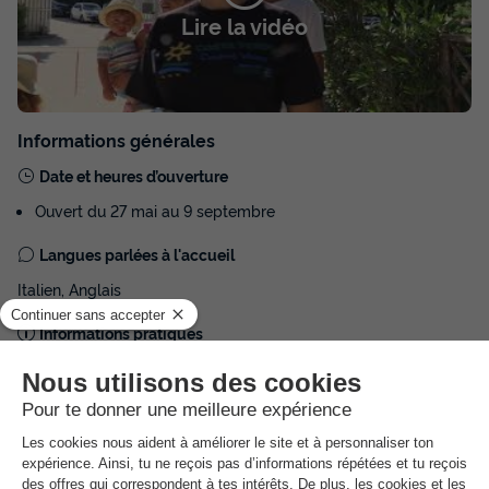
Lire la vidéo
Informations générales
Date et heures d’ouverture
Ouvert du 27 mai au 9 septembre
Langues parlées à l'accueil
Italien, Anglais
Informations pratiques
CIN : IT043043B1OXUH3M5R
NRA :
Espace
aquatique