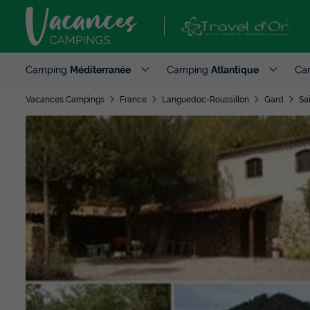
Camping
Méditerranée
Camping
Atlantique
Ca
Vacances Campings
France
Languedoc-Roussillon
Gard
Sa