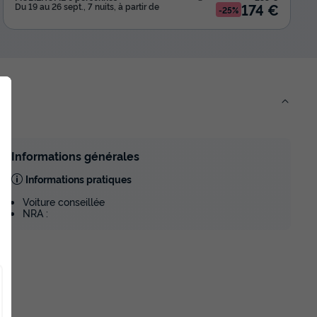
174 €
Du 19 au 26 sept., 7 nuits, à partir de
-25%
Informations générales
Informations pratiques
Voiture conseillée
NRA :