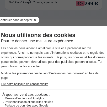
299 €
Du 12 au 19 sept., 7 nuits, à partir de
-30%
d (30270) en Gard dans la région Languedoc Roussillon.