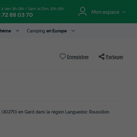
. à Ven. 9h-19h / Sam. et Dim. 10h-19h
Mon espace
 72 88 03 70
Thème
Camping
en Europe
Enregistrer
Partager
d (30270) en Gard dans la région Languedoc Roussillon.