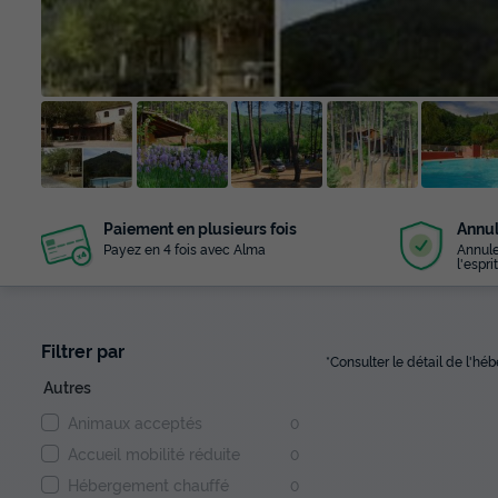
+ 5
Paiement en plusieurs fois
Annul
photos
Payez en 4 fois avec Alma
Annule
l'esprit
Filtrer par
*Consulter le détail de l'h
Autres
Animaux acceptés
0
Accueil mobilité réduite
0
Hébergement chauffé
0