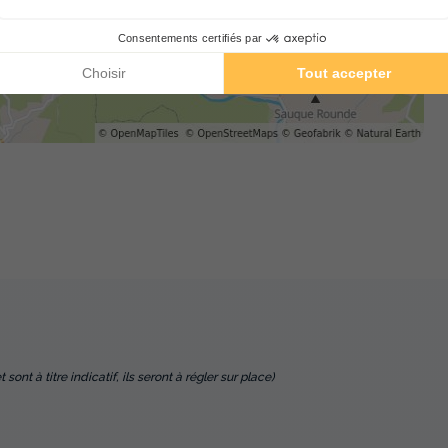
nt à titre indicatif, ils seront à régler sur place)