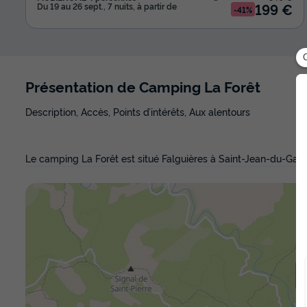
199 €
Du 19 au 26 sept., 7 nuits, à partir de
-41%
Présentation de Camping La Forêt
Description, Accès, Points d’intérêts, Aux alentours
Le camping La Forêt est situé Falguières à Saint-Jean-du-Gar