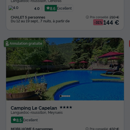
Languedoc-roussillon
,
Cendras
8.6
Excellent
4.0
CHALET 5 personnes
210 €
Prix conseillé :
144 €
Du 12 au 19 sept., 7 nuits, à partir de
-31%
Annulation gratuite
Camping Le Capelan
★★★★
Languedoc-roussillon
,
Meyrueis
8.5
Excellent
MOBILHOME 6 personnes
432 €
Prix conseillé :