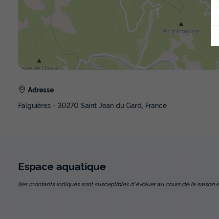
Adresse
Falguières - 30270 Saint Jean du Gard, France
Espace
aquatique
(les montants indiqués sont susceptibles d'évoluer au cours de la saison et so