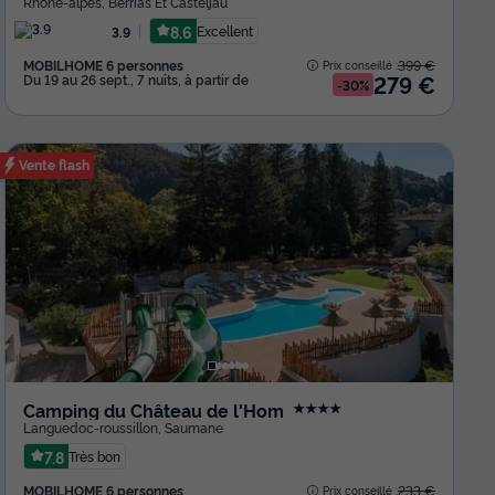
Rhône-alpes
,
Berrias Et Casteljau
8.6
Excellent
3.9
MOBILHOME 6 personnes
399 €
Prix conseillé :
279 €
Du 19 au 26 sept., 7 nuits, à partir de
-30%
Vente flash
Camping du Château de l'Hom
★★★★
Languedoc-roussillon
,
Saumane
7.8
Très bon
MOBILHOME 6 personnes
233 €
Prix conseillé :