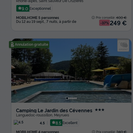
Rhône-alpes
,
Saint Sauveur De Cruzieres
9.0
Exceptionnel
MOBILHOME 5 personnes
400 €
Prix conseillé :
249 €
Du 12 au 19 sept., 7 nuits, à partir de
-37%
Annulation gratuite
Camping Le Jardin des Cévennes
★★★
Languedoc-roussillon
,
Meyrueis
8.5
Excellent
4.5
MOBILHOME 4 personnes
340 €
Prix conseillé :