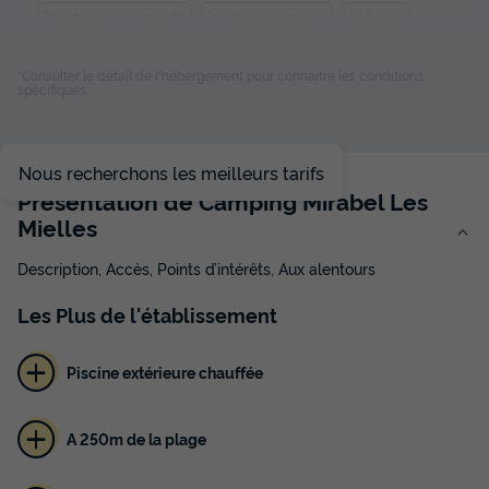
Terrasse semi-couverte
Animaux autorisés *
Cafetière
Congélateur
Réfrigérateur
+ 4
*Consulter le détail de l'hébergement pour connaitre les conditions
spécifiques
MOBILHOME 3 personnes - 1 chambre
du
12/10/2026
au
19/10/2026
Nous recherchons les meilleurs tarifs
Modifier les dates
Présentation de Camping Mirabel Les
Meilleur prix pour 7 nuits
Mielles
338 €
Description, Accès, Points d’intérêts, Aux alentours
Voir les disponibilités
Les
Plus
de l'établissement
Piscine extérieure chauffée
A 250m de la plage