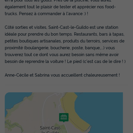
du
16/10/2026
au
23/10/2026
également tout le plaisir de tester et apprécier nos food-
Modifier les dates
trucks. Pensez à commander à l'avance :) !
Meilleur prix pour 7 nuits
448 €
Côté sorties et visites, Saint-Cast-le-Guildo est une station
idéale pour prendre du bon temps. Restaurants, bars à tapas,
Voir les disponibilités
petites boutiques artisanales, produits du terroirs, services de
proximité (boulangerie, boucherie, poste, banque,...) vous
trouverez tout ce dont vous aurez besoin sans même avoir
besoin de reprendre la voiture ! Le pied (c'est cas de le dire ! )
Anne-Cécile et Sabrina vous accueillent chaleureusement !
MOBILHOME 5 personnes - 2 chambres
Récent
Surface
Adultes
Chambres
Salle de bain