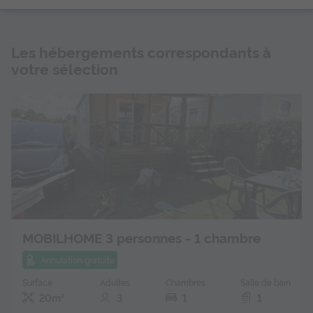
Les hébergements correspondants à
votre sélection
MOBILHOME 3 personnes - 1 chambre
Annulation gratuite
Surface
Adultes
Chambres
Salle de bain
20m²
3
1
1