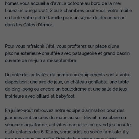
homes vous accueille d'avril à octobre au bord de la mer.
Louez un bungalow 1, 2 ou 3 chambres pour vous, votre moitié
ou toute votre petite famille pour un séjour de déconnexion
dans les Côtes d'Armor.
Pour vous rafraichir l'été, vous profiterez sur place d'une
piscine extérieure chauffée avec pataugeoire et grand bassin,
ouverte de mi-juin à mi-septembre.
MOBILHOME 6 personnes - 3 chambres
Du côté des activités, de nombreux équipements sont à votre
Annulation gratuite
Récent
disposition : une aire de jeux, un château gonflable, une table
Surface
Adultes
Chambres
Salle de bain
de ping-pong ou encore un boulodrome et une salle de jeux
32m²
6
3
1
intérieure avec billard et babyfoot.
Terrasse semi-couverte
Animaux autorisés *
Cafetière
En juillet-août retrouvez notre équipe d'animation pour des
Congélateur
Réfrigérateur
+ 4
journées ambiancées du matin au soir. Réveil musculaire ou
séance d'aquaforme, activités manuelles ou grand jeu pour le
club-enfants des 6-12 ans, sortie ados ou soirée familiale, il y
MOBILHOME 6 personnes - 3 chambres
en a pour tous les goûts. Près de la piscine, vous aurez