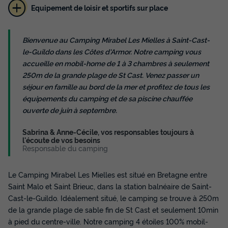
Equipement de loisir et sportifs sur place
MOBILHOME 5 personnes - 2 chambres M
Bienvenue au Camping Mirabel Les Mielles à Saint-Cast-
Annulation gratuite
Récent
le-Guildo dans les Côtes d'Armor. Notre camping vous
Surface
Adultes
Chambres
Salle de bain
accueille en mobil-home de 1 à 3 chambres à seulement
29m²
5
2
1
250m de la grande plage de St Cast. Venez passer un
séjour en famille au bord de la mer et profitez de tous les
Terrasse semi-couverte
Animaux autorisés *
Réfrigérateur
équipements du camping et de sa piscine chauffée
Salon de jardin
Chauffage
+ 2
ouverte de juin à septembre.
Sabrina & Anne-Cécile, vos responsables toujours à
l'écoute de vos besoins
MOBILHOME 5 personnes - 2 chambres M
Responsable du camping
du
12/10/2026
au
19/10/2026
Modifier les dates
Meilleur prix pour 7 nuits
Le Camping Mirabel Les Mielles est situé en Bretagne entre
Saint Malo et Saint Brieuc, dans la station balnéaire de Saint-
398 €
Cast-le-Guildo. Idéalement situé, le camping se trouve à 250m
de la grande plage de sable fin de St Cast et seulement 10min
Voir les disponibilités
à pied du centre-ville. Notre camping 4 étoiles 100% mobil-