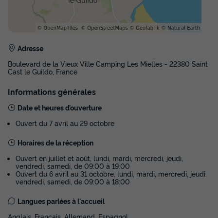
29m²
5
2
1
Terrasse semi-couverte
Animaux autorisés *
Réfrigérateur
Salon de jardin
Chauffage
+ 2
Adresse
Boulevard de la Vieux Ville Camping Les Mielles - 22380 Saint
MOBILHOME 5 personnes - 2 chambres
Cast le Guildo, France
du
22/08/2026
au
29/08/2026
Informations générales
Modifier les dates
Meilleur prix pour 7 nuits
Date et heures d’ouverture
877,20 €
Ouvert du 7 avril au 29 octobre
Voir les disponibilités
Horaires de la réception
Ouvert en juillet et août, lundi, mardi, mercredi, jeudi,
vendredi, samedi, de 09:00 à 19:00
Ouvert du 6 avril au 31 octobre, lundi, mardi, mercredi, jeudi,
vendredi, samedi, de 09:00 à 18:00
Langues parlées à l'accueil
Anglais, Français, Allemand, Espagnol