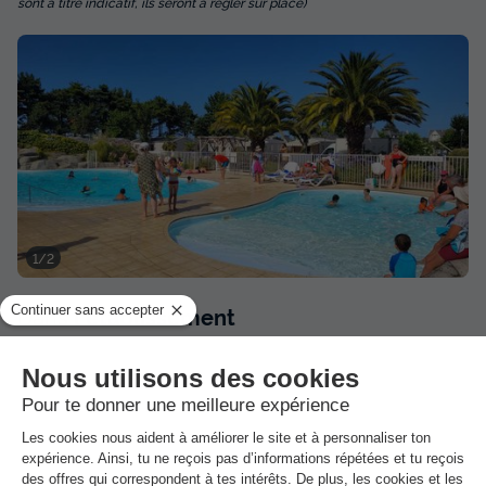
sont à titre indicatif, ils seront à régler sur place)
1/2
Dans
l'établissement
Transats gratuits
Piscine extérieure chauffée
Ouvert du 15 juin au 17 septembre
Avec pataugeoire
Baignade non surveillée
Gratuit