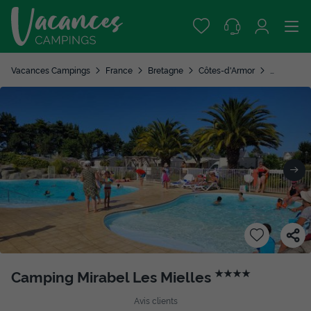
Vacances Campings
France
Bretagne
Côtes-d'Armor
Saint Cast
Camping Mirabel Les Mielles
★★★★
Avis clients