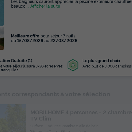
Les baigneurs sauront apprécier la piscine extérieure chauffé
beauco
... Afficher la suite
Meilleure offre
pour séjour 7 nuits
du
15/08/2026
au
22/08/2026
ation Gratuite (1)
Le plus grand choix
z votre séjour jusqu'à J-30 et réservez
Avec plus de 3 000 campings
 tranquille !
ts correspondants à votre sélection
MOBILHOME 4 personnes - 2 chambre
TV Clim
Surface
Adultes
Chambres
Salle de bain