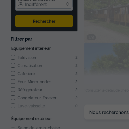
Indifférent
Rechercher
1/6
Filtrer par
Équipement intérieur
Télévision
2
Climatisation
2
Cafetière
2
Four, Micro-ondes
2
Réfrigérateur
2
*Consulter le détail de l'h
Congélateur, Freezer
2
Lave-vaisselle
0
1/6
Nous recherchons l
Équipement extérieur
Salon de jardin, chaise