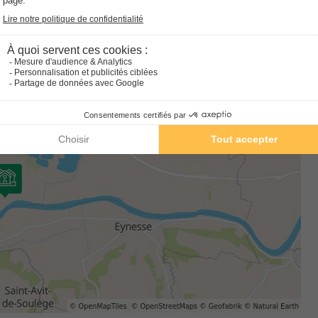
 jours de 8 h 30 à 12 h 30 et de 16 h à 19 h, hors saison. 30 et
ées tardives jusqu'à 21 h 30 hors saison et 22 h 30 en juillet-