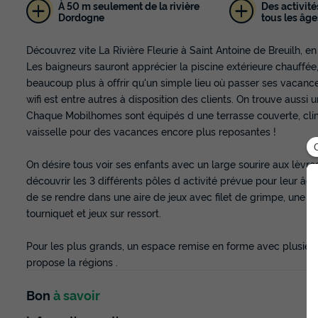
À 50 m seulement de la rivière
Des activité
Dordogne
tous les âge
Découvrez vite La Rivière Fleurie à Saint Antoine de Breuilh, en
Les baigneurs sauront apprécier la piscine extérieure chauffé
beaucoup plus à offrir qu'un simple lieu où passer ses vacan
wifi est entre autres à disposition des clients. On trouve aussi 
Chaque Mobilhomes sont équipés d une terrasse couverte, clima
vaisselle pour des vacances encore plus reposantes !
On désire tous voir ses enfants avec un large sourire aux lèvres
découvrir les 3 différents pôles d activité prévue pour leur âge
de se rendre dans une aire de jeux avec filet de grimpe, une 
tourniquet et jeux sur ressort.
Pour les plus grands, un espace remise en forme avec plusieur
propose la régions .
Bon
à savoir