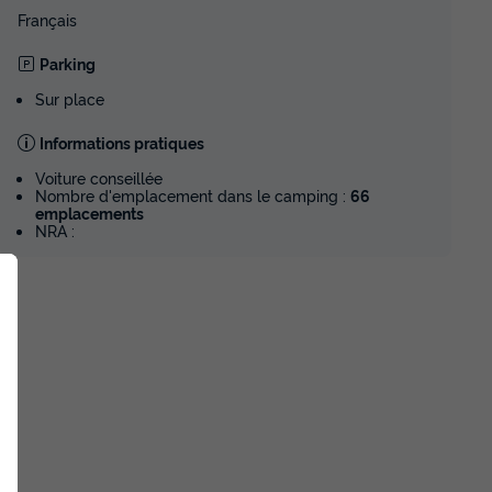
Français
Parking
Sur place
Informations pratiques
Voiture conseillée
Nombre d'emplacement dans le camping :
66
emplacements
NRA :