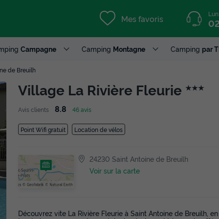
Lun
Mes favoris
02
mping
Campagne
Camping
Montagne
Camping
par 
ine de Breuilh
Village La Rivière Fleurie
★★★
8.8
Avis clients
46 avis
Point Wifi gratuit
Location de vélos
24230 Saint Antoine de Breuilh
Voir sur la carte
Découvrez vite La Rivière Fleurie à Saint Antoine de Breuilh, en