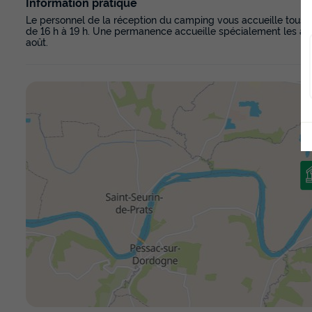
Information pratique
Le personnel de la réception du camping vous accueille tous les
de 16 h à 19 h. Une permanence accueille spécialement les arriv
août.