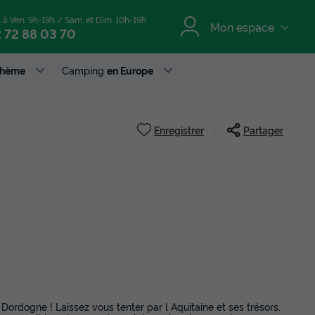
. à Ven. 9h-19h / Sam. et Dim. 10h-19h
Mon espace
 72 88 03 70
Thème
Camping
en Europe
Enregistrer
Partager
 Dordogne ! Laissez vous tenter par l Aquitaine et ses trésors.