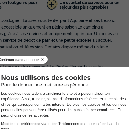
s en tout genre pour
Un éventail de services pour un
s
séjour des plus agréables
 Dordogne ! Laissez vous tenter par l Aquitaine et ses trésors.
e, accessible uniquement en pleine saison.Le camping a
ces grâce à ses services et équipements optimaux. Un accès au
un service de dépôt de pain et une petite épicerie à l accueil.
tisation, et télévision. Certains dispose même d un lave
. Lors de votre passage à La Rivière Fleurie, laissez les
. Pour se défouler et se faire de nouveaux amis, ils seront libres
autre avec toboggan et cabane puis encore une avec balançoire,
s modules qui nous prépare aux différentes activités que nous