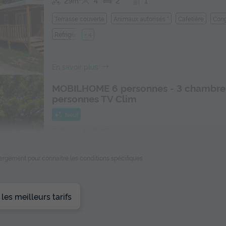
29m²
4
2
1
Terrasse couverte
Animaux autorisés *
Cafetière
Cong
Réfrigérateur
+ 4
En savoir plus
MOBILHOME 6 personnes - 3 chambre
personnes TV Clim
Neuf
Surface
Adultes
Chambres
29m²
6
3
ébergement pour connaitre les conditions spécifiques
Terrasse couverte
Animaux autorisés *
Cafetière
Cong
Réfrigérateur
+ 4
En savoir plus
es meilleurs tarifs