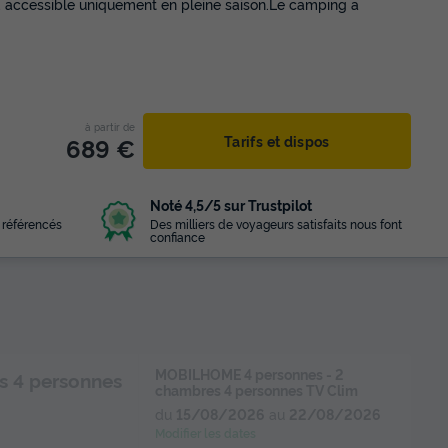
e, accessible uniquement en pleine saison.Le camping a
à partir de
689 €
Tarifs et dispos
Noté 4,5/5 sur Trustpilot
 référencés
Des milliers de voyageurs satisfaits nous font
confiance
MOBILHOME 4 personnes - 2
s 4 personnes
chambres 4 personnes TV Clim
du
15/08/2026
au
22/08/2026
Modifier les dates