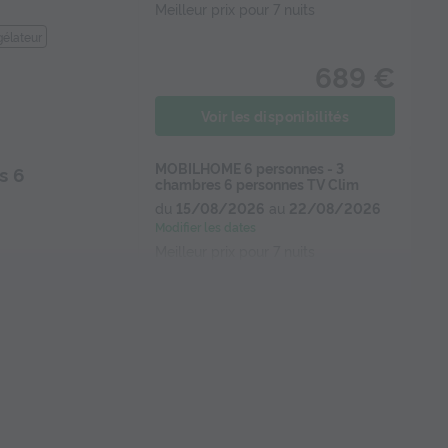
Meilleur prix pour 7 nuits
élateur
689 €
Voir les disponibilités
MOBILHOME 6 personnes - 3
s 6
chambres 6 personnes TV Clim
du
15/08/2026
au
22/08/2026
Modifier les dates
Meilleur prix pour 7 nuits
749 €
élateur
Voir les disponibilités