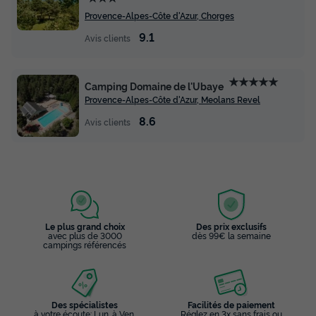
Provence-Alpes-Côte d'Azur, Chorges
9.1
Avis clients
★★★★★
Camping Domaine de l'Ubaye
Provence-Alpes-Côte d'Azur, Meolans Revel
8.6
Avis clients
Le plus grand choix
Des prix exclusifs
avec plus de 3000
dès 99€ la semaine
campings référencés
Des spécialistes
Facilités de paiement
à votre écoute: Lun. à Ven.
Réglez en 3x sans frais ou