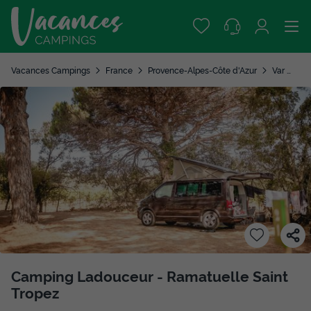
Vacances Campings
France
Provence-Alpes-Côte d'Azur
Var
Ra
Camping Ladouceur - Ramatuelle Saint
Tropez