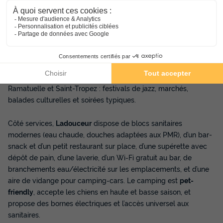
Côté activités, le camping propose un véritable concentré de
loisirs en plein air : ping-pong, pétanque, basketball, location
de vélos, activités nautiques à proximité (kayak, paddle, voile…
via des partenaires locaux), ainsi que des sentiers pédestres
depuis la pinède qui surplombe les plages. Une aire de jeux
intérieure est également disponible pour les plus jeunes. Enfin,
le camping facilite l’accès aux animations estivales de
Ramatuelle et Saint-Tropez : festivals de jazz, marchés,
balades culturelles et soirées typiques.
Côté services,
Ladouceur
dispose de blocs sanitaires
modernes (eau chaude, douches adaptées aux PMR), d’un bar-
snack et d’un petit restaurant sur place, d’une supérette avec
dépôt de pain, d’une laverie, d’un Wi‑Fi gratuit au bar, de
branchements eau/électricité sur les emplacements, et d’une
aire de vidange pour camping‑cars. Le camping est
pet-
friendly
, accepte les chiens en haute et basse saison, et
propose des bornes électriques et l’accès universel aux
sanitaires.