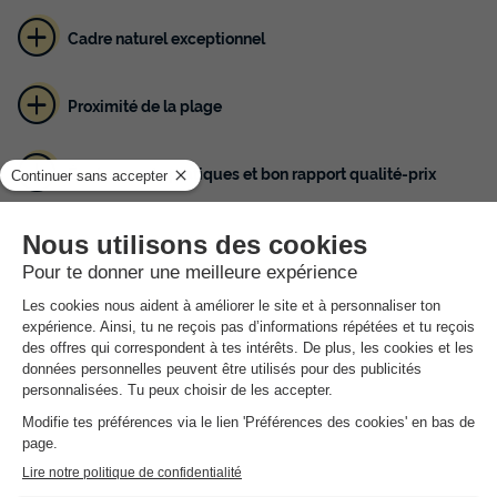
Cadre naturel exceptionnel
Proximité de la plage
Équipements pratiques et bon rapport qualité‑prix
Au cœur du golfe de Saint‑Tropez, le
Camping Ladouceur
,
implanté dans une pinède méditerranéenne à Ramatuelle, offre
un cadre naturel exceptionnel à quelques pas de la magnifique
plage de l’Escalet. Le site propose plus de 120 emplacements
spacieux (à partir de 80 m²), chacun ombragé et alimenté en
électricité, parfait pour tentes, caravanes ou camping-cars.
Une piscine ? Non, mais c’est la mer turquoise à seulement
quelques minutes à pied, avec des criques sauvages, des
coins snorkeling et des panoramas à couper le souffle au Cap
Taillat et au Cap Camarat.