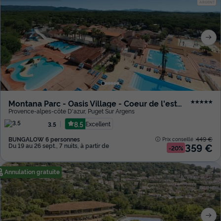
Montana Parc - Oasis Village - Coeur de l'estérel
★★★★★
Provence-alpes-côte D'azur
,
Puget Sur Argens
8.5
Excellent
3.5
BUNGALOW 6 personnes
449 €
Prix conseillé :
359 €
Du 19 au 26 sept., 7 nuits, à partir de
-20%
Annulation gratuite