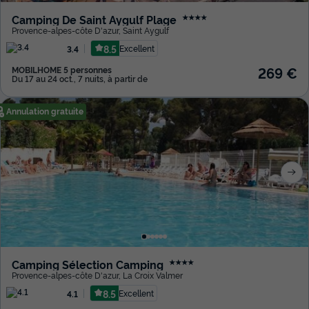
Camping De Saint Aygulf Plage
★★★★
Provence-alpes-côte D'azur
,
Saint Aygulf
8.5
Excellent
3.4
269 €
MOBILHOME 5 personnes
Du 17 au 24 oct., 7 nuits, à partir de
Annulation gratuite
Camping Sélection Camping
★★★★
Provence-alpes-côte D'azur
,
La Croix Valmer
8.5
Excellent
4.1