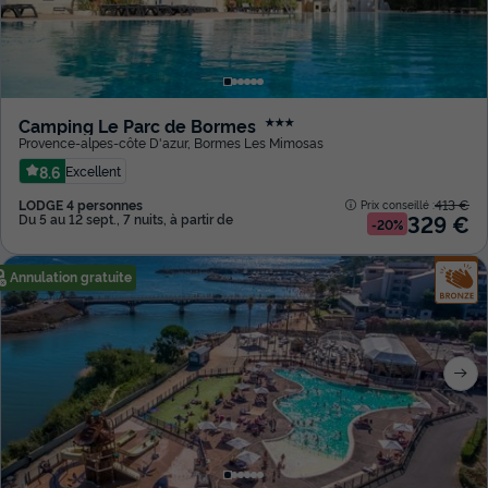
Camping Le Parc de Bormes
★★★
Provence-alpes-côte D'azur
,
Bormes Les Mimosas
8.6
Excellent
LODGE 4 personnes
413 €
Prix conseillé :
329 €
Du 5 au 12 sept., 7 nuits, à partir de
-20%
Annulation gratuite