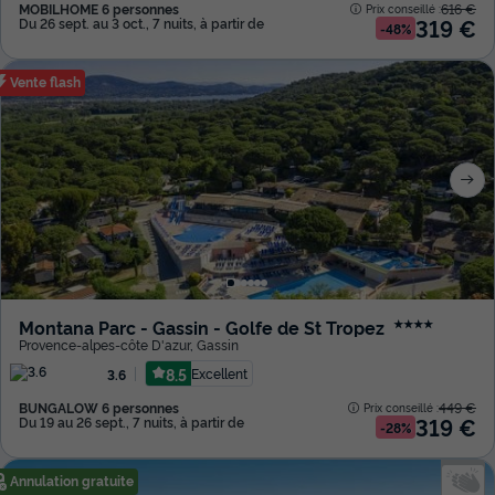
MOBILHOME 6 personnes
616 €
Prix conseillé :
319 €
Du 26 sept. au 3 oct., 7 nuits, à partir de
-48%
Vente flash
Montana Parc - Gassin - Golfe de St Tropez
★★★★
Provence-alpes-côte D'azur
,
Gassin
8.5
Excellent
3.6
BUNGALOW 6 personnes
449 €
Prix conseillé :
319 €
Du 19 au 26 sept., 7 nuits, à partir de
-28%
Annulation gratuite