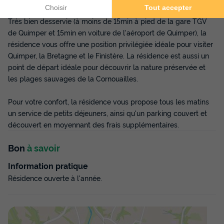
Très bien desservie (à moins de 15min à pied de la gare TGV
de Quimper et 15min en voiture de l'aéroport de Quimper), la
résidence vous offre une position privilégiée idéale pour visiter
Quimper, la Bretagne et le Finistère. La résidence est aussi un
point de départ idéale pour découvrir la nature préservée et
les plages sauvages de la Cornouailles.
Pour votre confort, la résidence vous propose tous les matins
un service de petits déjeuners, ainsi qu'un parking couvert et
découvert en moyennant des frais supplémentaires.
Bon
à savoir
Information pratique
Résidence ouverte à l'année.