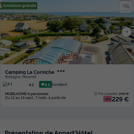
Annulation gratuite
Camping La Corniche
★★★
Bretagne
,
Plozevet
8.6
Excellent
4.1
MOBILHOME 6 personnes
246 €
Prix conseillé :
229 €
Du 12 au 19 sept., 7 nuits, à partir de
-6%
Présentation de Appart'Hôtel