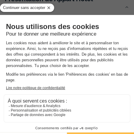
Quimper
Description, Accès, Points d’intérêts, Aux alentours
Les
Plus
de l'établissement
Situé en plein centre de Quimper
A deux pas de la cathédrale
Proche de la Pointe du Raz
Situé en Bretagne en centre-ville de Quimper, la résidence
Appart'Hôtel Quimper, résidence hôtelière 3 étoiles, vous
propose des appartements confortables de 2 à 4 personnes.
L'appart'Hôtel Quimper se situe à quelques pas du centre de
congrès du Chapeau Rouge et à moins de 5 min à pied de la
cathédrale de Quimper et du musée des Beaux-arts.