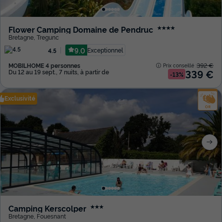
Flower Camping Domaine de Pendruc
★★★★
Bretagne
,
Tregunc
9.0
Exceptionnel
4.5
MOBILHOME 4 personnes
392 €
Prix conseillé :
339 €
Du 12 au 19 sept., 7 nuits, à partir de
-13%
Exclusivité
Camping Kerscolper
★★★
Bretagne
,
Fouesnant