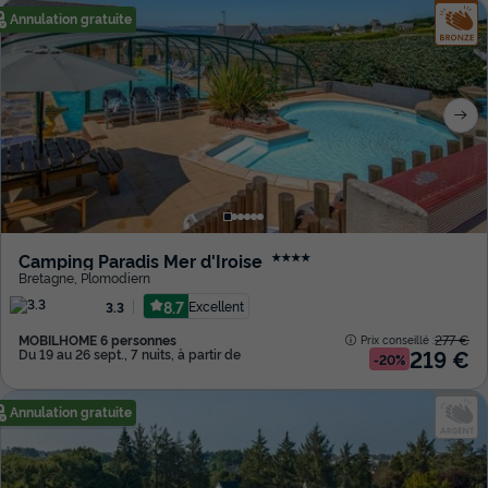
Annulation gratuite
Camping Paradis Mer d'Iroise
★★★★
Bretagne
,
Plomodiern
8.7
Excellent
3.3
MOBILHOME 6 personnes
277 €
Prix conseillé :
219 €
Du 19 au 26 sept., 7 nuits, à partir de
-20%
Annulation gratuite