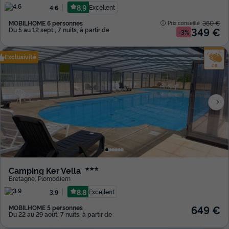
8.9
Excellent
4.6
MOBILHOME 6 personnes
360 €
Prix conseillé :
349 €
Du 5 au 12 sept., 7 nuits, à partir de
-3%
Exclusivité
Camping Ker Vella
★★★
Bretagne
,
Plomodiern
8.8
Excellent
3.9
649 €
MOBILHOME 5 personnes
Du 22 au 29 août, 7 nuits, à partir de