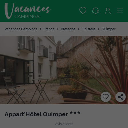
Vacances Campings
France
Bretagne
Finistère
Quimper
Appart'Hôtel Quimper
★★★
Avis clients